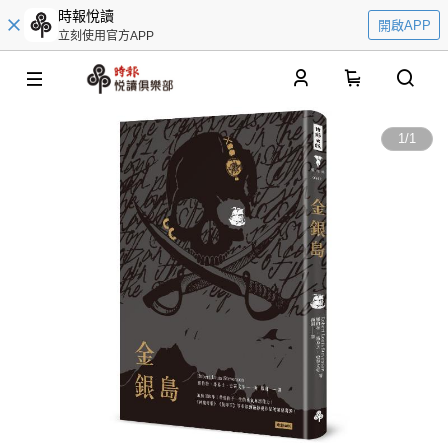
時報悅讀
開啟APP
立刻使用官方APP
0
1
/
1