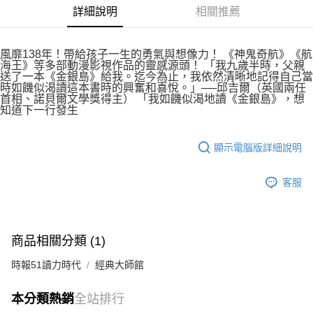
詳細說明
相關推薦
風靡138年！帶給孩子一生的勇氣與想像力！ 《神鬼奇航》《航
海王》等多部動漫影視作品的靈感源頭！ 「我九歲半時，父親
送了一本《金銀島》給我。迄今為止，我依然清晰地記得自己當
時如饑似渴讀這本書時的興奮和喜悅。」──邱吉爾（英國兩任
首相、諾貝爾文學獎得主） 「我如饑似渴地讀《金銀島》，想
知道下一行發生
顯示電腦版詳細說明
客服
商品相關分類 (1)
時報51讀力時代
經典大師館
本分類熱銷
全站排行