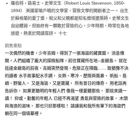
每筆NT$60，滿NT$499(含以上)免運費
羅伯特‧路易士‧史蒂文生（Robert Louis Stevenson, 1850-
1894） 英國家喻戶曉的文學家，冒險文學的開創者之一。 出生
付款後7-11取貨
於蘇格蘭的愛丁堡，祖父和父親都是知名燈塔建築師。史蒂文生
每筆NT$60，滿NT$499(含以上)免運費
自幼體弱，但始終有一顆敢於冒險的心，少年時期，時常在各地
宅配
旅遊，熱衷於閱讀寫詩。 十七
每筆NT$100，滿NT$499(含以上)免運費
銷售重點
一次偶然的機會，少年吉姆，得到了一張海盜的藏寶圖。 消息傳
開，人們組織了龐大的探險船隊，前往寶藏所在地--金銀島。 就在
抵達金銀島的前夜，吉姆突然發現，危險正在降臨…… 致猶豫不決
的讀者 水手故事配水手調， 炎熱、寒冷、歷險與風暴， 帆船、島
嶼、野蠻人， 又是海盜，又是寶藏， 所有昔日的傳奇， 用老話再
告訴你， 如果更聰明的年輕人們 像我一樣愛聽那些， 那就來讀一
讀！ 抑或，勤奮的年輕人 已經不再渴望 勇氣與冒險的故事， 木頭
與海浪的滋味， 那也只好那樣啦！ 請讓我和我所有筆下的海盜們
躺在同一個墳墓裡。