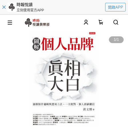
時報悅讀
開啟APP
立刻使用官方APP
0
1
/
1