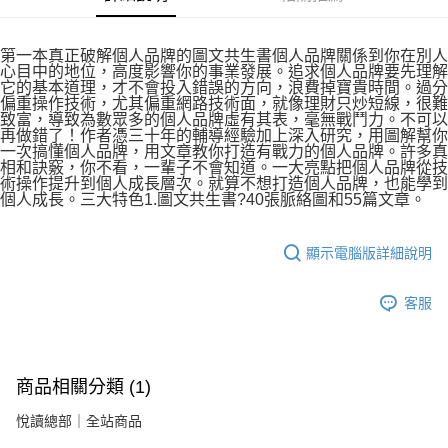
第一本真正破解個人品牌的圖文共生書個人品牌關係到你在別人
心目中的地位，高度影響你的事業發展。追求個人品牌要先理解
它的基本道理，才不會投入錯誤的方向，浪費掉寶貴時間。過分
偏重操作技術，尤其偏重網路技術面，就像理財只炒短線，很難
致富，導致為數眾多的個人品牌虛有其表，毫無戰鬥力。不可以
再做錯了！作者憑三十年的輔導經驗加上深入研究，用圖解幫你
一次搞懂個人品牌，用文章教你打造有戰力的個人品牌。許多真
相和訣竅，你不看，一輩子不會知道。一大亮點把個人品牌從技
術操作提升到個人成長層次。就算不想打造個人品牌，也能學到
個人成長。三大特色1.圖文共生書?40張脈絡圖和55篇文章。
顯示電腦版詳細說明
客服
商品相關分類 (1)
悅讀總部｜全站商品