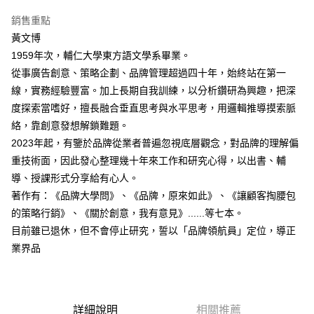
銷售重點
黃文博
1959年次，輔仁大學東方語文學系畢業。
從事廣告創意、策略企劃、品牌管理超過四十年，始終站在第一
線，實務經驗豐富。加上長期自我訓練，以分析鑽研為興趣，把深
度探索當嗜好，擅長融合垂直思考與水平思考，用邏輯推導摸索脈
絡，靠創意發想解鎖難題。
2023年起，有鑒於品牌從業者普遍忽視底層觀念，對品牌的理解偏
重技術面，因此發心整理幾十年來工作和研究心得，以出書、輔
導、授課形式分享給有心人。
著作有：《品牌大學問》、《品牌，原來如此》、《讓顧客掏腰包
的策略行銷》、《關於創意，我有意見》......等七本。
目前雖已退休，但不會停止研究，誓以「品牌領航員」定位，導正
業界品
詳細說明
相關推薦