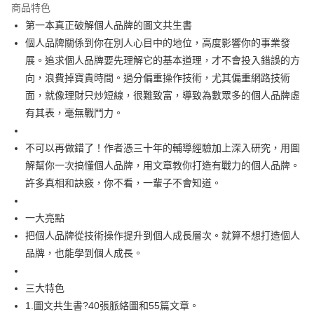
宅配
商品特色
每筆NT$100，滿NT$499(含以上)免運費
第一本真正破解個人品牌的圖文共生書
個人品牌關係到你在別人心目中的地位，高度影響你的事業發
展。追求個人品牌要先理解它的基本道理，才不會投入錯誤的方
向，浪費掉寶貴時間。過分偏重操作技術，尤其偏重網路技術
面，就像理財只炒短線，很難致富，導致為數眾多的個人品牌虛
有其表，毫無戰鬥力。
不可以再做錯了！作者憑三十年的輔導經驗加上深入研究，用圖
解幫你一次搞懂個人品牌，用文章教你打造有戰力的個人品牌。
許多真相和訣竅，你不看，一輩子不會知道。
一大亮點
把個人品牌從技術操作提升到個人成長層次。就算不想打造個人
品牌，也能學到個人成長。
三大特色
1.圖文共生書?40張脈絡圖和55篇文章。