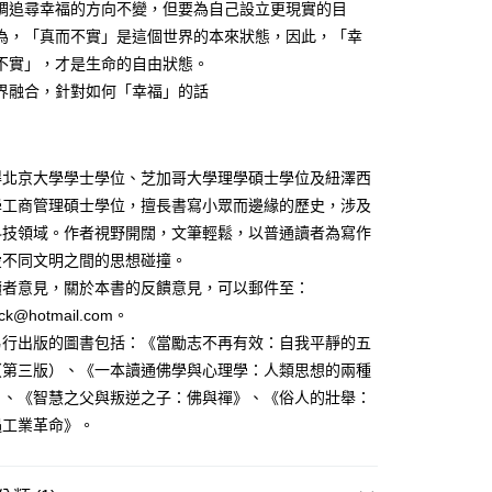
調追尋幸福的方向不變，但要為自己設立更現實的目
為，「真而不實」是這個世界的本來狀態，因此，「幸
不實」，才是生命的自由狀態。
界融合，針對如何「幸福」的話
得北京大學學士學位、芝加哥大學理學碩士學位及紐澤西
學工商管理碩士學位，擅長書寫小眾而邊緣的歷史，涉及
科技領域。作者視野開闊，文筆輕鬆，以普通讀者為寫作
愛不同文明之間的思想碰撞。
讀者意見，關於本書的反饋意見，可以郵件至：
ack@hotmail.com。
另行出版的圖書包括：《當勵志不再有效：自我平靜的五
（第三版）、《一本讀通佛學與心理學：人類思想的兩種
》、《智慧之父與叛逆之子：佛與禪》、《俗人的壯舉：
遇工業革命》。