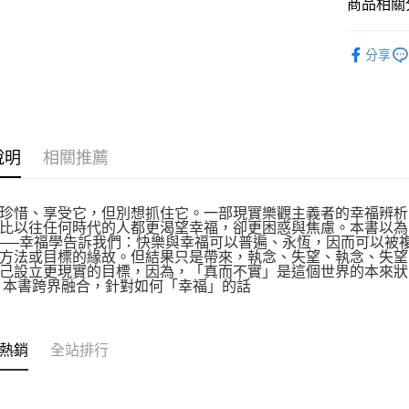
商品相關分
悅讀總部
分享
說明
相關推薦
珍惜、享受它，但別想抓住它。一部現實樂觀主義者的幸福辨析
比以往任何時代的人都更渴望幸福，卻更困惑與焦慮。本書以為
──幸福學告訴我們：快樂與幸福可以普遍、永恆，因而可以被
方法或目標的緣故。但結果只是帶來，執念、失望、執念、失望
己設立更現實的目標，因為，「真而不實」是這個世界的本來狀
 本書跨界融合，針對如何「幸福」的話
熱銷
全站排行