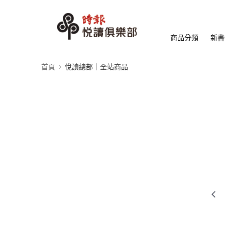
商品分類
新書
首頁
悅讀總部｜全站商品