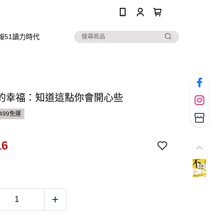
0
報51讀力時代
的幸福：知道這點你會開心些
499免運
16