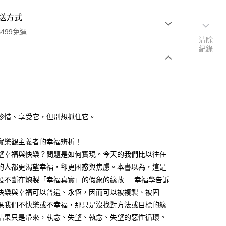
送方式
499免運
清除
紀錄
次付款
珍惜、享受它，但別想抓住它。
00，滿NT$499(含以上)免運費
實樂觀主義者的幸福辨析！
望幸福與快樂？問題是如何實現。今天的我們比以往任
的人都更渴望幸福，卻更困惑與焦慮。本書以為，這是
設不斷在炮製「幸福真實」的假象的緣故──幸福學告訴
快樂與幸福可以普遍、永恆，因而可以被複製、被固
果我們不快樂或不幸福，那只是沒找對方法或目標的緣
結果只是帶來，執念、失望、執念、失望的惡性循環。