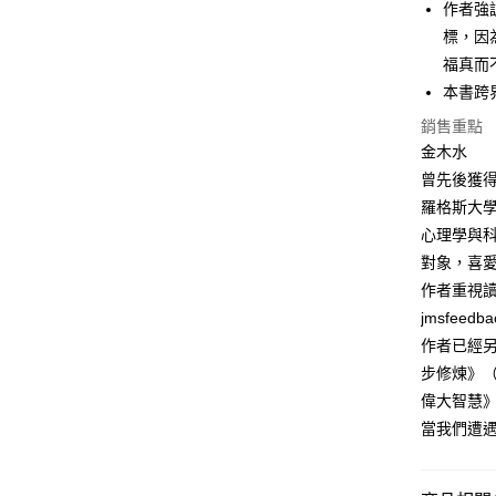
作者強
標，因
福真而
本書跨
銷售重點
金木水
曾先後獲
羅格斯大
心理學與
對象，喜
作者重視
jmsfeedb
作者已經
步修煉》
偉大智慧
當我們遭