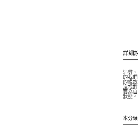
詳細
追尋、
的我們
的緣故
沒找對
要為自
狀態。
本分類