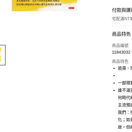
付款與運
宅配滿NT$
付款方式
商品特色
信用卡一
商品編號
11843032
商品特色
運送方式
追尋、
宅配
每筆NT$1
一部現
誰不渴
何時代
主流預
我們：
化；如
故。但