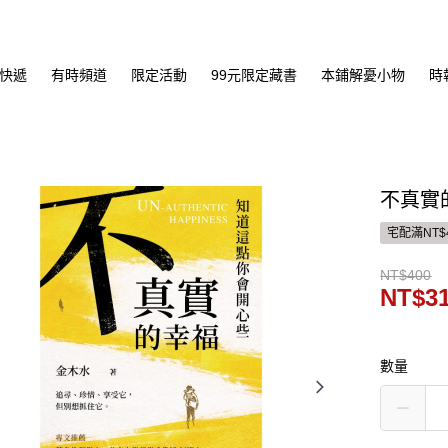
快遞
有時頻道
限定活動
99元限定藏書
本鋪解憂小物
時
不真實
宅配滿NT$
NT$400
NT$3
數量