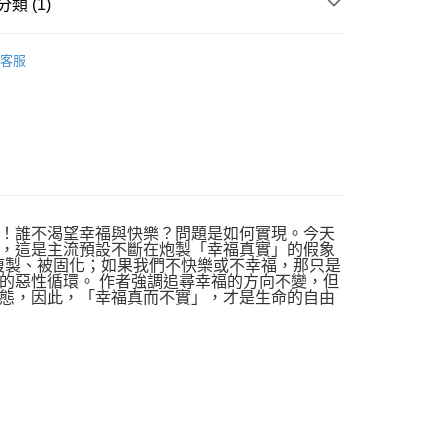
類 (1)
｜全站商品
客服
！誰不渴望幸福與快樂？問題是如何實現。今天
，這是主流預設不斷在炮製「幸福真實」的假象
複製、被固化；如果我們不快樂或不幸福，那只是
的惡性循環。 作者強調追尋幸福的方向不變，但
態，因此，「幸福真而不實」，才是生命的自由