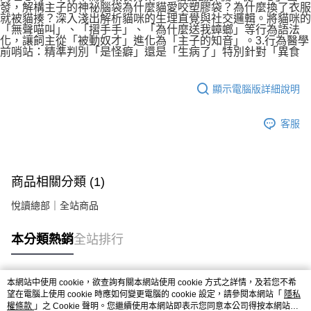
發，解構主子的神祕腦袋為什麼貓愛咬塑膠袋？為什麼換了衣服
就被貓揍？深入淺出解析貓咪的生理直覺與社交邏輯。將貓咪的
「無聲喵叫」、「摺手手」、「為什麼送我蟑螂」等行為語法
化，讓飼主從「被動奴才」進化為「主子的知音」。3.行為醫學
前哨站：精準判別「是怪癖」還是「生病了」特別針對「異食
顯示電腦版詳細說明
客服
商品相關分類 (1)
悅讀總部｜全站商品
本分類熱銷
全站排行
本網站中使用 cookie，欲查詢有關本網站使用 cookie 方式之詳情，及若您不希
熱門標籤
望在電腦上使用 cookie 時應如何變更電腦的 cookie 設定，請參閱本網站「
隱私
權條款
」之 Cookie 聲明。您繼續使用本網站即表示您同意本公司得按本網站使