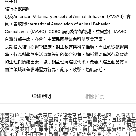
林子軒
貓行為獸醫師
現為American Veterinary Society of Animal Behavior（AVSAB）會
員，曾取得International Association of Animal Behavior
Consultants（IAABC）CCBC 貓行為諮詢認證，並曾擔任 IAABC
台灣分部主席，亦曾任中華民國獸醫內科醫學會理事。
長期投入貓行為醫學臨床、飼主教育與科學推廣，專注於從獸醫醫
學、行為科學與生活環境設計的整合視角，解析貓咪異常行為背後
的生理與情緒因素，協助飼主理解貓咪需求，改善人貓互動品質。
關注領域涵蓋貓咪壓力行為、亂尿、攻擊、過度舔毛、
詳細說明
相關推薦
本書特色：1.粉絲最常問，診間最常見：最接地氣的「人貓共生
避雷針」不同於理論派書籍，本書由專業獸醫執筆，直接彙整最
常被問到的人貓同居痛點。針對「噴水處罰有效嗎？」、「換牙
愛咬人怎麼辦？」等令貓友崩潰問題，提供具備科學實證且充滿
同理心的「不打不罵」教養方案。2.貓語翻譯機：從「心」出