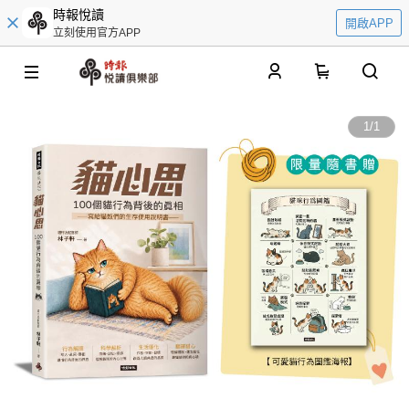
時報悅讀
開啟APP
立刻使用官方APP
0
1
/
1