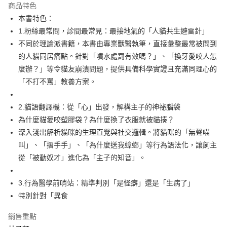
宅配
商品特色
每筆NT$100，滿NT$499(含以上)免運費
本書特色：
1.粉絲最常問，診間最常見：最接地氣的「人貓共生避雷針」
不同於理論派書籍，本書由專業獸醫執筆，直接彙整最常被問到
的人貓同居痛點。針對「噴水處罰有效嗎？」、「換牙愛咬人怎
麼辦？」等令貓友崩潰問題，提供具備科學實證且充滿同理心的
「不打不罵」教養方案。
2.貓語翻譯機：從「心」出發，解構主子的神祕腦袋
為什麼貓愛咬塑膠袋？為什麼換了衣服就被貓揍？
深入淺出解析貓咪的生理直覺與社交邏輯。將貓咪的「無聲喵
叫」、「摺手手」、「為什麼送我蟑螂」等行為語法化，讓飼主
從「被動奴才」進化為「主子的知音」。
3.行為醫學前哨站：精準判別「是怪癖」還是「生病了」
特別針對「異食
銷售重點