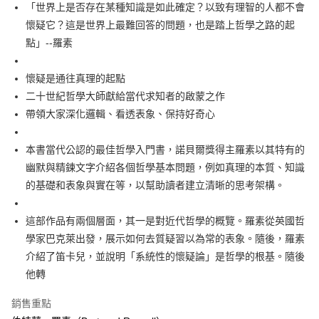
每筆NT$100，滿NT$499(含以上)免運費
「世界上是否存在某種知識是如此確定？以致有理智的人都不會
懷疑它？這是世界上最難回答的問題，也是踏上哲學之路的起
點」--羅素
懷疑是通往真理的起點
二十世紀哲學大師獻給當代求知者的啟蒙之作
帶領大家深化邏輯、看透表象、保持好奇心
本書當代公認的最佳哲學入門書，諾貝爾獎得主羅素以其特有的
幽默與精鍊文字介紹各個哲學基本問題，例如真理的本質、知識
的基礎和表象與實在等，以幫助讀者建立清晰的思考架構。
這部作品有兩個層面，其一是對近代哲學的概覽。羅素從英國哲
學家巴克萊出發，展示如何去質疑習以為常的表象。隨後，羅素
介紹了笛卡兒，並說明「系統性的懷疑論」是哲學的根基。隨後
他轉
銷售重點