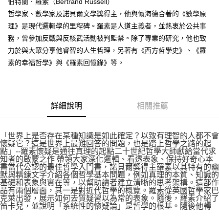
伯特蘭．羅素（Bertrand Russell）
哲學家、數學家及諾貝爾文學獎得主，他與懷海德合著的《數學原
理》是現代邏輯學的里程碑。羅素是人道主義者，並熱衷於公共事
務，曾參加反戰與反核武活動被判監禁。除了專業的研究，他也致
力於與大眾分享他睿智的人生哲理，另著有《西方哲學史》、《羅
素的幸福哲學》與《羅素回憶錄》等。
詳細說明
相關推薦
「世界上是否存在某種知識是如此確定？以致有理智的人都不會
懷疑它？這是世界上最難回答的問題，也是踏上哲學之路的起
點」--羅素懷疑是通往真理的起點二十世紀哲學大師獻給當代求
知者的啟蒙之作 帶領大家深化邏輯、看透表象、保持好奇心本
書當代公認的最佳哲學入門書，諾貝爾獎得主羅素以其特有的幽
默與精鍊文字介紹各個哲學基本問題，例如真理的本質、知識的
基礎和表象與實在等，以幫助讀者建立清晰的思考架構。這部作
品有兩個層面，其一是對近代哲學的概覽。羅素從英國哲學家巴
克萊出發，展示如何去質疑習以為常的表象。隨後，羅素介紹了
笛卡兒，並說明「系統性的懷疑論」是哲學的根基。隨後他轉