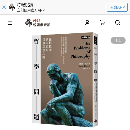
時報悅讀
開啟APP
立刻使用官方APP
0
1
/
1