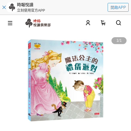
時報悅讀
開啟APP
立刻使用官方APP
0
1
/
1