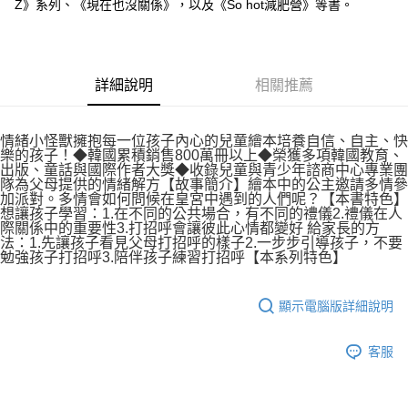
Z》系列、《現在也沒關係》，以及《So hot減肥營》等書。
詳細說明
相關推薦
情緒小怪獸擁抱每一位孩子內心的兒童繪本培養自信、自主、快
樂的孩子！◆韓國累積銷售800萬冊以上◆榮獲多項韓國教育、
出版、童話與國際作者大獎◆收錄兒童與青少年諮商中心專業團
隊為父母提供的情緒解方【故事簡介】繪本中的公主邀請多情參
加派對。多情會如何問候在皇宮中遇到的人們呢？【本書特色】
想讓孩子學習：1.在不同的公共場合，有不同的禮儀2.禮儀在人
際關係中的重要性3.打招呼會讓彼此心情都變好 給家長的方
法：1.先讓孩子看見父母打招呼的樣子2.一步步引導孩子，不要
勉強孩子打招呼3.陪伴孩子練習打招呼【本系列特色】
顯示電腦版詳細說明
客服