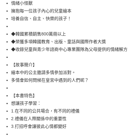
每筆NT$100，滿NT$499(含以上)免運費
情緒小怪獸
擁抱每一位孩子內心的兒童繪本
培養自信、自主、快樂的孩子！
◆韓國累積銷售800萬冊以上
◆榮獲多項韓國教育、出版、童話與國際作者大獎
◆收錄兒童與青少年諮商中心專業團隊為父母提供的情緒解方
【故事簡介】
繪本中的公主邀請多情參加派對。
多情會如何問候在皇宮中遇到的人們呢？
【本書特色】
想讓孩子學習：
1.在不同的公共場合，有不同的禮儀
2.禮儀在人際關係中的重要性
3.打招呼會讓彼此心情都變好