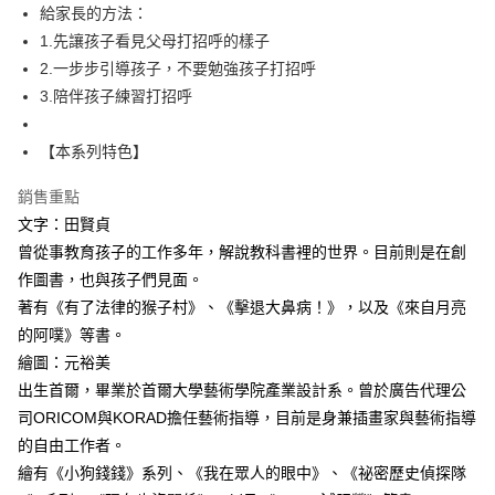
給家長的方法：
1.先讓孩子看見父母打招呼的樣子
2.一步步引導孩子，不要勉強孩子打招呼
3.陪伴孩子練習打招呼
【本系列特色】
銷售重點
文字：田賢貞
曾從事教育孩子的工作多年，解說教科書裡的世界。目前則是在創
作圖書，也與孩子們見面。
著有《有了法律的猴子村》、《擊退大鼻病！》，以及《來自月亮
的阿噗》等書。
繪圖：元裕美
出生首爾，畢業於首爾大學藝術學院產業設計系。曾於廣告代理公
司ORICOM與KORAD擔任藝術指導，目前是身兼插畫家與藝術指導
的自由工作者。
繪有《小狗錢錢》系列、《我在眾人的眼中》、《祕密歷史偵探隊