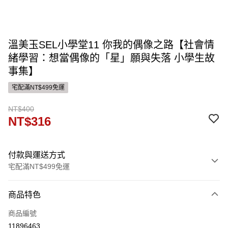
溫美玉SEL小學堂11 你我的偶像之路【社會情
緒學習：想當偶像的「星」願與失落 小學生故
事集】
宅配滿NT$499免運
NT$400
NT$316
付款與運送方式
宅配滿NT$499免運
付款方式
商品特色
信用卡一次付款
商品編號
運送方式
11896463