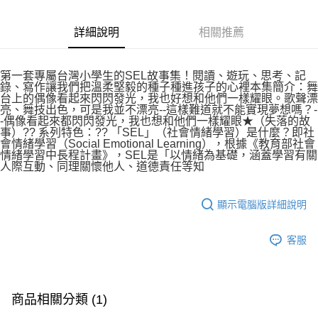
詳細說明
相關推薦
第一套專屬台灣小學生的SEL故事集！閱讀、遊玩、思考、記
錄、寫作讓我們把溫柔堅毅的種子種進孩子的心裡本集簡介：舞
台上的偶像看起來閃閃發光，我也好想和他們一樣耀眼。歌聲漂
亮、舞技出色，可是我並不漂亮--這樣難道就不能實現夢想嗎？-
-偶像看起來都閃閃發光，我也想和他們一樣耀眼★（失落的故
事）?? 系列特色：?? 「SEL」（社會情緒學習）是什麼？即社
會情緒學習（Social Emotional Learning），根據《教育部社會
情緒學習中長程計畫》，SEL是「以情緒為基礎，涵蓋學習有關
人際互動、同理關懷他人、道德責任等知
顯示電腦版詳細說明
客服
商品相關分類 (1)