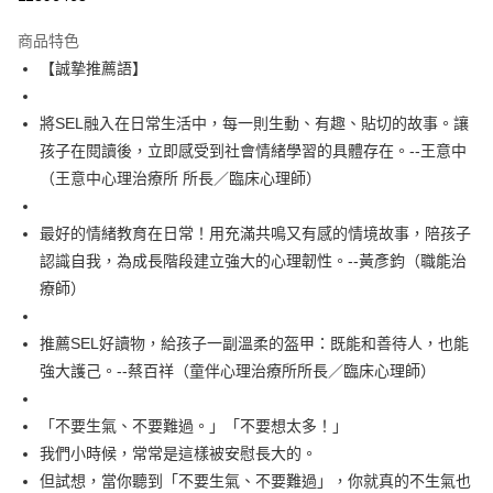
宅配
商品特色
每筆NT$100，滿NT$499(含以上)免運費
【誠摯推薦語】
將SEL融入在日常生活中，每一則生動、有趣、貼切的故事。讓
孩子在閱讀後，立即感受到社會情緒學習的具體存在。--王意中
（王意中心理治療所 所長／臨床心理師）
最好的情緒教育在日常！用充滿共鳴又有感的情境故事，陪孩子
認識自我，為成長階段建立強大的心理韌性。--黃彥鈞（職能治
療師）
推薦SEL好讀物，給孩子一副溫柔的盔甲：既能和善待人，也能
強大護己。--蔡百祥（童伴心理治療所所長／臨床心理師）
「不要生氣、不要難過。」「不要想太多！」
我們小時候，常常是這樣被安慰長大的。
但試想，當你聽到「不要生氣、不要難過」，你就真的不生氣也