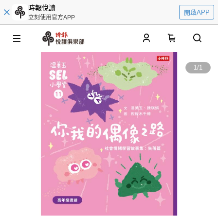
時報悅讀
開啟APP
立刻使用官方APP
0
1
/
1