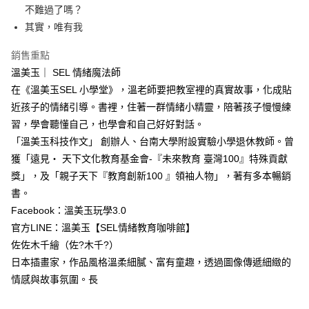
不難過了嗎？
其實，唯有我
銷售重點
溫美玉｜ SEL 情緒魔法師
在《溫美玉SEL 小學堂》，溫老師要把教室裡的真實故事，化成貼
近孩子的情緒引導。書裡，住著一群情緒小精靈，陪著孩子慢慢練
習，學會聽懂自己，也學會和自己好好對話。
「溫美玉科技作文」 創辦人、台南大學附設實驗小學退休教師。曾
獲「遠見‧ 天下文化教育基金會-『未來教育 臺灣100』特殊貢獻
獎」，及「親子天下『教育創新100 』領袖人物」，著有多本暢銷
書。
Facebook：溫美玉玩學3.0
官方LINE：溫美玉【SEL情緒教育咖啡館】
佐佐木千繪（佐?木千?）
日本插畫家，作品風格溫柔細膩、富有童趣，透過圖像傳遞細緻的
情感與故事氛圍。長