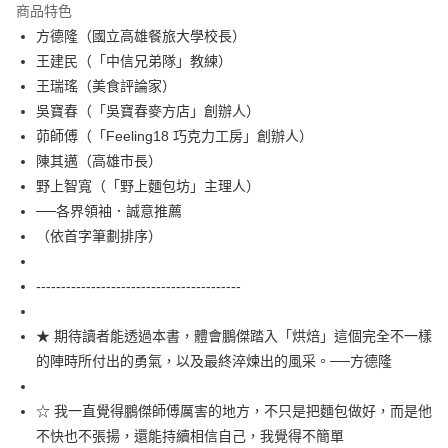
宅配
商品特色
每筆NT$100，滿NT$499(含以上)免運費
方德隆（國立高雄餐旅大學校長）
王建民（「中信兄弟隊」教練）
王瑞瑤（美食評論家）
吳寶春（「吳寶春麥方店」創辦人）
茆師傅（「Feeling18 巧克力工房」創辦人）
陳其邁（高雄市長）
野上智寬（「野上麵包坊」主理人）
──各界領袖．誠意推薦
（依首字筆劃排序）
-----------------------------------------
★ 期待讀者能透過本書，體會鵬傑踏入「烘焙」這個完全不一樣
的陣時所付出的勇氣，以及最終淬煉出的風采。──方德隆
☆ 我一直覺得鵬傑師傅厲害的地方，不只是把麵包做好，而是他
不快也不張揚，還能持續相信自己，我覺得不簡單