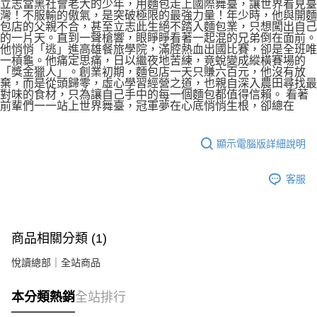
立志當黑社會老大的少年，用麵包走上國際舞臺，讓世界看見臺
灣！不服輸的傲氣，是突破極限的最強力量！年少時，他與開麵
包店的父親不合，甚至立志此生絕不踏入麵包業，只想闖出自己
的一片天。直到一聲槍響，眼睜睜看著一起混的兄弟倒在面前。
他悄悄「逃」進高雄餐旅學院，滿腔熱血出國比賽，卻是全班唯
一槓龜。他痛定思痛，日以繼夜地苦練，竟蛻變成縱橫賽場的
「獎金獵人」。創業初期，麵包店一天只賺六百元，他沒有放
棄，而是從頭歸零，虛心學習經營之道，也親自深入農田尋找最
對味的食材，只為讓自己手中的每一個麵包都值得信賴。 看著
前輩們一一站上世界舞臺，冠軍夢在心底悄悄生根，卻總在
顯示電腦版詳細說明
客服
商品相關分類 (1)
悅讀總部｜全站商品
本分類熱銷
全站排行