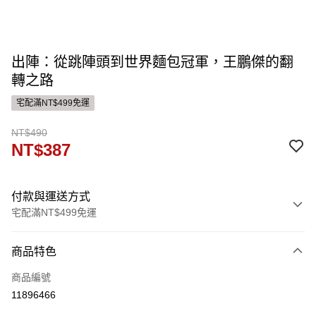
出陣：從跳陣頭到世界麵包冠軍，王鵬傑的翻
轉之路
宅配滿NT$499免運
NT$490
NT$387
付款與運送方式
宅配滿NT$499免運
付款方式
商品特色
信用卡一次付款
商品編號
運送方式
11896466