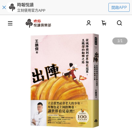
時報悅讀
開啟APP
立刻使用官方APP
0
1
/
1