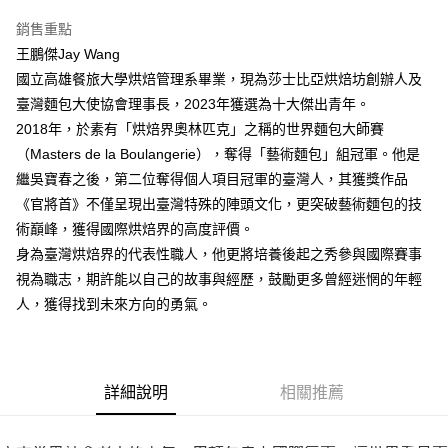
銷售重點
王鵬傑Jay Wang
國立高雄餐旅大學烘焙管理系畢業，現為莎士比亞烘焙坊創辦人及
臺灣麵包大使協會理事長，2023年獲選為十大傑出青年。
2018年，於素有「烘焙界奧林匹克」之稱的世界麵包大師賽
（Masters de la Boulangerie），奪得「藝術麵包」組冠軍。他是
繼吳寶春之後，第二位奪得個人項目冠軍的臺灣人，其獲獎作品
《官將首》不僅呈現出臺灣特殊的陣頭文化，更突破藝術麵包的技
術巔峰，獲得國際烘焙界的高度評價。
身為臺灣烘焙界的代表性職人，他更將培養後起之秀參與國際賽事
視為職志，期許能以自己的故事與經歷，鼓勵更多曾經迷惘的年輕
人，獲得找到未來方向的勇氣。
詳細說明
相關推薦