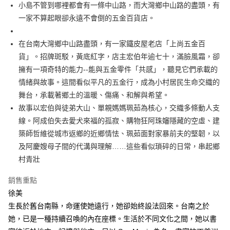
每筆NT$100，滿NT$499(含以上)免運費
小島不管到哪裡都會有一條中山路，而大灣鄉中山路的盡頭，有
一家不算起眼卻永遠不會倒的五金百貨店。
在台南大灣鄉中山路盡頭，有一家鐵皮屋老店「上尚五金百
貨」。招牌斑駁，黃底紅字，店主宏伯年逾七十，滿臉風霜，卻
擁有一項奇特的能力--能與五金零件「共感」，聽見它們承載的
情緒與故事。這間看似平凡的五金行，成為小村居民生命交織的
舞台，承載著鄉土的溫暖、傷痛、和解與希望。
故事以宏伯與徒弟大山、單親媽媽珮茹為核心，交織多條動人支
線。阿成伯失去愛犬來福的孤寂、購物狂阿珠嬸隱藏的空虛、建
築師哲維從城市返鄉的近鄉情怯、珮茹面對家暴前夫的堅韌，以
及阿慶嫂母子間的代溝與理解……這些看似瑣碎的日常，串起鄉
村青壯
銷售重點
徐美
生長於舊台南縣，命運使她遠行，她卻始終設法回來。台南之於
她，已是一種持續召喚的內在座標。生活於不同文化之間，她以書