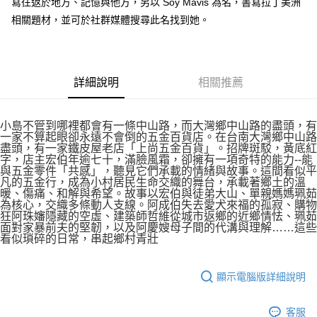
寫往返於地方、記憶與他方，另以 Soy Mavis 為名，書寫拉丁美洲
相關題材，並可於社群媒體搜尋此名找到她。
詳細說明
相關推薦
小島不管到哪裡都會有一條中山路，而大灣鄉中山路的盡頭，有
一家不算起眼卻永遠不會倒的五金百貨店。在台南大灣鄉中山路
盡頭，有一家鐵皮屋老店「上尚五金百貨」。招牌斑駁，黃底紅
字，店主宏伯年逾七十，滿臉風霜，卻擁有一項奇特的能力--能
與五金零件「共感」，聽見它們承載的情緒與故事。這間看似平
凡的五金行，成為小村居民生命交織的舞台，承載著鄉土的溫
暖、傷痛、和解與希望。故事以宏伯與徒弟大山、單親媽媽珮茹
為核心，交織多條動人支線。阿成伯失去愛犬來福的孤寂、購物
狂阿珠嬸隱藏的空虛、建築師哲維從城市返鄉的近鄉情怯、珮茹
面對家暴前夫的堅韌，以及阿慶嫂母子間的代溝與理解……這些
看似瑣碎的日常，串起鄉村青壯
顯示電腦版詳細說明
客服