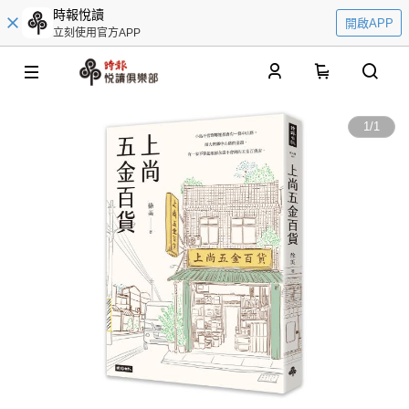
時報悅讀
開啟APP
立刻使用官方APP
0
1
/
1