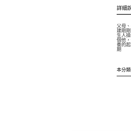
詳細
父母、
建剛剛
生人操
個他，
養的起
期
本分類