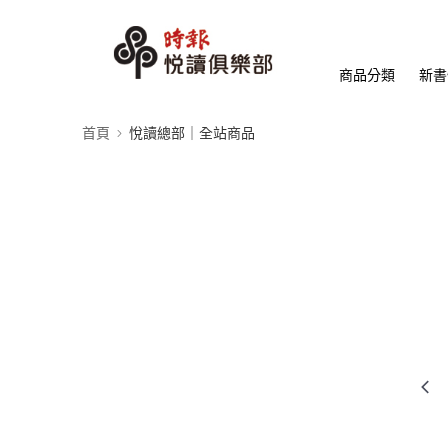
商品分類
新書
首頁
悅讀總部｜全站商品