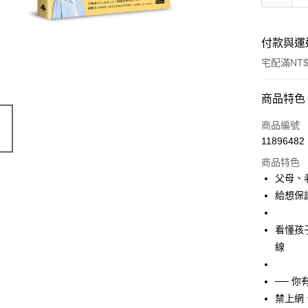
付款與運
宅配滿NT$
付款方式
商品特色
信用卡一
商品編號
11896482
商品特色
運送方式
父母、
宅配
給想保
每筆NT$1
看懂孩
線
── 
禁上網