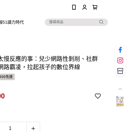
0
報51讀力時代
太慢反應的事：兒少網路性剝削、社群
網路霸凌，拉起孩子的數位界線
499免運
00