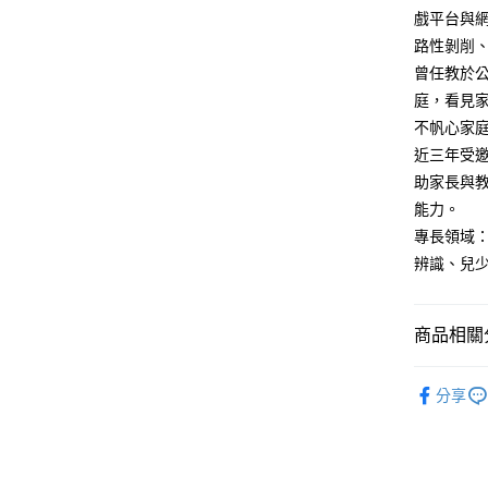
戲平台與
路性剝削
曾任教於
庭，看見
不帆心家
近三年受邀
助家長與
能力。
專長領域：
辨識、兒
商品相關分
悅讀總部
分享