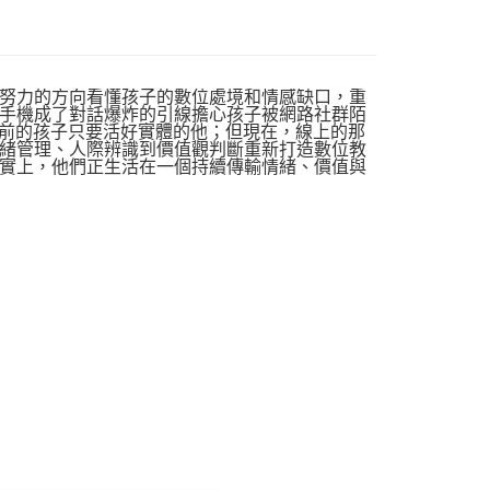
努力的方向看懂孩子的數位處境和情感缺口，重
禁手機成了對話爆炸的引線擔心孩子被網路社群陌
以前的孩子只要活好實體的他；但現在，線上的那
緒管理、人際辨識到價值觀判斷重新打造數位教
實上，他們正生活在一個持續傳輸情緒、價值與