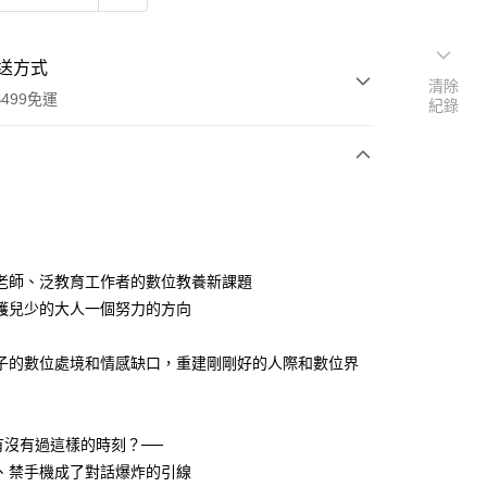
送方式
清除
499免運
紀錄
次付款
老師、泛教育工作者的數位教養新課題
護兒少的大人一個努力的方向
00，滿NT$499(含以上)免運費
子的數位處境和情感缺口，重建剛剛好的人際和數位界
你有沒有過這樣的時刻？──
、禁手機成了對話爆炸的引線