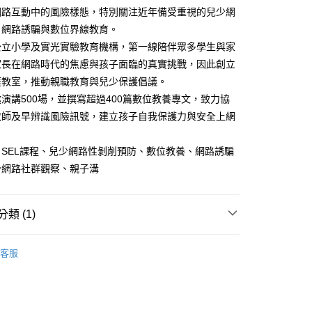
網路互動中的風險樣態，特別關注近年備受重視的兒少網
、網路誘騙與數位界線教育。
公立小學及實光實驗教育機構，第一線陪伴眾多學生與家
家長在網路時代的焦慮與孩子面臨的真實挑戰，因此創立
庭教室，推動親職教育與兒少保護倡議。
演講500場，並撰寫超過400篇數位教養專文，致力協
教師及早辨識風險訊號，建立孩子自我保護力與安全上網
SEL課程、兒少網路性剝削預防、數位教養、網路誘騙
少網路社群觀察、親子溝
類 (1)
｜全站商品
客服