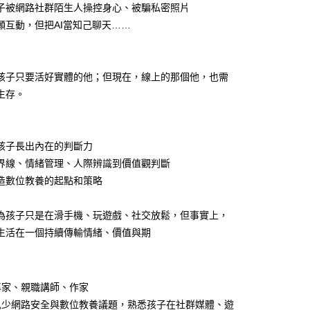
子被網路社群陌生人操控身心、被騙私密照片
願互動，但把AI當知己聊天……
孩子只要活好實體的他；但現在，線上的那個他，也需
生存。
孩子長出內在的判斷力
界線、情緒管理、人際辨識到價值觀判斷
造數位教養的起點和策略
為孩子只是在滑手機、玩遊戲、社交放鬆，但事實上，
生活在一個持續傳輸情緒、價值與期
專家、親職講師、作家
兒少網路安全與數位教養議題，熟悉孩子在社群媒體、遊