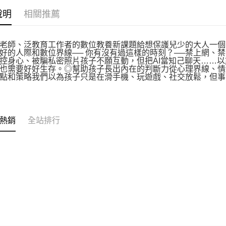
說明
相關推薦
老師、泛教育工作者的數位教養新課題給想保護兒少的大人一個
好的人際和數位界線── 你有沒有過這樣的時刻？──禁上網、
控身心、被騙私密照片孩子不願互動，但把AI當知己聊天……
也需要好好生存。◎幫助孩子長出內在的判斷力從心理界線、情
點和策略我們以為孩子只是在滑手機、玩遊戲、社交放鬆，但事
熱銷
全站排行