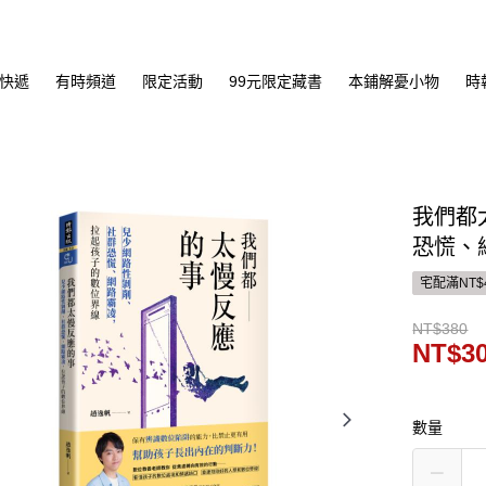
快遞
有時頻道
限定活動
99元限定藏書
本鋪解憂小物
時
我們都
恐慌、
宅配滿NT$
NT$380
NT$3
數量