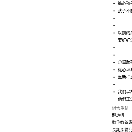
擔心孩
孩子不
以前的
要好好
◎幫助
從心理
重新打
我們以
他們正
銷售重點
趙逸帆
數位教養
長期深耕