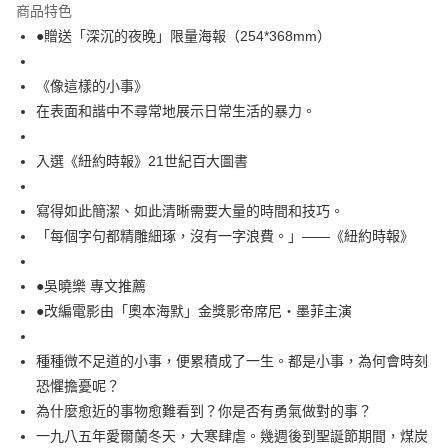
宅配
商品特色
每筆NT$100，滿NT$499(含以上)免運費
●贈送「深沉的夜晚」限量海報（254*368mm）
《像這樣的小事》
在表面和諧中不尋常地展示日常生活的暴力。
入選《紐約時報》21世紀百大圖書
寫得如此簡潔、如此清晰需要大量的時間和技巧。
「每個字句都精雕細琢，沒有一字浪費。」——《紐約時報》
●吳曉樂 專文推薦
●改編電影由「奧本海默」金獎影帝席尼‧墨菲主演
種種微不足道的小事，便累積成了一生。都是小事，為何會時刻
恐懼擔憂呢？
為什麼愈近的事物愈難看到？你是否有勇氣做對的事？
一九八五年愛爾蘭冬天，大寒肆虐。幾週後到聖誕節期間，煤炭