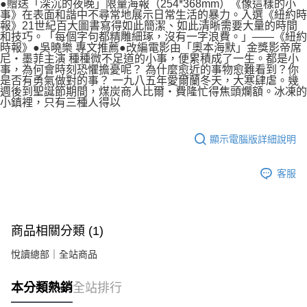
●贈送「深沉的夜晚」限量海報（254*368mm）《像這樣的小
事》在表面和諧中不尋常地展示日常生活的暴力。入選《紐約時
報》21世紀百大圖書寫得如此簡潔、如此清晰需要大量的時間
和技巧。「每個字句都精雕細琢，沒有一字浪費。」——《紐約
時報》●吳曉樂 專文推薦●改編電影由「奧本海默」金獎影帝席
尼‧墨菲主演 種種微不足道的小事，便累積成了一生。都是小
事，為何會時刻恐懼擔憂呢？ 為什麼愈近的事物愈難看到？你
是否有勇氣做對的事？ 一九八五年愛爾蘭冬天，大寒肆虐。幾
週後到聖誕節期間，煤炭商人比爾‧費隆忙得焦頭爛額。冰凍的
小鎮裡，只有三種人得以
顯示電腦版詳細說明
客服
商品相關分類 (1)
悅讀總部｜全站商品
本分類熱銷
全站排行