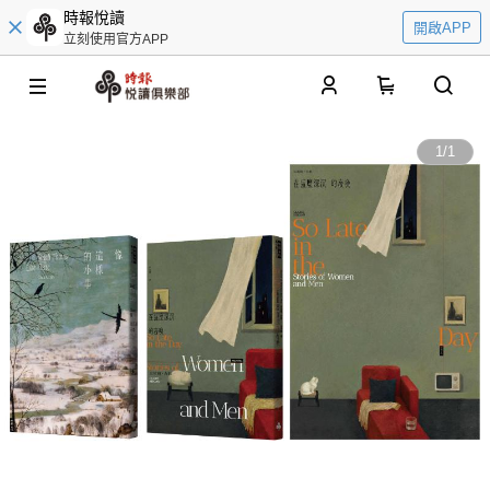
時報悅讀
開啟APP
立刻使用官方APP
0
1
/
1