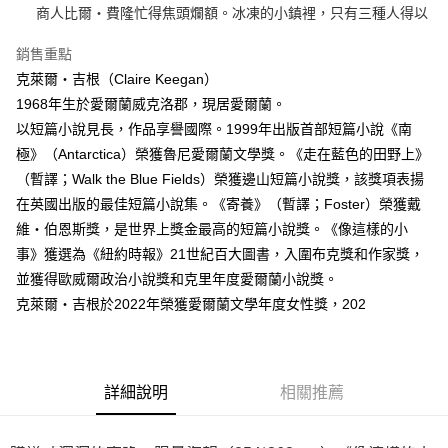
商人比爾‧費隆忙得焦頭爛額。冰凍的小鎮裡，只有三種人得以
銷售重點
克萊爾‧吉根（Claire Keegan）
1968年生於愛爾蘭威克洛郡，現居愛爾蘭。
以短篇小說見長，作品享譽國際。1999年出版首部短篇小說《南
極》（Antarctica）榮獲魯尼愛爾蘭文學獎。《走在藍色的田野上》
（暫譯；Walk the Blue Fields）榮獲邊山短篇小說獎，該獎項表揚
在英國出版的最佳短篇小說集。《寄養》（暫譯；Foster）榮獲戴
維‧伯恩斯獎，是世界上獎金最高的短篇小說獎。《像這樣的小
事》獲選為《紐約時報》21世紀百大圖書，入圍布克獎和作家獎，
並獲得歐威爾政治小說獎和克里年度愛爾蘭小說獎。
克萊爾‧吉根於2022年榮獲愛爾蘭文學年度女性獎，202
詳細說明
相關推薦