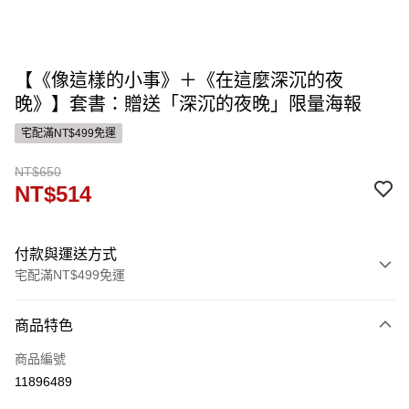
【《像這樣的小事》＋《在這麼深沉的夜
晚》】套書：贈送「深沉的夜晚」限量海報
宅配滿NT$499免運
NT$650
NT$514
付款與運送方式
宅配滿NT$499免運
付款方式
商品特色
信用卡一次付款
商品編號
運送方式
11896489