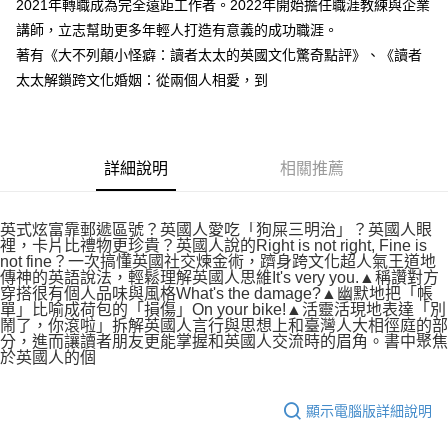
2021年轉職成為完全遠距工作者。2022年開始擔任職涯教練與企業
講師，立志幫助更多年輕人打造有意義的成功職涯。
著有《大不列顛小怪癖：讀者太太的英國文化驚奇點評》、《讀者
太太解鎖跨文化婚姻：從兩個人相愛，到
詳細說明
相關推薦
英式炫富靠郵遞區號？英國人愛吃「狗屎三明治」？英國人眼
裡，卡片比禮物更珍貴？英國人說的Right is not right, Fine is
not fine？一次搞懂英國社交煉金術，躋身跨文化超人氣王道地
傳神的英語說法，輕鬆理解英國人思維It's very you.▲稱讚對方
穿搭很有個人品味與風格What's the damage?▲幽默地把「帳
單」比喻成荷包的「損傷」On your bike!▲活靈活現地表達「別
鬧了，你滾啦」拆解英國人言行與思想上和臺灣人大相徑庭的部
分，進而讓讀者朋友更能掌握和英國人交流時的眉角。書中聚焦
於英國人的個
顯示電腦版詳細說明