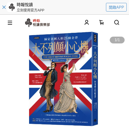
時報悅讀
開啟APP
立刻使用官方APP
0
1
/
1