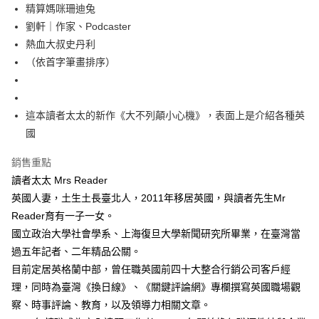
精算媽咪珊迪兔
劉軒｜作家、Podcaster
熱血大叔史丹利
（依首字筆畫排序）
這本讀者太太的新作《大不列顛小心機》，表面上是介紹各種英
國
銷售重點
讀者太太 Mrs Reader
英國人妻，土生土長臺北人，2011年移居英國，與讀者先生Mr
Reader育有一子一女。
國立政治大學社會學系、上海復旦大學新聞研究所畢業，在臺灣當
過五年記者、二年精品公關。
目前定居英格蘭中部，曾任職英國前四十大整合行銷公司客戶經
理，同時為臺灣《換日線》、《關鍵評論網》專欄撰寫英國職場觀
察、時事評論、教育，以及領導力相關文章。