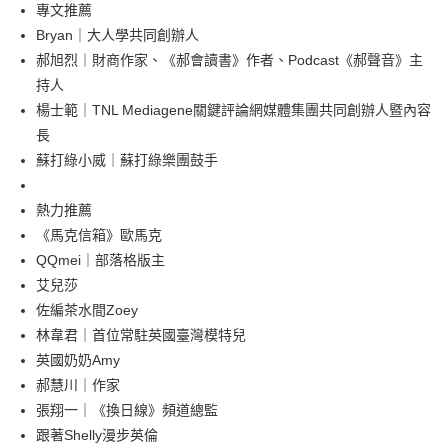
每筆NT$100，滿NT$499(含以上)免運費
專文推薦
Bryan｜大人學共同創辦人
郝旭烈｜財商作家、《郝會讀書》作者、Podcast《郝聲音》主
持人
楊士範｜TNL Mediagene關鍵評論網媒體集團共同創辦人暨內容
長
蘇打綠小威｜蘇打綠樂團鼓手
熱力推薦
《馬克信箱》歐馬克
QQmei｜部落格版主
艾兒莎
佐編茶水間Zoey
林韋君｜首位常駐英國臺灣模特兒
英國奶奶Amy
郝慧川｜作家
張翔一｜《換日線》頻道總監
跟著Shelly漫步英倫