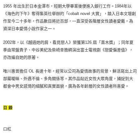
1955 年出生於日本金澤市，短期大學畢業後便進入銀行工作。1984年以
《海色的下午》奪得集英社舉辦的「cobalt novel 大賞」，踏入日本文壇創
作至今二十多年，作品數目將近百部，一直深受各階層女性讀者愛戴，為
資深日本愛情小說作家之一。
2002年，以《越過她的肩，看見戀人》榮獲第126 屆「直木獎」；同年夏
季由常盤貴子、中谷美紀及柴崎幸擔綱演出富士電視劇《戀愛偏差值》，
亦改編自她的原著。
唯川惠曾擔任 OL 長達十年，經常以公司為愛情故事的背景，鮮活寫出上司
部屬曖昧、外遇不倫、多角關係等。其作品貼近女性大眾角度，捕捉到大
都會中男女感情的細膩和真實面貌，廣為各年齡層的女性讀者所喜愛。
目 錄
口紅