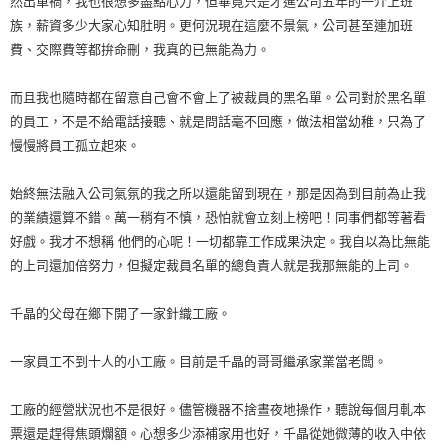
然出車禍，我也很想多盡點心力，但畢竟只是才進公司五年的一介上班
族，薪資多少大家心知肚明。更何況現在這麼不景氣，公司甚至連加班
費、交際費等都拚命刪，我真的已無能為力。
而且我也隨時都在留意自己會不會上了被裁員的黑名單。公司對於黑名單
的員工，不是不給電話接聽、就是問話毫不回應，做法相當幼稚，只為了
慢慢將員工孤立起來。
始終無法融入公司氣氛的我之所以還能留到現在，那是因為到目前為止我
的業績還算不錯。萬一稍有不慎，恐怕就會立刻上榜吧！同事們都等著看
好戲。我才不想稱 他們的心呢！一切都靠工作成果決定。我自以為比無能
的上司還加倍努力，但擬定裁員名單的總負責人就是我那無能的上司。
千晶的父母在鄉下開了一家針織工廠。
一家員工不到十人的小工廠。目前是千晶的哥哥繼承家業當老闆。
工廠的經營狀況也不是很好。儘管機器不捨晝夜地操作，聽說每個月軋本
票還是趕得焦頭爛額。心想多少添補家用也好，千晶從她微薄的收入中依