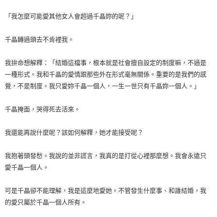
「我怎麼可能愛其他女人會超過千晶妳的呢？」
千晶轉過頭去不肯裡我。
我拚命想解釋：「結婚這檔事，根本就是社會擅自設定的制度嘛，不過是
一種形式。我和千晶的愛情跟那些外在形式毫無關係。重要的是我們的感
覺，不是制度。我只愛妳千晶一個人，一生一世只有千晶妳一個人。」
千晶掩面，哭得死去活來。
我還能再說什麼呢？該如何解釋，她才能接受呢？
我抱著頭發愁。我說的並非謊言，我真的是打從心裡那麼想。我會永遠只
愛千晶一個人。
可是千晶卻不能理解，我是這麼地愛她。不管發生什麼事、和誰結婚，我
的愛只屬於千晶一個人所有。