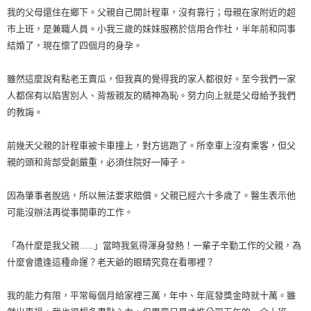
我的父母還住在鄉下。父親自己開計程車，沒有靠行；母親在家附近的超
市上班，是兼職人員。小我三歲的妹妹服務於信用合作社，半年前和同事
結婚了，現在懷了四個月的身孕。
雖然這麼說有點老王賣瓜，但我真的覺得我的家人都很好。至今我們一家
人都保有以陷害別人、背叛親友的精神為恥。努力向上就是父母給予我們
的教誨。
前幾天父親的計程車被卡車撞上，對方逃跑了。所幸車上沒有乘客，但父
親的頭和背部受創嚴重，必須住院好一陣子。
因為肇事者脫逃，所以無法要求賠償。父親已經六十多歳了。醫生表示他
可能沒辦法再從事開車的工作。
「為什麼是我父親…..」當時我氣得渾身發熱！一輩子辛勤工作的父親，為
什麼會遭逢這種命運？老天爺的眼睛究竟在看哪裡？
我的能力有限，平常每個月給家裡三萬，年中、年底發獎金時就十萬。雖