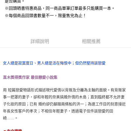
是否購買。
※回頭晒書特惠商品，同一商品單筆訂單最多只能購買一本。
※每個商品回頭書數量不一，限量售完為止！
詳細說明
相關推薦
女人總是寂寞度日、男人總是活在悔恨中；但仍然堅持談戀愛
直木獎得獎作家 最佳戀愛小說集
用 短篇戀愛物語形式描述現代愛情以背叛及分離為主軸的面貌。有背叛家
事一把罩的妻子，卻和年輕的奈美搞婚外情的木島；直到臨終都不允許妻
子化妝的原田；已有 婚約卻仍腳踏兩條船的洪一；為達工作目的刻意接近
年長女性客戶的孝次；不相信年輕妻子，透過電子信件談戀愛的田
崎……。