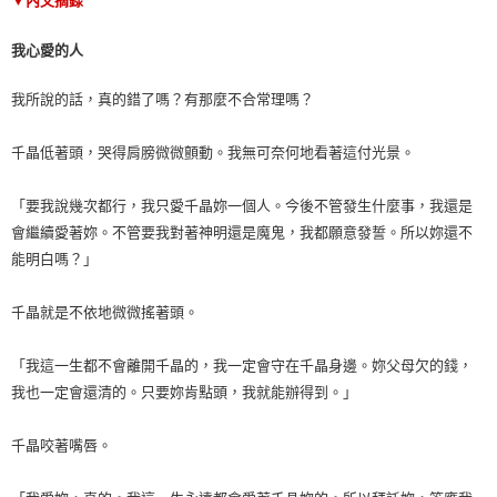
▼內文摘錄
我心愛的人
我所說的話，真的錯了嗎？有那麼不合常理嗎？
千晶低著頭，哭得肩膀微微顫動。我無可奈何地看著這付光景。
「要我說幾次都行，我只愛千晶妳一個人。今後不管發生什麼事，我還是
會繼續愛著妳。不管要我對著神明還是魔鬼，我都願意發誓。所以妳還不
能明白嗎？」
千晶就是不依地微微搖著頭。
「我這一生都不會離開千晶的，我一定會守在千晶身邊。妳父母欠的錢，
我也一定會還清的。只要妳肯點頭，我就能辦得到。」
千晶咬著嘴唇。