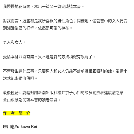
我慢慢地花時間，寫出一篇又一篇完成這本書。
對我而言，這些都是我所喜歡的男性角色；同樣地，儘管書中的女人們受
到殘酷嚴厲的打擊，依然是可愛的存在。
男人和女人。
愛情本身並沒有錯。只不過是愛的方法稍微有誤罷了。
不管發生過什麼事，只要男人和女人仍能不計前嫌相互吸引的話，愛情小
說就能永遠流傳吧。
最後僅藉此篇幅對謝新潮出版社櫻井京子小姐的諸多關照表達感激之意。
並由衷感謝閱讀本書的讀者諸君。
作 者 簡 介
唯川惠Yuikawa Kei