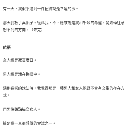
有一天，我似乎遇到一件值得說是幸運的事。
那天我救了真帆子。從此我，不，應該說是我和千晶的命運，開始轉往意
想不到的方向。（未完）
結語
女人總是寂寞度日。
男人總是活在悔恨中。
聽到這樣的說法時，我覺得那是一種男人和女人絕對不會有交集的存在方
式。
用男性觀點描寫女人。
這是我一直很想做的嘗試之一。