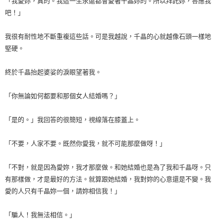
「我愛妳，真的。我這一生永遠都會愛著千晶妳的。所以拜託妳，答應我
吧！」
我很有耐性地不斷重複這些話。可是我越說，千晶的心就越像石頭一樣地
堅硬。
終於千晶抬起婆娑的淚眼望著我。
「你無論如何都要和那個女人結婚嗎？」
「是的。」我回答的很簡短，視線落在膝蓋上。
「不要，人家不要。既然你愛我，就不可能那麼做呀！」
「不對，就是因為愛妳，我才那麼做。和她結婚也是為了我和千晶呀。只
有那樣做，才是最好的方法。就算跟她結婚，我對妳的心意還是不變。我
愛的人只有千晶妳一個，請妳相信我！」
「騙人！我無法相信。」