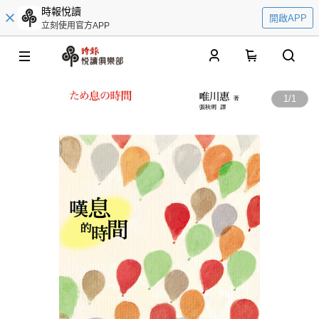
時報悅讀
開啟APP
立刻使用官方APP
0
1
/
1