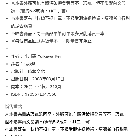
※本書外觀可能有髒污破損發黃等不一瑕疵，但不影響內文閱
付款後全家取貨
讀。(書約5-8成新，非二手書)
每筆NT$60，滿NT$499(含以上)免運費
※本書蓋有「特價不退」章，不接受瑕疵退換貨，請讀者自行斟
付款後7-11取貨
酌是否購買。
每筆NT$60，滿NT$499(含以上)免運費
※晒書商品，同一商品單筆訂單最多只能購買一本。
※每個商品回頭書數量不一，限量售完為止！
宅配
每筆NT$100，滿NT$499(含以上)免運費
作者：唯川惠 Yuikawa Kei
譯者：張秋明
出版社：時報文化
出版日期：2008年03月17日
開本：25開／平裝／240頁
ISBN：9789571347950
銷售重點
※本書為書店瑕疵退回品，外觀可能有髒污破損發黃等不一瑕疵，
但不影響內文閱讀。(書約5-8成新，非二手書)
※本書蓋有「特價不退」章，不接受瑕疵退換貨，請讀者自行斟酌