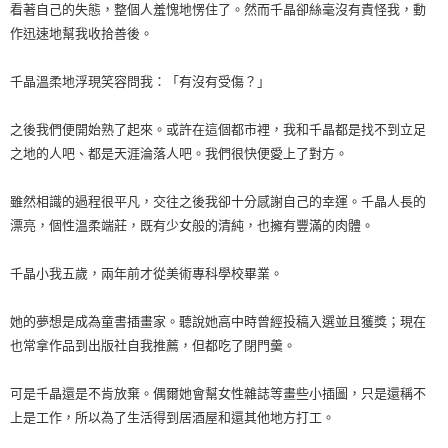
看著自己的失態，整個人羞愧地愣住了。然而千晶卻絲毫沒有責怪我，動
作迅速地幫我收拾善後。
千晶溫柔地浮現笑容問我：「有沒有受傷？」
之後我們便開始熟了起來。或許在這個都市裡，我和千晶都是找不到立足
之地的人吧、都是天涯淪落人吧。我們很快便愛上了對方。
雖然相識的過程很平凡，交往之後我卻十分感謝自己的幸運。千晶人長的
漂亮，個性溫柔端莊，既有少女般的清純，也擁有豐滿的肉體。
千晶小我五歲，兩年前才從美術專科學校畢業。
她的夢想是成為童書插畫家。聽說她高中時曾經投稿入選並且獲獎；現在
也常拿作品到出版社自我推薦，但都吃了閉門羹。
可是千晶還是不肯放棄。偶爾她會幫女性雜誌等畫些小插圖，只是還稱不
上是工作，所以為了生活得到居酒屋和還其他地方打工。