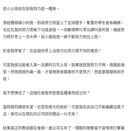
從小父母就告訴我努力是一種美。
曾經體弱矮小的我，因為努力而當上了足球選手。繁重的學生會長職務，
也在在我的努力突破下功成身退。一向數理學化等功課叫差的我，幾經努
力終於考上一流大學。從小我就是一路不斷努力地往上爬。
於是我學會了：在這個世界上沒有付出努力得不到的東西！
可是我卻沒能進入第一志願的公司上班。如果說是我努力不夠，我還能接
受。然而掀開內幕一看，才發現原來需要的不是努力，而是要靠關係和手
段。
我不禁愣住了。這個社會居然是靠這種東西成立的？
當時我的確很失望，也受到很大的挫折。可是我告訴自己不能繼續沮喪下
去，我可以在現在的公司好好闖出一片天地！
結果真正的教訓還在後頭。進公司五年了，殘酷的現實毫不留情地打擊著