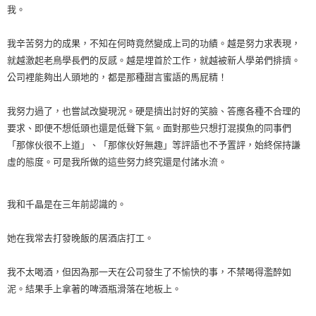
我。
我辛苦努力的成果，不知在何時竟然變成上司的功績。越是努力求表現，
就越激起老鳥學長們的反感。越是埋首於工作，就越被新人學弟們排擠。
公司裡能夠出人頭地的，都是那種甜言蜜語的馬屁精！
我努力過了，也嘗試改變現況。硬是擠出討好的笑臉、答應各種不合理的
要求、即便不想低頭也還是低聲下氣。面對那些只想打混摸魚的同事們
「那傢伙很不上道」、「那傢伙好無趣」等評語也不予置評，始終保持謙
虛的態度。可是我所做的這些努力終究還是付諸水流。
我和千晶是在三年前認識的。
她在我常去打發晚飯的居酒店打工。
我不太喝酒，但因為那一天在公司發生了不愉快的事，不禁喝得濫醉如
泥。結果手上拿著的啤酒瓶滑落在地板上。