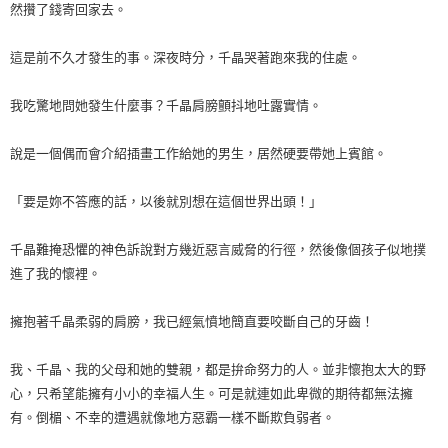
然攢了錢寄回家去。
這是前不久才發生的事。深夜時分，千晶哭著跑來我的住處。
我吃驚地問她發生什麼事？千晶肩膀顫抖地吐露實情。
說是一個偶而會介紹插畫工作給她的男生，居然硬要帶她上賓館。
「要是妳不答應的話，以後就別想在這個世界出頭！」
千晶難掩恐懼的神色訴說對方幾近惡言威脅的行徑，然後像個孩子似地撲
進了我的懷裡。
擁抱著千晶柔弱的肩膀，我已經氣憤地簡直要咬斷自己的牙齒！
我、千晶、我的父母和她的雙親，都是拚命努力的人。並非懷抱太大的野
心，只希望能擁有小小的幸福人生。可是就連如此卑微的期待都無法擁
有。倒楣、不幸的遭遇就像地方惡霸一樣不斷欺負弱者。