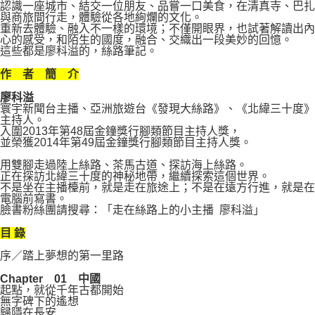
認識一座城市、結交一位朋友、品嘗一口美食，在清真寺、巴扎
與商旅間行走，體驗從各地絢爛的文化。
重新去體驗、融入不一樣的環境；不僅開眼界，也試著解讀出內
心的感受，和陌生的國度，融合、交織出一段美妙的回憶。
這些都是廖科溢的，絲路筆記。
作 者 簡 介
廖科溢
寰宇新聞台主播、亞洲旅遊台《發現大絲路》、《北緯三十度》
主持人。
入圍2013年第48屆金鐘獎行腳類節目主持人獎，
並榮獲2014年第49屆金鐘獎行腳類節目主持人獎。
用雙腳走過陸上絲路、茶馬古道、探訪海上絲路。
正在探訪北緯三十度的神秘地帶，繼續探索這個世界。
不是坐在主播檯前，就是走在旅途上；不是在遠方行進，就是在
電腦前寫書。
臉書粉絲團請搜尋：「走在絲路上的小主播 廖科溢」
目 錄
序／踏上夢想的第一里路
Chapter 01 中國
起點，就從千年古都開始
無字碑下的遙想
歸隱在長安