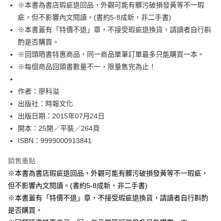
※本書為書店瑕疵退回品，外觀可能有髒污破損發黃等不一瑕
付款後全家取貨
疵，但不影響內文閱讀。(書約5-8成新，非二手書)
每筆NT$60，滿NT$499(含以上)免運費
※本書蓋有「特價不退」章，不接受瑕疵退換貨，請讀者自行斟
付款後7-11取貨
酌是否購買。
每筆NT$60，滿NT$499(含以上)免運費
※回頭晒書特惠商品，同一商品單筆訂單最多只能購買一本。
※每個商品回頭書數量不一，限量售完為止！
宅配
每筆NT$100，滿NT$499(含以上)免運費
作者：廖科溢
出版社：時報文化
出版日期：2015年07月24日
開本：25開／平裝／264頁
ISBN：9999000913841
銷售重點
※本書為書店瑕疵退回品，外觀可能有髒污破損發黃等不一瑕疵，
但不影響內文閱讀。(書約5-8成新，非二手書)
※本書蓋有「特價不退」章，不接受瑕疵退換貨，請讀者自行斟酌
是否購買。