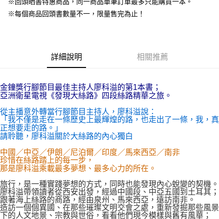
※回頭晒書特惠商品，同一商品單筆訂單最多只能購買一本。
※每個商品回頭書數量不一，限量售完為止！
詳細說明
相關推薦
金鐘獎行腳節目最佳主持人廖科溢的第1本書；
亞洲衛星電視《發現大絲路》四段絲路精華之旅。
從主播意外轉當行腳節目主持人，廖科溢說：
「我不僅是走在一條歷史上最輝煌的路，也走出了一條，我，真
正想要走的路。」
請聆聽，廖科溢關於大絲路的內心獨白
中國／中亞／伊朗／尼泊爾／印度／馬來西亞／南非
珍惜在絲路踏上的每一步，
那是廖科溢乘載最多夢想、最多心力的所在。
旅行，是一種實踐夢想的方式，同時也能發現內心蛻變的契機。
廖科溢帶領讀者從西安出發，經過中國段、中亞五國到土耳其；
跟著海上絲路的商路，經由泉州、馬來西亞，遠訪南非。
造訪一個個異國、在那些璀璨文明交會之處，重新發掘那些風景
下的人文地景、宗教與世俗，看看他們現今模樣與舊有風華；