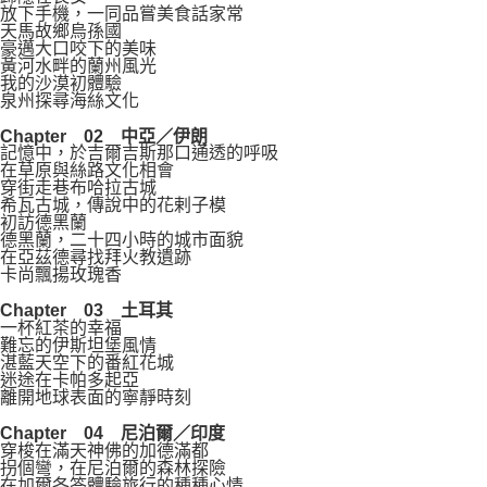
放下手機，一同品嘗美食話家常
天馬故鄉烏孫國
豪邁大口咬下的美味
黃河水畔的蘭州風光
我的沙漠初體驗
泉州探尋海絲文化
Chapter 02 中亞／伊朗
記憶中，於吉爾吉斯那口通透的呼吸
在草原與絲路文化相會
穿街走巷布哈拉古城
希瓦古城，傳說中的花剌子模
初訪德黑蘭
德黑蘭，二十四小時的城市面貌
在亞茲德尋找拜火教遺跡
卡尚飄揚玫瑰香
Chapter 03 土耳其
一杯紅茶的幸福
難忘的伊斯坦堡風情
湛藍天空下的番紅花城
迷途在卡帕多起亞
離開地球表面的寧靜時刻
Chapter 04 尼泊爾／印度
穿梭在滿天神佛的加德滿都
拐個彎，在尼泊爾的森林探險
在加爾各答體驗旅行的種種心情