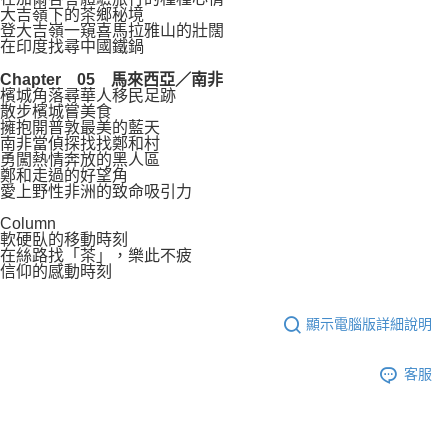
大吉嶺下的茶鄉秘境
登大吉嶺一窺喜馬拉雅山的壯闊
在印度找尋中國鐵鍋
Chapter 05 馬來西亞／南非
檳城角落尋華人移民足跡
散步檳城嘗美食
擁抱開普敦最美的藍天
南非當偵探找找鄭和村
勇闖熱情奔放的黑人區
鄭和走過的好望角
愛上野性非洲的致命吸引力
Column
軟硬臥的移動時刻
在絲路找「茶」，樂此不疲
信仰的感動時刻
顯示電腦版詳細說明
客服