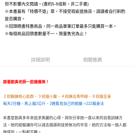
但不影響內文閱讀。(書約5-8成新，非二手書)
※本書蓋有「特價不退」章，不接受瑕疵退換貨，請讀者自行斟酌
是否購買。
※回頭晒書特惠商品，同一商品單筆訂單最多只能購買一本。
※每個商品回頭書數量不一，限量售完為止！
詳細說明
相關推薦
跟著劉真老師一起瘦瘦美！
２招鍛鍊核心肌群、３招瘦小腹、４招練出馬甲線、８招瘦全身
每天2分鐘、馬上瘦2公斤、2週看見自己的蛻變 =222瘦身法
本書是劉真多年來追求美麗的心得，與你分享她一直以來的自我訓練方
法，她的經驗讓你可以減去錯誤和徒勞無功的辛苦，她的方法每一個人都
做得到、一點都不難。