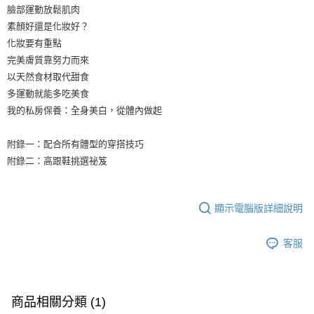
臉部運動放鬆肌肉
素顏好還是化妝好？
化妝要有重點
完美膚質靠努力而來
以天然食材取代甜食
多運動就能多吃美食
我的私房保養：全身美白，從體內做起
附錄一：配合所有體型的穿搭技巧
附錄二：高跟鞋挑選祕笈
顯示電腦版詳細說明
客服
商品相關分類 (1)