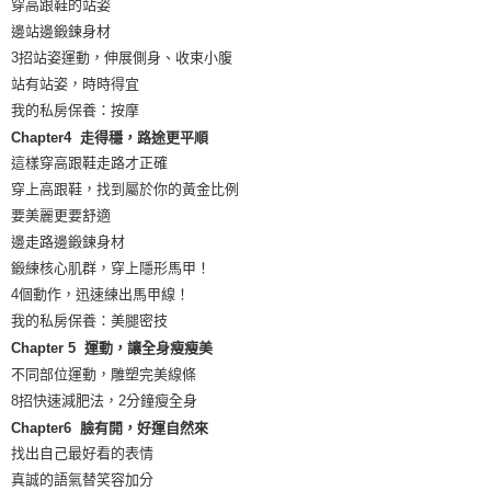
穿高跟鞋的站姿
邊站邊鍛鍊身材
3招站姿運動，伸展側身、收束小腹
站有站姿，時時得宜
我的私房保養：按摩
Chapter4 走得穩，路途更平順
這樣穿高跟鞋走路才正確
穿上高跟鞋，找到屬於你的黃金比例
要美麗更要舒適
邊走路邊鍛鍊身材
鍛練核心肌群，穿上隱形馬甲！
4個動作，迅速練出馬甲線！
我的私房保養：美腿密技
Chapter 5 運動，讓全身瘦瘦美
不同部位運動，雕塑完美線條
8招快速減肥法，2分鐘瘦全身
Chapter6 臉有開，好運自然來
找出自己最好看的表情
真誠的語氣替笑容加分