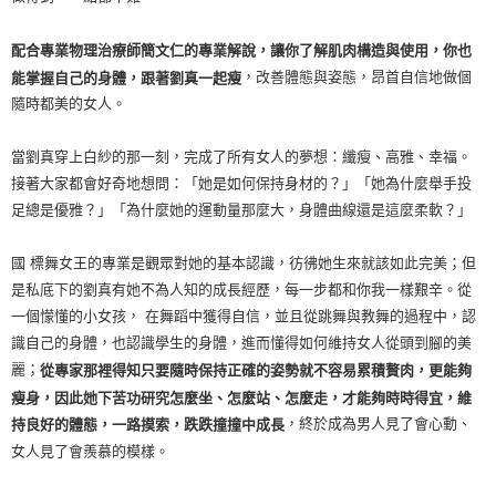
配合專業物理治療師簡文仁的專業解說，讓你了解肌肉構造與使用，你也
，改善體態與姿態，昂首自信地做個
能掌握自己的身體，跟著劉真一起瘦
隨時都美的女人。
當劉真穿上白紗的那一刻，完成了所有女人的夢想：纖瘦、高雅、幸福。
接著大家都會好奇地想問：「她是如何保持身材的？」「她為什麼舉手投
足總是優雅？」「為什麼她的運動量那麼大，身體曲線還是這麼柔軟？」
國 標舞女王的專業是觀眾對她的基本認識，彷彿她生來就該如此完美；但
是私底下的劉真有她不為人知的成長經歷，每一步都和你我一樣艱辛。從
一個懞懂的小女孩， 在舞蹈中獲得自信，並且從跳舞與教舞的過程中，認
識自己的身體，也認識學生的身體，進而懂得如何維持女人從頭到腳的美
麗；
從專家那裡得知只要隨時保持正確的姿勢就不容易累積贅肉，更能夠
瘦身，因此她下苦功研究怎麼坐、怎麼站、怎麼走，才能夠時時得宜，維
，終於成為男人見了會心動、
持良好的體態，一路摸索，跌跌撞撞中成長
女人見了會羨慕的模樣。