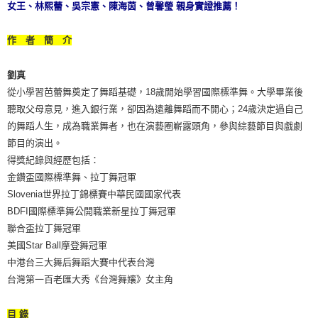
女王、林熙蕾、吳宗憲、陳海茵、曾馨瑩 親身實證推薦！
作 者 簡 介
劉真
從小學習芭蕾舞奠定了舞蹈基礎，18歲開始學習國際標準舞。大學畢業後
聽取父母意見，進入銀行業，卻因為遠離舞蹈而不開心；24歲決定過自己
的舞蹈人生，成為職業舞者，也在演藝圈嶄露頭角，參與綜藝節目與戲劇
節目的演出。
得獎紀錄與經歷包括：
金鑽盃國際標準舞、拉丁舞冠軍
Slovenia世界拉丁錦標賽中華民國國家代表
BDFI國際標準舞公開職業新星拉丁舞冠軍
聯合盃拉丁舞冠軍
美國Star Ball摩登舞冠軍
中港台三大舞后舞蹈大賽中代表台灣
台灣第一百老匯大秀《台灣舞孃》女主角
目 錄