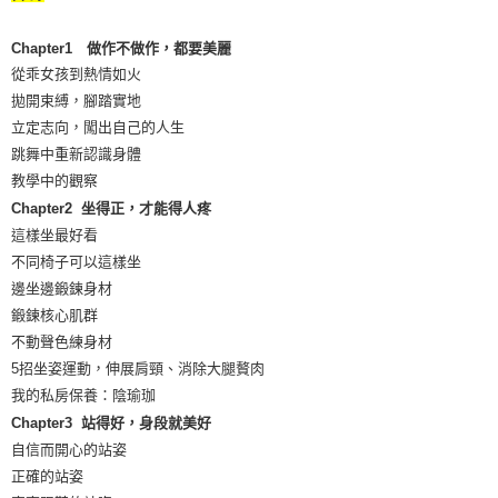
Chapter1 做作不做作，都要美麗
從乖女孩到熱情如火
拋開束縛，腳踏實地
立定志向，闖出自己的人生
跳舞中重新認識身體
教學中的觀察
Chapter2 坐得正，才能得人疼
這樣坐最好看
不同椅子可以這樣坐
邊坐邊鍛鍊身材
鍛鍊核心肌群
不動聲色練身材
5招坐姿運動，伸展肩頸、消除大腿贅肉
我的私房保養：陰瑜珈
Chapter3 站得好，身段就美好
自信而開心的站姿
正確的站姿