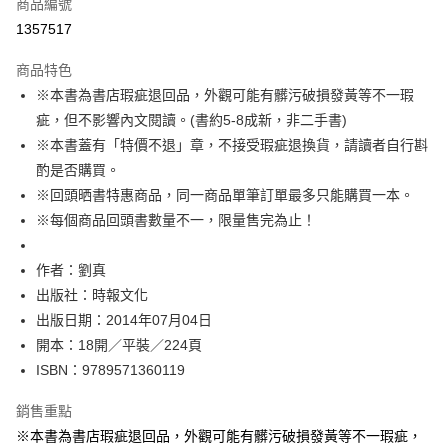
商品編號
ATM付款
1357517
運送方式
商品特色
※本書為書店瑕疵退回品，外觀可能有髒污破損發黃等不一瑕
付款後全家取貨
疵，但不影響內文閱讀。(書約5-8成新，非二手書)
每筆NT$60，滿NT$499(含以上)免運費
※本書蓋有「特價不退」章，不接受瑕疵退換貨，請讀者自行斟
付款後7-11取貨
酌是否購買。
每筆NT$60，滿NT$499(含以上)免運費
※回頭晒書特惠商品，同一商品單筆訂單最多只能購買一本。
※每個商品回頭書數量不一，限量售完為止！
宅配
每筆NT$100，滿NT$499(含以上)免運費
作者：劉真
出版社：時報文化
出版日期：2014年07月04日
開本：18開／平裝／224頁
ISBN：9789571360119
銷售重點
※本書為書店瑕疵退回品，外觀可能有髒污破損發黃等不一瑕疵，