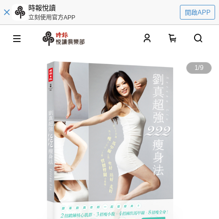
時報悅讀
開啟APP
立刻使用官方APP
0
1
/
9