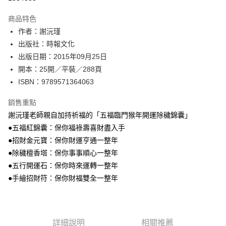
運送方式
商品特色
作者：謝沅瑾
付款後全家取貨
出版社：時報文化
每筆NT$60，滿NT$499(含以上)免運費
出版日期：2015年09月25日
付款後7-11取貨
開本：25開／平裝／288頁
每筆NT$60，滿NT$499(含以上)免運費
ISBN：9789571364063
宅配
銷售重點
每筆NT$100，滿NT$499(含以上)免運費
謝沅瑾老師親自加持祈福的「五福臨門猴年開運除穢錦囊」
●五福紅錦囊：保你福祿壽喜財盡入手
●招財金元寶：保你財運亨通一整年
●除穢檀香塔：保你事事順心一整年
●五行開運石：保你時來運轉一整年
●手繪招財符：保你財福雙全一整年
詳細說明
相關推薦