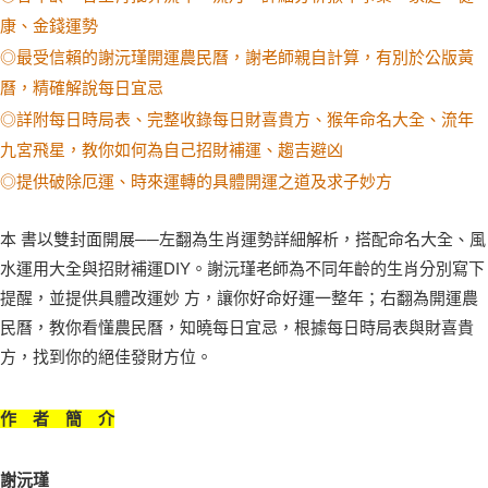
康、金錢運勢
◎最受信賴的謝沅瑾開運農民曆，謝老師親自計算，有別於公版黃
曆，精確解說每日宜忌
◎詳附每日時局表、完整收錄每日財喜貴方、猴年命名大全、流年
九宮飛星，教你如何為自己招財補運、趨吉避凶
◎提供破除厄運、時來運轉的具體開運之道及求子妙方
本 書以雙封面開展──左翻為生肖運勢詳細解析，搭配命名大全、風
水運用大全與招財補運DIY。謝沅瑾老師為不同年齡的生肖分別寫下
提醒，並提供具體改運妙 方，讓你好命好運一整年；右翻為開運農
民曆，教你看懂農民曆，知曉每日宜忌，根據每日時局表與財喜貴
方，找到你的絕佳發財方位。
作 者 簡 介
謝沅瑾