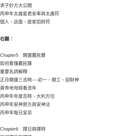
求子妙方大公開
丙申年太歲星君安奉與太歲符
個人、店面、居家招財符
右翻：
Chapter5 開運農民曆
如何看懂農民曆
重要名詞解釋
正月開運三吉時----初一、開工、迎財神
黃帝地母經看流年
丙申年年度吉時、大利方位
丙申年安神煞方與安神法
丙申年每日宜忌
Chapter6 擇日與擇時