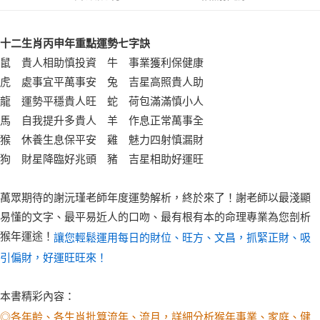
十二生肖丙申年重點運勢七字訣
鼠 貴人相助慎投資 牛 事業獲利保健康
虎 處事宜平萬事安 兔 吉星高照貴人助
龍 運勢平穩貴人旺 蛇 荷包滿滿慎小人
馬 自我提升多貴人 羊 作息正常萬事全
猴 休養生息保平安 雞 魅力四射慎漏財
狗 財星降臨好兆頭 豬 吉星相助好運旺
萬眾期待的謝沅瑾老師年度運勢解析，終於來了！謝老師以最淺顯
易懂的文字、最平易近人的口吻、最有根有本的命理專業為您剖析
猴年運途！
讓您輕鬆運用每日的財位、旺方、文昌，抓緊正財、吸
引偏財，好運旺旺來！
本書精彩內容：
◎各年齡、各生肖批算流年、流月，詳細分析猴年事業、家庭、健