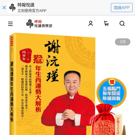
時報悅讀
開啟APP
立刻使用官方APP
0
1
/
9