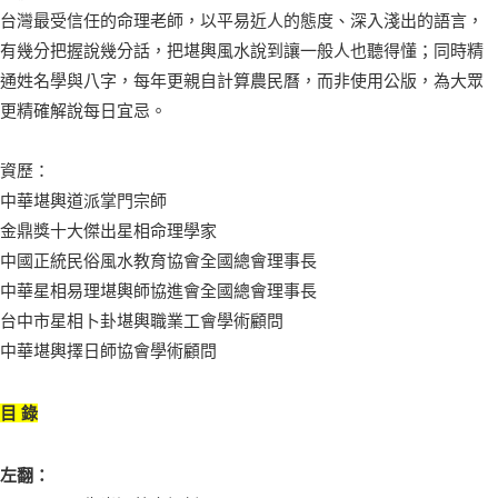
台灣最受信任的命理老師，以平易近人的態度、深入淺出的語言，
有幾分把握說幾分話，把堪輿風水說到讓一般人也聽得懂；同時精
通姓名學與八字，每年更親自計算農民曆，而非使用公版，為大眾
更精確解說每日宜忌。
資歷：
中華堪輿道派掌門宗師
金鼎獎十大傑出星相命理學家
中國正統民俗風水教育協會全國總會理事長
中華星相易理堪輿師協進會全國總會理事長
台中市星相卜卦堪輿職業工會學術顧問
中華堪輿擇日師協會學術顧問
目 錄
左翻：