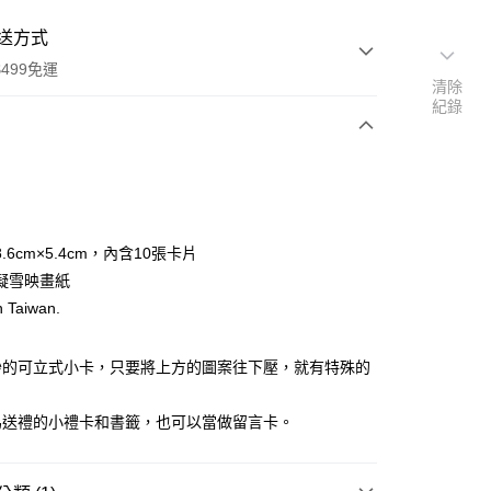
送方式
499免運
清除
紀錄
次付款
.6cm×5.4cm，內含10張卡片
凝雪映畫紙
n Taiwan.
家取貨
0，滿NT$499(含以上)免運費
妙的可立式小卡，只要將上方的圖案往下壓，就有特殊的
1取貨
。
0，滿NT$499(含以上)免運費
為送禮的小禮卡和書籤，也可以當做留言卡。
00，滿NT$499(含以上)免運費