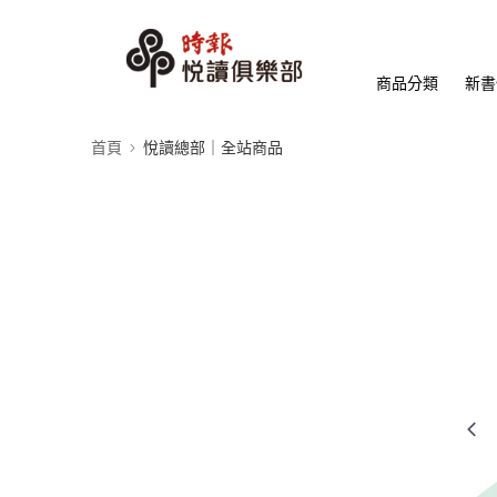
商品分類
新書
首頁
悅讀總部｜全站商品