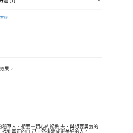
類 (1)
｜全站商品
客服
效果。
袋的稻草人、想要一顆心的錫樵 夫，與想要勇氣的
品，找到真正的自 己，然後變成更美好的人。