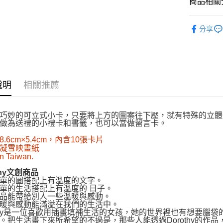
商品相關分
悅讀總部
分享
說明
相關推薦
巧妙的可立式小卡，只要將上方的圖案往下壓，就有特殊的立體
做為送禮的小禮卡和書籤，也可以當做留言卡。
.6cm×5.4cm，內含10張卡片
凝雪映畫紙
n Taiwan.
thy文創商品
單的圖搭配上有溫度的文字。
單的生活搭配上有溫度的 日子。
品能帶給別人一些溫暖與感動。
暖與感動能滿溢在我們的生活中。
othy是一位喜歡用插畫填補生活的女孩，她的世界裡也有想要腦
。把生活畫下來所希望的不過是，那些人能透過Dorothy的作