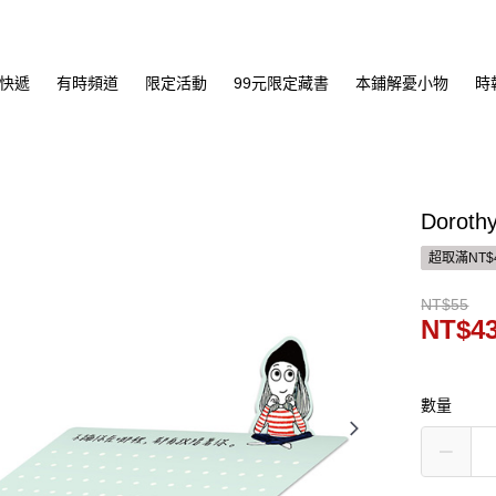
快遞
有時頻道
限定活動
99元限定藏書
本鋪解憂小物
時
Doro
超取滿NT$
NT$55
NT$4
數量