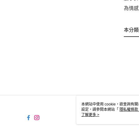
為情感
本分類
本網站中使用 cookie，欲查詢有關
設定，請參閱本網站「
隱私權條款
使用 cookie。
了解更多 >