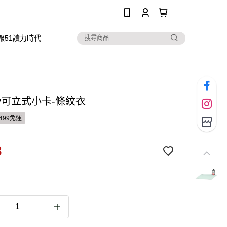
0
報51讀力時代
thy可立式小卡-條紋衣
499免運
3