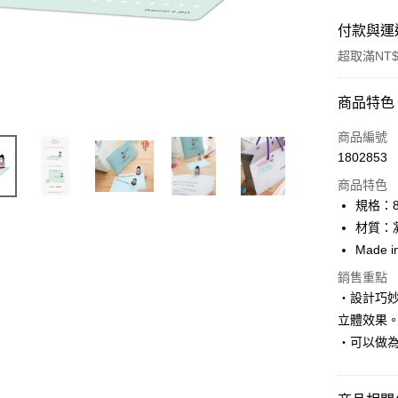
付款與運
超取滿NT$
付款方式
商品特色
信用卡一
商品編號
1802853
ATM付款
商品特色
規格：8
運送方式
材質：
Made i
付款後全
銷售重點
每筆NT$6
‧設計巧
付款後7-1
立體效果
每筆NT$6
‧可以做
宅配
每筆NT$1