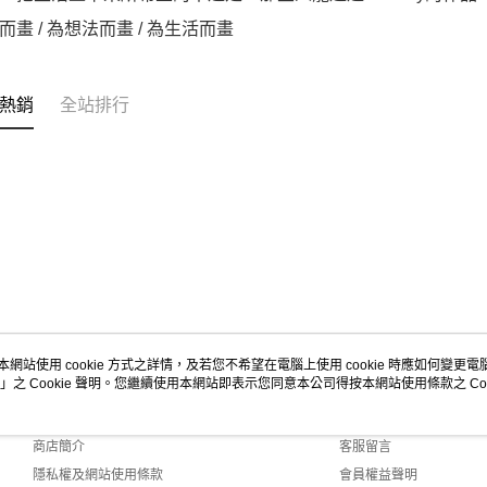
而畫 / 為想法而畫 / 為生活而畫
熱銷
全站排行
本網站使用 cookie 方式之詳情，及若您不希望在電腦上使用 cookie 時應如何變更電腦的
」之 Cookie 聲明。您繼續使用本網站即表示您同意本公司得按本網站使用條款之 Coo
關於我們
客服資訊
品牌故事
購物說明
商店簡介
客服留言
隱私權及網站使用條款
會員權益聲明