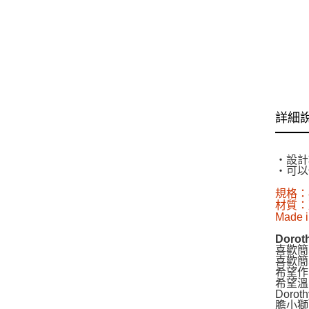
詳細
‧設計
‧可以
規格：8
材質：
Made i
Doro
喜歡簡
喜歡簡
希望作
希望溫
Dor
膽小獅