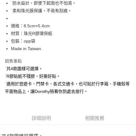
˙防水設計，即使下起雨也不怕濕。
付款後全家取貨
˙柔和珠光膜保護，不易有刮痕。
每筆NT$60，滿NT$499(含以上)免運費
付款後7-11取貨
規格：8.5cm×5.4cm
每筆NT$60，滿NT$499(含以上)免運費
材質：珠光R膠環保紙
包裝：opp袋
宅配
Made in Taiwan.
每筆NT$100，滿NT$499(含以上)免運費
銷售重點
˙共4款圖樣可選擇。
˙R膠貼紙不殘膠，好撕好貼。
˙適用於悠遊卡、門禁卡、各式交通卡，也可貼於行李箱、手機殼等
平面物品上，讓Dorothy陪著你到處去旅行。
詳細說明
相關推薦