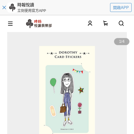
時報悅讀
開啟APP
立刻使用官方APP
0
1
/
4