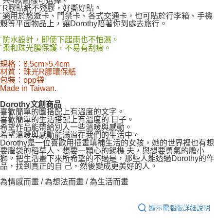
˙共4款圖樣可選擇。
˙R膠貼紙不殘膠，好撕好貼。
˙適用於悠遊卡、門禁卡、各式交通卡，也可貼於行李箱、手機
殼等平面物品上，讓Dorothy陪著你到處去旅行。
˙防水設計，即使下起雨也不怕濕。
˙柔和珠光膜保護，不易有刮痕。
規格：8.5cm×5.4cm
材質：珠光R膠環保紙
包裝：opp袋
Made in Taiwan.
Dorothy文創商品
喜歡簡單的圖搭配上有溫度的文字。
喜歡簡單的生活搭配上有溫度的 日子。
希望作品能帶給別人一些溫暖與感動。
希望溫暖與感動能滿溢在我們的生活中。
Dorothy是一位喜歡用插畫填補生活的女孩，她的世界裡也有想
要腦袋的稻草人、想要一顆心的錫樵 夫，與想要勇氣的膽小
獅。把生活畫下來所希望的不過是，那些人能透過Dorothy的作
品，找到真正的自 己，然後變成更美好的人。
為情感而畫 / 為想法而畫 / 為生活而畫
顯示電腦版詳細說明