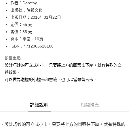
作者：Dorothy
付款後全家取貨
出版社：時報文化
每筆NT$60，滿NT$499(含以上)免運費
出版日期：2016年01月22日
付款後7-11取貨
定價：55 元
每筆NT$60，滿NT$499(含以上)免運費
售價：55 元
開本：平裝／10頁
宅配
ISBN：4712966620166
每筆NT$100，滿NT$499(含以上)免運費
銷售重點
設計巧妙的可立式小卡，只要將上方的圖案往下壓，就有特殊的立
體效果。
可以做為送禮的小禮卡和書籤，也可以當做留言卡。
詳細說明
相關推薦
‧設計巧妙的可立式小卡，只要將上方的圖案往下壓，就有特殊的