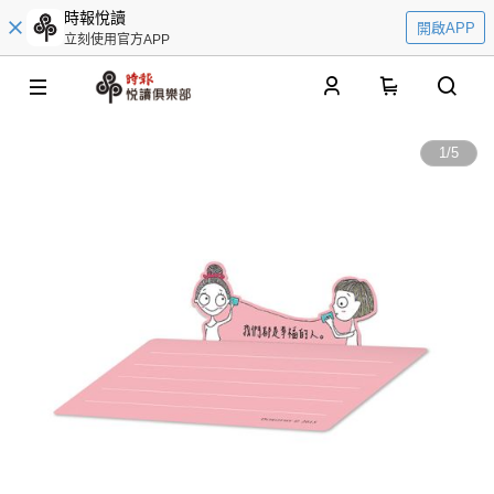
時報悅讀
開啟APP
立刻使用官方APP
0
1
/
5