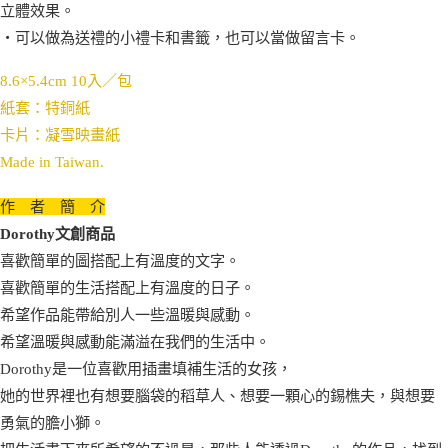
立體效果。
‧可以做為送禮的小禮卡和書籤，也可以當做留言卡。
8.6×5.4cm 10入／包
紙套：特銅紙
卡片：凝雪映畫紙
Made in Taiwan.
作 者 簡 介
Dorothy文創商品
喜歡簡單的圖搭配上有溫度的文字。
喜歡簡單的生活搭配上有溫度的日子。
希望作品能帶給別人一些溫暖與感動。
希望溫暖與感動能滿溢在我們的生活中。
Dorothy是一位喜歡用插畫填補生活的女孩，
她的世界裡也有想要腦袋的稻草人、想要一顆心的錫樵夫，與想要
勇氣的膽小獅。