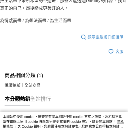
把生活畫下來所希望的不過是，那些人能透過Dorothy的作品，找到
真正的自己，然後變成更美好的人。
為情感而畫 / 為想法而畫 / 為生活而畫
顯示電腦版詳細說明
客服
商品相關分類 (1)
悅讀總部｜全站商品
本分類熱銷
全站排行
本網站中使用 cookie，欲查詢有關本網站使用 cookie 方式之詳情，及若您不希
熱門標籤
望在電腦上使用 cookie 時應如何變更電腦的 cookie 設定，請參閱本網站「
隱私
權條款
」之 Cookie 聲明。您繼續使用本網站即表示您同意本公司得按本網站使