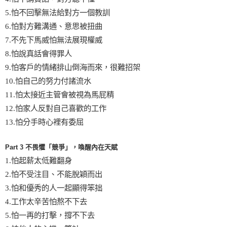
5.怕不回擊無法給對方一個教訓
6.怕對方難溝通、意思被扭曲
7.不先下馬威怕無法展現權威
8.怕說真話會得罪人
9.怕客戶的情緒排山倒海而來，很難招架
10.怕自己的努力付諸流水
11.怕太接近主管會被視為馬屁精
12.怕家人反對自己喜歡的工作
13.怕分手時心裡有委屈
Part 3 不畏懼「競爭」，喚醒內在天賦
1.怕起薪太低難翻身
2.怕不受注目、不能脫穎而出
3.怕和優秀的人一起顯得笨拙
4.工作太辛苦怕熬不下去
5.怕一再的打擊，撐不下去