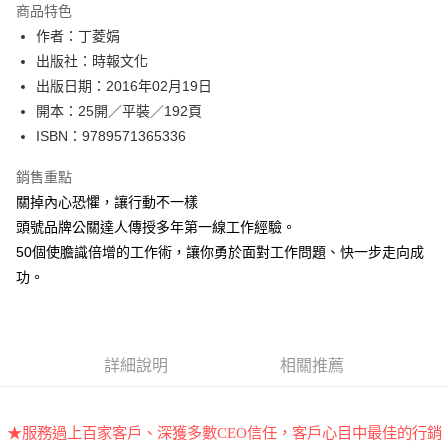
運送方式
商品特色
作者：丁菱娟
付款後全家取貨
出版社：時報文化
每筆NT$60，滿NT$499(含以上)免運費
出版日期：2016年02月19日
付款後7-11取貨
開本：25開／平裝／192頁
每筆NT$60，滿NT$499(含以上)免運費
ISBN：9789571365336
宅配
銷售重點
每筆NT$100，滿NT$499(含以上)免運費
關掉內心恐懼，讓行動不一樣
頭號品牌公關達人傳授多年第一線工作經驗。
50個使膽識倍增的工作術，讓你勇於面對工作問題、快一步走向成
功。
詳細說明
相關推薦
★服務過上百家客戶、深獲多數CEO信任，客戶心目中最佳的行銷