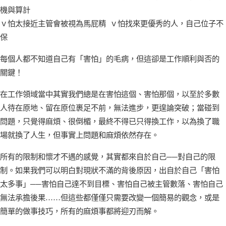
機與算計
ｖ怕太接近主管會被視為馬屁精 ｖ怕找來更優秀的人，自己位子不
保
每個人都不知道自己有「害怕」的毛病，但這卻是工作順利與否的
關鍵！
在工作領域當中其實我們總是在害怕這個、害怕那個，以至於多數
人待在原地、留在原位裹足不前，無法進步，更遑論突破；當碰到
問題，只覺得麻煩、很倒楣，最終不得已只得換工作，以為換了職
場就換了人生，但事實上問題和麻煩依然存在。
所有的限制和懷才不遇的感覺，其實都來自於自己──對自己的限
制。如果我們可以明白對現狀不滿的背後原因，出自於自己「害怕
太多事」──害怕自己達不到目標、害怕自己被主管數落、害怕自己
無法承擔後果……但這些都僅僅只需要改變一個簡易的觀念，或是
簡單的做事技巧，所有的麻煩事都將迎刃而解。