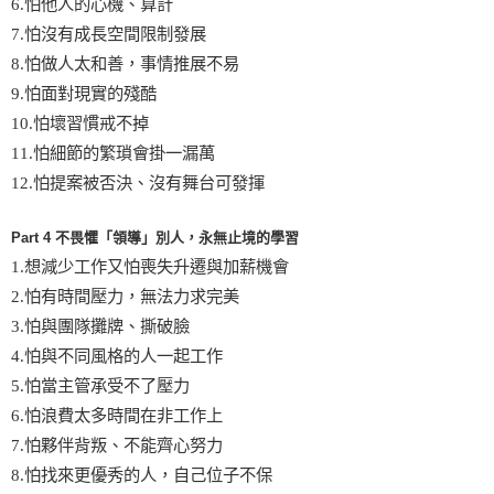
6.怕他人的心機、算計
7.怕沒有成長空間限制發展
8.怕做人太和善，事情推展不易
9.怕面對現實的殘酷
10.怕壞習慣戒不掉
11.怕細節的繁瑣會掛一漏萬
12.怕提案被否決、沒有舞台可發揮
Part 4 不畏懼「領導」別人，永無止境的學習
1.想減少工作又怕喪失升遷與加薪機會
2.怕有時間壓力，無法力求完美
3.怕與團隊攤牌、撕破臉
4.怕與不同風格的人一起工作
5.怕當主管承受不了壓力
6.怕浪費太多時間在非工作上
7.怕夥伴背叛、不能齊心努力
8.怕找來更優秀的人，自己位子不保