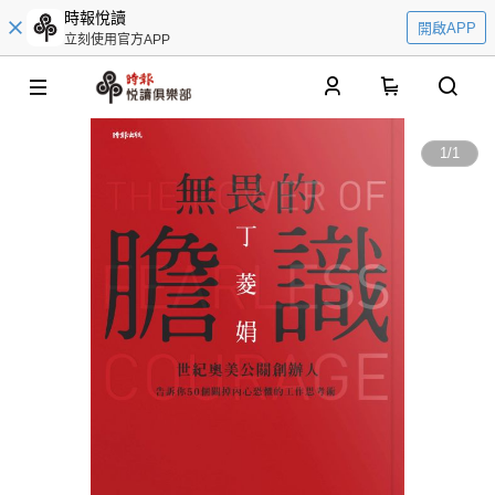
時報悅讀
開啟APP
立刻使用官方APP
0
1
/
1