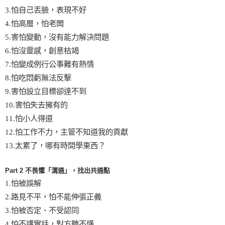
3.怕自己丟臉，表現不好
4.怕高層，怕老闆
5.害怕變動，沒有能力解決問題
6.怕沒靈感，創意枯竭
7.怕變成例行公事難有熱情
8.怕吃悶虧無法反擊
9.害怕設立目標卻達不到
10.害怕失去擁有的
11.怕小人得道
12.怕工作不力，主管不知道我的貢獻
13.太累了，哪有時間學東西？
Part 2 不畏懼「溝通」，找出共通點
1.怕被誤解
2.路見不平，怕不能伸張正義
3.怕被否定、不受認同
4.怕不講實話，對方聽不懂