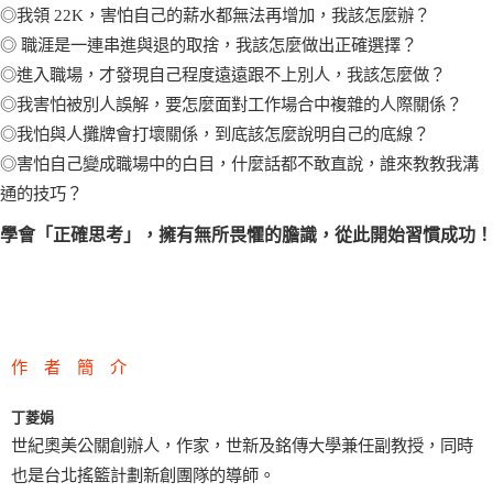
◎我領 22K，害怕自己的薪水都無法再增加，我該怎麼辦？
◎ 職涯是一連串進與退的取捨，我該怎麼做出正確選擇？
◎進入職場，才發現自己程度遠遠跟不上別人，我該怎麼做？
◎我害怕被別人誤解，要怎麼面對工作場合中複雜的人際關係？
◎我怕與人攤牌會打壞關係，到底該怎麼說明自己的底線？
◎害怕自己變成職場中的白目，什麼話都不敢直說，誰來教教我溝
通的技巧？
學會「正確思考」，擁有無所畏懼的膽識，從此開始習慣成功！
作 者 簡 介
丁菱娟
世紀奧美公關創辦人，作家，世新及銘傳大學兼任副教授，同時
也是台北搖籃計劃新創團隊的導師。