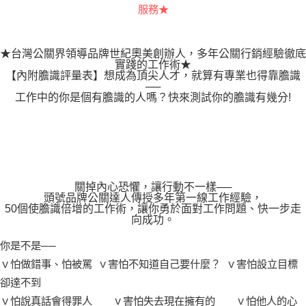
服務★
★台灣公關界領導品牌世紀奧美創辦人，多年公關行銷經驗徹底
實踐的工作術★
【內附膽識評量表】想成為頂尖人才，就算有專業也得靠膽識
──
工作中的你是個有膽識的人嗎？快來測試你的膽識有幾分!
關掉內心恐懼，讓行動不一樣──
頭號品牌公關達人傳授多年第一線工作經驗，
50個使膽識倍增的工作術，讓你勇於面對工作問題、快一步走
向成功。
你是不是──
ｖ怕做錯事、怕被罵 ｖ害怕不知道自己要什麼？ ｖ害怕設立目標
卻達不到
ｖ怕說真話會得罪人 ｖ害怕失去現在擁有的 ｖ怕他人的心