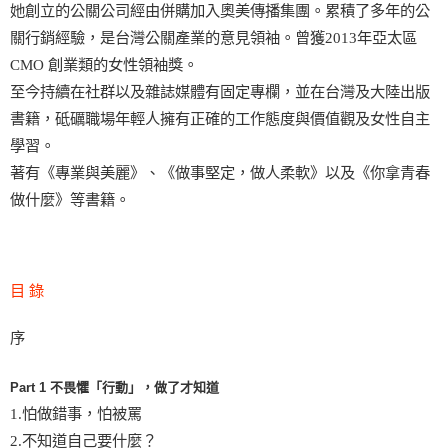
她創立的公關公司經由併購加入奧美傳播集團。累積了多年的公
關行銷經驗，是台灣公關產業的意見領袖。曾獲2013年亞太區
CMO 創業類的女性領袖獎。
至今持續在社群以及雜誌媒體有固定專欄，並在台灣及大陸出版
書籍，砥礪職場年輕人擁有正確的工作態度與價值觀及女性自主
學習。
著有《專業與美麗》、《做事堅定，做人柔軟》以及《你拿青春
做什麼》等書籍。
目 錄
序
Part 1 不畏懼「行動」，做了才知道
1.怕做錯事，怕被罵
2.不知道自己要什麼？