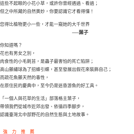
這些不起眼的小花小草，或許你曾經遇過、看過；
但之中所藏的自然奧妙，你要認識它才看得懂！
您得比植物更小一些，才能一窺她的大千世界
──葉子
你知道嗎？
花也有男女之別，
肉食性的小毛氈苔，是蟲子最害怕的死亡陷阱；
高山藤繡球為了招蜂引蝶，甚至發展出假花來裝飾自己；
而疏花魚藤天然的毒性，
在原住民的慶典中，至今仍是迷昏游魚的好工具。
「一個人與花草的生活」部落格主葉子，
帶領我們從城市近郊出發、依循四季腳步，
認識臺灣北中部野花的自然生態與土地故事。
強 力 推 薦