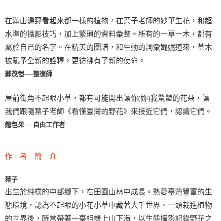
在滿山遍野看起來都一樣的植物，在葉子老師的妙筆生花，和超
水準的攝影技巧，加上繁瑣的資料彙整。所有的一草一木，都有
屬於自己的名字。在精美的圖譜，和生動的詞彙娓娓道來，草木
被賦予全新的詮釋，更彷彿有了新的使命。
蘇茂愷──整復師
屋前街角不起眼小草，都有可能開出讓你(妳)我驚豔的花朵，讓
我們跟隨葉子老師《看懂臺灣的野花》來接近它們，認識它們。
麵包果──自由工作者
作 者 簡 介
葉子
出生於純樸的中部鄉下，在田園山林中成長。熱愛臺灣豐富的生
態環境，認為不起眼的小花小草中藏著大千世界。一頭栽進植物
的世界後，時常帶著一臺相機上山下海，以生態攝影記錄野花之