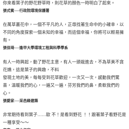
你來看葉子的野花野草時，則花草的顏色一時明白了起來。
張式賓──行政院環境保護署
在萬草叢花中，一個不平凡的人，正尋找著生命中的小確幸，以
不同的角度探索一個未知的幸福，而這個幸福，你將可以輕易擁
有。
張佳琦──逢甲大學環境工程與科學學系
有人一時興起，動了野花主意，有人一頭栽進去，不為草美不貪
花嬌，這是葉子的興趣，不料
發現土地的美，每每受到花草歡迎，一次又一次，感動我們驚
喜，溫暖我們的心，一遍又一遍，芬芳我們的鼻，柔軟我們的
心。
張愛家──采邑綠建築
非常期待看到葉子……歐 不！是看到野花 ！！跟著葉子看野花是
一種享受～～