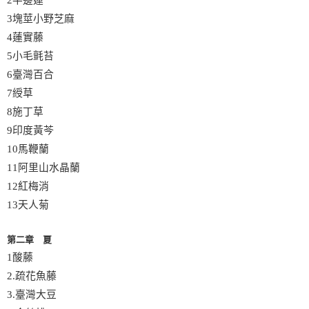
2半邊蓮
3塊莖小野芝麻
4蓮實藤
5小毛氈苔
6臺灣百合
7綬草
8施丁草
9印度黃芩
10馬鞭蘭
11阿里山水晶蘭
12紅梅消
13天人菊
第二章 夏
1酸藤
2.疏花魚藤
3.臺灣大豆