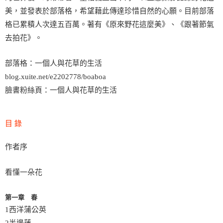
美，並發表於部落格，希望藉此傳達珍惜自然的心願。目前部落
格已累積人次達五百萬。著有《原來野花這麼美》、《跟著節氣
去拍花》。
部落格：一個人與花草的生活
blog.xuite.net/e2202778/boaboa
臉書粉絲頁：一個人與花草的生活
目 錄
作者序
看懂一朵花
第一章 春
1西洋蒲公英