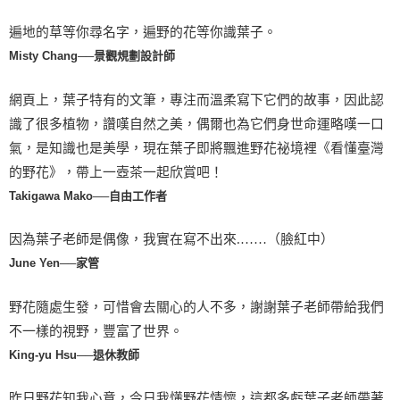
遍地的草等你尋名字，遍野的花等你識葉子。
Misty Chang──景觀規劃設計師
網頁上，葉子特有的文筆，專注而溫柔寫下它們的故事，因此認
識了很多植物，讚嘆自然之美，偶爾也為它們身世命運略嘆一口
氣，是知識也是美學，現在葉子即將飄進野花祕境裡《看懂臺灣
的野花》，帶上一壺茶一起欣賞吧！
Takigawa Mako──自由工作者
因為葉子老師是偶像，我實在寫不出來.……（臉紅中）
June Yen──家管
野花隨處生發，可惜會去關心的人不多，謝謝葉子老師帶給我們
不一樣的視野，豐富了世界。
King-yu Hsu──退休教師
昨日野花知我心意，今日我懂野花情懷，這都多虧葉子老師帶著