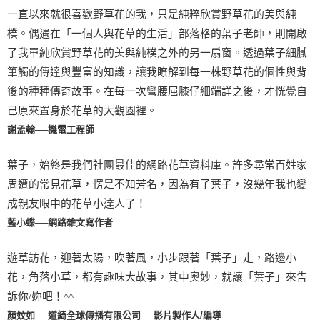
一直以來就很喜歡野草花的我，只是純粹欣賞野草花的美與純
樸。偶遇在「一個人與花草的生活」部落格的葉子老師，則開啟
了我單純欣賞野草花的美與純樸之外的另一扇窗。透過葉子細膩
筆觸的傳達與豐富的知識，讓我瞭解到每一株野草花的個性與背
後的種種傳奇故事。在每一次彎腰屈膝仔細端詳之後，才恍覺自
己原來置身於花草的大觀園裡。
謝孟翰──機電工程師
葉子，始終是我們社團最佳的網路花草資料庫。許多尋常百姓家
周遭的常見花草，愣是不知芳名，因為有了葉子，沒幾年我也變
成親友眼中的花草小達人了！
藍小蝶──網路雜文寫作者
遊草訪花，迎著太陽，吹著風，小步跟著「葉子」走，路邊小
花，角落小草，都有趣味大故事，其中奧妙，就讓「葉子」來告
訴你/妳吧！^^
顏妏如──道綺全球傳播有限公司──影片製作人/編導