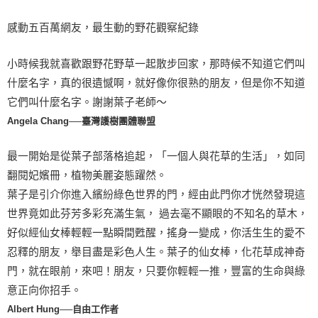
感動五百萬網友，最生動的野花觀察紀錄
小時候我就喜歡跟野花野草一起散步回家，那時候不知道它們叫
什麼名字，真的很遺憾啊，就好像你很熟的朋友，但是你不知道
它們叫什麼名字。謝謝葉子老師～
Angela Chang──臺灣護樹團體聯盟
最一開始是從葉子部落格追起，「一個人與花草的生活」，如同
翻閱妃嬪冊，植物美麗姿態躍然。
葉子是引介你進入繽紛綠色世界的門，經由此門你才恍然發現這
世界竟如此芬芳多彩充滿生氣， 過去毫不顯眼的不知名的草木，
好似經仙女棒輕輕一點瞬間甦醒，搖身一變成，你活生生的愛不
忍釋的朋友，舉目盡是彩色人生。葉子的仙女棒，化花草成神奇
門，就在眼前，來吧！朋友，只要你輕輕一推，豐富的生命與綠
意正向你招手。
Albert Hung──自由工作者