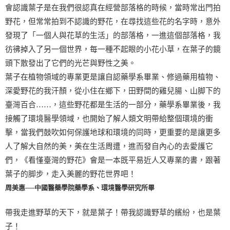
會認識葉子是在我們很認真在經營部落格的時候，當時常出門拍
野花，但常常拍到不認識的野花，在尋找這些花的名字時，意外
發現了「一個人與花草的生活」的部落格，一進這個部落格，我
彷彿掉入了另一個世界，每一種不起眼的小花小草，在葉子的鏡
頭下散發出了它們的光芒與野性之美。
葉子在植物領域的專業更是讓自認藥學系畢業、修過藥用植物、
深愛野花的我汗顏，從小住在鄉下，田野間的雞兒腸、山脚下的
臺灣百合……，這些野花都是生活的一部分，藥學系畢業後，我
接觸了環境醫學領域，也開始了解人類文明帶給整個環境的衝
擊，當我們鼓吹如何保護地球和環境的同時，更重要的是讓更多
人了解大自然的美，美在生活周遭，進而發自內心的去愛護它
們，《看慬臺灣的野花》會是一本既平易近人又專業的書，跟著
葉子的脚步，走入美麗的野花世界吧！
周美惠──中國醫藥學院藥學系、環境醫學研究所畢
帶我走進野草的天下，就是葉子！帶我認識野草的繽紛，也是葉
子！