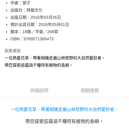
作者：葉子
付款後全家取貨
出版社：時報文化
每筆NT$60，滿NT$499(含以上)免運費
出版日期：2016年02月26日
付款後7-11取貨
預計出貨日期：2016年03月01日
每筆NT$60，滿NT$499(含以上)免運費
開本：18開／平裝／208頁
ISBN：9789571365473
宅配
每筆NT$100，滿NT$499(含以上)免運費
銷售重點
一位熱愛花草、帶著相機走遍山林原野的大自然愛好者，
帶您探索這蘊涵千種特有植物的島嶼。
詳細說明
相關推薦
一位熱愛花草、帶著相機走遍山林原野的大自然愛好者，
帶您探索這蘊涵千種特有植物的島嶼。