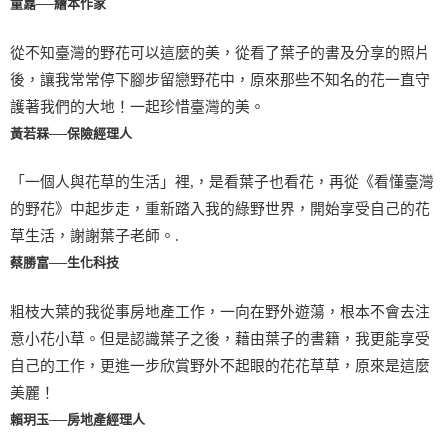
童嘉──繪本作家
從不知臺灣的野花可以這麼的美，從看了葉子的書及分享的照片
後，讓我常常停下腳步留戀野花中，原來那些不知名的花一直守
護著我們的大地！一起珍惜臺灣的美。
黃若槑──保險經理人
「一個人與花草的生活」裡,，是看葉子也看花，再從《看懂臺灣
的野花》中起步走，重新踏入我的綠野世界，開始享受自己的花
草生活，謝謝葉子老師。.
蔡勝富──生化科技
粗枝大葉的我從事房地產工作，一向在野外遊蕩，根本不會去注
意小花小草。但是認識葉子之後，藉由葉子的書籍，我更能享受
自己的工作，更進一步欣賞野外不起眼的花花草草，原來是這麼
美麗！
賴玥玉──房地產經理人