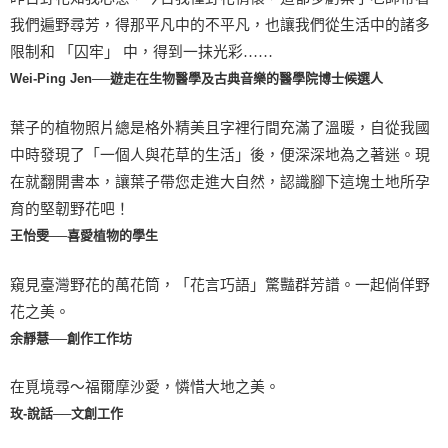
我們遍野尋芳，得那平凡中的不平凡，也讓我們從生活中的諸多
限制和 「囚牢」 中，得到一抹光彩……
Wei-Ping Jen──遊走在生物醫學及古典音樂的醫學院博士候選人
葉子的植物照片總是格外精美且字裡行間充滿了溫暖，自從我國
中時發現了「一個人與花草的生活」後，便深深地為之著迷。現
在就翻開書本，讓葉子帶您走進大自然，認識腳下這塊土地所孕
育的堅韌野花吧！
王怡雯──喜愛植物的學生
窺見臺灣野花的萬花筒，「花言巧語」驚豔群芳譜。一起倘佯野
花之美。
余靜慧──創作工作坊
在覓境尋～福爾摩沙愛，憐惜大地之美。
玫-說話──文創工作