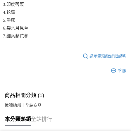
3.印度莕菜
4.蛇莓
5.爵床
6.裂葉月見草
7.細葉蘭花參
顯示電腦版詳細說明
客服
商品相關分類 (1)
悅讀總部｜全站商品
本分類熱銷
全站排行