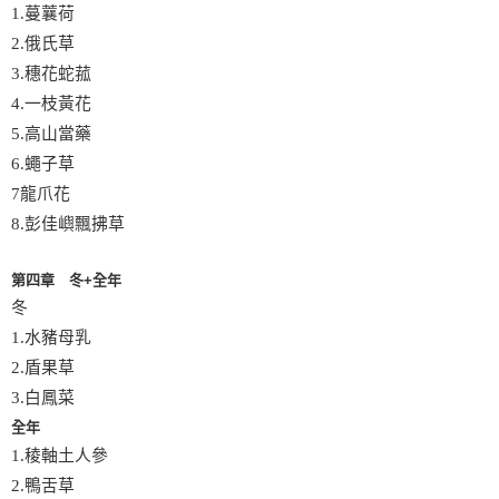
1.蔓蘘荷
2.俄氏草
3.穗花蛇菰
4.一枝黃花
5.高山當藥
6.蠅子草
7龍爪花
8.彭佳嶼飄拂草
第四章 冬+全年
冬
1.水豬母乳
2.盾果草
3.白鳳菜
全年
1.稜軸土人參
2.鴨舌草