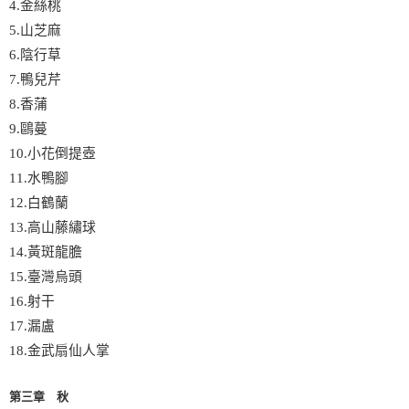
4.金絲桃
5.山芝麻
6.陰行草
7.鴨兒芹
8.香蒲
9.鷗蔓
10.小花倒提壺
11.水鴨腳
12.白鶴蘭
13.高山藤繡球
14.黃斑龍膽
15.臺灣烏頭
16.射干
17.漏盧
18.金武扇仙人掌
第三章 秋