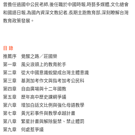
曾擔任過國中公民老師,後任職於中國時報,時藝多媒體,文化總會
和國語日報,為國內資深文教記者,長期主跑教育部,深刻瞭解台灣
教育政策發展。
目 錄
推薦序 覺醒之路／莊國榮
第一章 風尖浪頭上的教育舵手
第二章 從大中國意識蛻變成台灣主體意識
第三章 基測加考作文與指考加考公民科
第四章 自由廣場與十二年國教
第五章 歷年高中歷史課綱爭議
第六章 增加白話文比例與強化母語教學
第七章 黃光彩事件與教學卓越計畫
第八章 繁星計畫與解除髮禁、禁止體罰
第九章 何處惹爭議