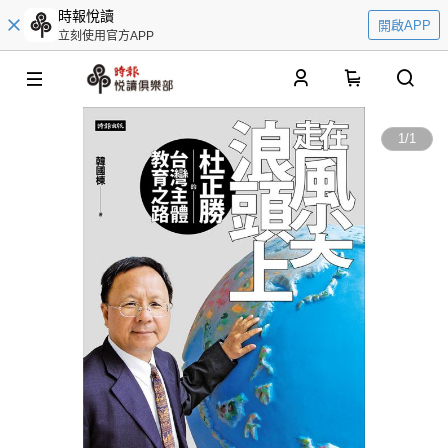
時報悅讀
開啟APP
立刻使用官方APP
0
1
/
1