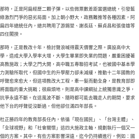
那時，正是阿扁經歷二顆子彈，以些微票數差距當選總統，引發藍
綠激烈鬥爭的惡劣局面。加上朝小野大，政務難推等各種因素，阿
扁四年總統任內，總共聘用了游錫堃、謝長廷、蘇貞昌和張俊雄等
四任閣揆。
那時，正是教改十年，檢討聲浪喊得震天價響之際。廣設高中大
學，造成大學入學率大增，大學生畢業即失業的問題，嚴重困擾著
高教施政；大學之門大開，高中職五專聯招考試，也被國中基本學
力測驗所取代，但國中生的升學壓力卻未減緩，推動十二年國教的
呼聲愈來愈大，但這項教改大工程，牽一髮而動全身，是教育部即
將面臨的重大挑戰；很麻煩地，則是高中課綱扯上統獨意識之爭，
抗爭永遠不斷。在這風波不斷、隨時都可能去職走人的期間，要求
他下台的呼聲從沒斷過，但他卻任滿四年部長。
杜正勝四年的教育部長任內，依循「現在國民」、「台灣主體」、
「全球視野」和「社會關懷」這四大施政主軸，規劃執行一個又一
個的方案。其中，有些方案影響深遠，迄今仍持續進行，例如：國