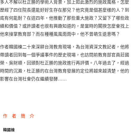
多人不解以杜正勝的學術人背景，加上如此激烈的施政風格，怎麼
歷經了四任院長還能好好生存在那兒？他究竟是個甚麼樣的人？到
底有何能耐？在這四年，他推動了那些重大施政？又留下了哪些政
績和價值？或許讀者也很有興趣知道的，是當時的閣揆怎麼會找上
他來接掌教育部？而在種種風風雨雨中，他不曾萌生退意嗎？
作者韓國棟二十來深耕台灣教育現場，為台灣資深文教記者，他將
帶讀者回到每一個爭議事件的歷史現場，也訪問前教育部官員莊國
榮、吳財順，回頭對杜正勝的施政進行再評價。八年過去了，經過
時間的沉澱，杜正勝的在台灣教育發展的定位將越來越清楚，他的
影響在台灣社會仍在繼續發酵……
作 者 簡 介
韓國棟