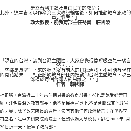
確立台灣主體及自由民主的教育；
此外，這本書可以作為第三次政黨輪替後，如何推動教育施政的
重要參考。」
——政大教授、前教育部主任祕書 莊國榮
「現在的台灣，談到台灣主體性，大家會覺得像呼吸空氣一樣自
然。……
這些都是憑空掉下來的嗎？沒有前人的耕耘灌溉，不可能有現在
的開花結果……杜正勝於教育部任內推動的台灣主體教育，現已
深植於每個台灣人的思維之中。」
——作者 韓國棟
杜正勝，台灣近二十年來任期最長的教育部長，卻也是飽受媒體圍
剿，汙名最深的教育部長。他不是民進黨員,也不是台聯或其他政黨
的黨員；除了故宮院長的資歷，沒有其他任何政治背景；在學界享
有盛名，是中央研究院的院士，但沒做過大學校長。卻在2004年5月
20日這一天，接掌了教育部。