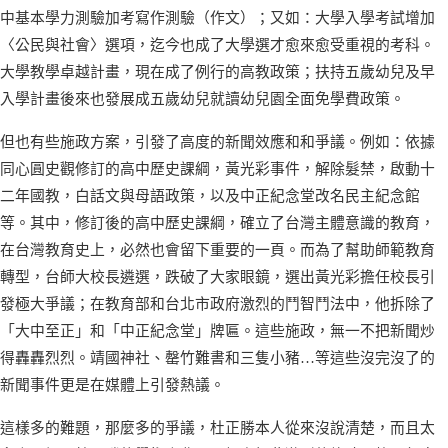
中基本學力測驗加考寫作測驗（作文）；又如：大學入學考試增加
〈公民與社會〉選項，迄今也成了大學選才愈來愈受重視的考科。
大學教學卓越計畫，現在成了例行的高教政策；扶持五歲幼兒及早
入學計畫後來也發展成五歲幼兒就讀幼兒園全面免學費政策。
但也有些施政方案，引發了高度的新聞效應和和爭議。例如：依據
同心圓史觀修訂的高中歷史課綱，黃光彩事件，解除髮禁，啟動十
二年國教，白話文與母語政策，以及中正紀念堂改名民主紀念館
等。其中，修訂後的高中歷史課綱，確立了台灣主體意識的教育，
在台灣教育史上，必然也會留下重要的一頁。而為了幫助師範教育
轉型，台師大校長遴選，跌破了大家眼鏡，選出黃光彩擔任校長引
發極大爭議；在教育部和台北市政府激烈的鬥智鬥法中，他拆除了
「大中至正」和「中正紀念堂」牌匾。這些施政，無一不把新聞炒
得轟轟烈烈。靖國神社、罄竹難書和三隻小豬…等這些沒完沒了的
新聞事件更是在媒體上引發熱議。
這樣多的難題，那麼多的爭議，杜正勝本人從來沒說清楚，而且太