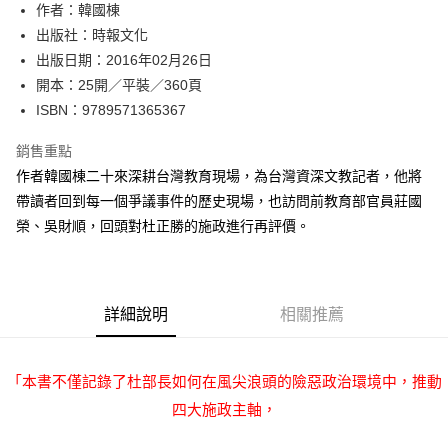
作者：韓國棟
付款後全家取貨
出版社：時報文化
每筆NT$60，滿NT$499(含以上)免運費
出版日期：2016年02月26日
付款後7-11取貨
開本：25開／平裝／360頁
每筆NT$60，滿NT$499(含以上)免運費
ISBN：9789571365367
宅配
銷售重點
每筆NT$100，滿NT$499(含以上)免運費
作者韓國棟二十來深耕台灣教育現場，為台灣資深文教記者，他將
帶讀者回到每一個爭議事件的歷史現場，也訪問前教育部官員莊國
榮、吳財順，回頭對杜正勝的施政進行再評價。
詳細說明
相關推薦
「本書不僅記錄了杜部長如何在風尖浪頭的險惡政治環境中，推動
四大施政主軸，