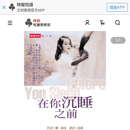
時報悅讀
開啟APP
立刻使用官方APP
0
1
/
1