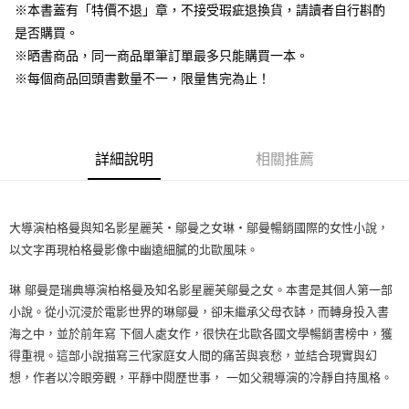
※本書蓋有「特價不退」章，不接受瑕疵退換貨，請讀者自行斟酌
是否購買。
※晒書商品，同一商品單筆訂單最多只能購買一本。
※每個商品回頭書數量不一，限量售完為止！
詳細說明
相關推薦
大導演柏格曼與知名影星麗芙‧鄔曼之女琳‧鄔曼暢銷國際的女性小說，
以文字再現柏格曼影像中幽遠細膩的北歐風味。
琳 鄔曼是瑞典導演柏格曼及知名影星麗芙鄔曼之女。本書是其個人第一部
小說。從小沉浸於電影世界的琳鄔曼，卻未繼承父母衣缽，而轉身投入書
海之中，並於前年寫 下個人處女作，很快在北歐各國文學暢銷書榜中，獲
得重視。這部小說描寫三代家庭女人間的痛苦與哀愁，並結合現實與幻
想，作者以冷眼旁觀，平靜中閱歷世事， 一如父親導演的冷靜自持風格。