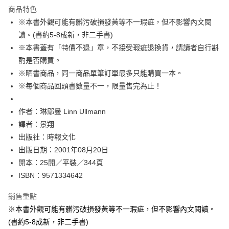
運送方式
商品特色
※本書外觀可能有髒污破損發黃等不一瑕疵，但不影響內文閱
付款後全家取貨
讀。(書約5-8成新，非二手書)
每筆NT$60，滿NT$499(含以上)免運費
※本書蓋有「特價不退」章，不接受瑕疵退換貨，請讀者自行斟
付款後7-11取貨
酌是否購買。
每筆NT$60，滿NT$499(含以上)免運費
※晒書商品，同一商品單筆訂單最多只能購買一本。
※每個商品回頭書數量不一，限量售完為止！
宅配
每筆NT$100，滿NT$499(含以上)免運費
作者：琳鄔曼 Linn Ullmann
譯者：景翔
出版社：時報文化
出版日期：2001年08月20日
開本：25開／平裝／344頁
ISBN：9571334642
銷售重點
※本書外觀可能有髒污破損發黃等不一瑕疵，但不影響內文閱讀。
(書約5-8成新，非二手書)