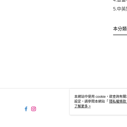
可愛
5.中
本分類
本網站中使用 cookie，欲查詢有關
設定，請參閱本網站「
隱私權條款
使用 cookie。
了解更多 >