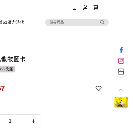
0
報51讀力時代
by動物圖卡
499免運
57