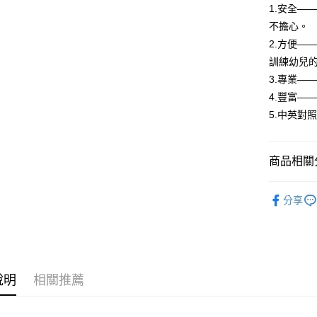
1.安全—
不擔心。
2.方便—
訓練幼兒
3.專業—
4.豐富—
5.中英對
商品相關分
悅讀總部
分享
親子兒童
說明
相關推薦