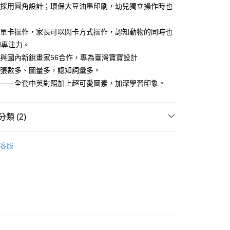
—採用圓角設計；環保大豆油墨印刷，幼兒獨立操作時也
—單卡操作，家長可以閃卡方式操作，認知動物的同時也
的專注力。
—與國內新銳畫家56合作，專為臺灣寶寶設計
—張數多、圖量多，認知詞彙多。
照——全套中英對照加上超可愛圖素，加深學習印象。
類 (2)
｜全站商品
客服
幼幼書