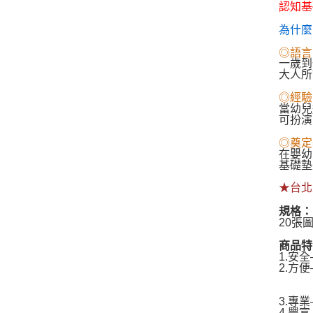
認知基
為什麼
◎語言
一歲到
大人所
◎經驗
當幼兒
可扮演
◎奠定
在嬰幼
基礎墊
★台北
規格：
20張
商品特
1.安
2.方
亦可
——
3.專
4.豐