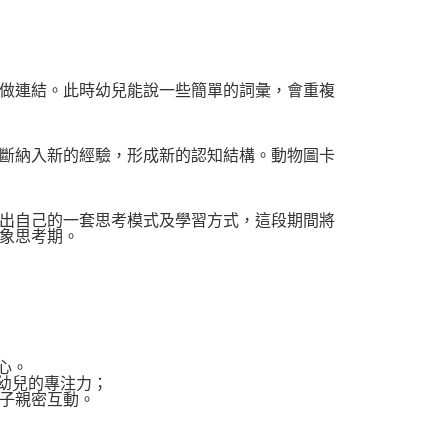
做連結。此時幼兒能說一些簡單的詞彙，會重複
斷納入新的經驗，形成新的認知結構。動物圖卡
出自己的一套思考模式及學習方式，這段期間將
象思考期。
心。
幼兒的專注力；
子親密互動。