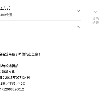
送方式
499免運
清除
紀錄
次付款
徐若萱為孩子準備的出生禮！
小時報編輯部
家取貨
：時報文化
0，滿NT$499(含以上)免運費
：2015年07月24日
1取貨
32開／平裝／40頁
0，滿NT$499(含以上)免運費
4712966620012
：
00，滿NT$499(含以上)免運費