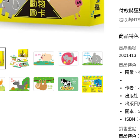
付款與運
超取滿NT$
付款方式
商品特色
信用卡一
商品編號
2001413
ATM付款
商品特色
隋棠、
運送方式
作者：
付款後全
出版社
每筆NT$6
出版日期
付款後7-1
開本：
每筆NT$6
ISBN：
銷售重點
宅配
商品特色
每筆NT$1