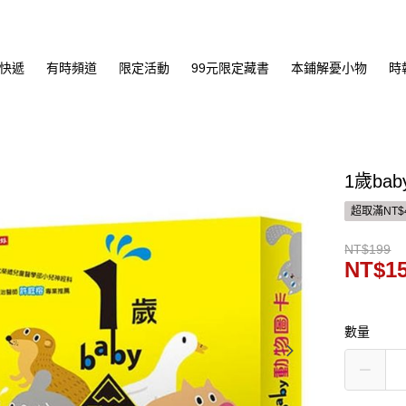
快遞
有時頻道
限定活動
99元限定藏書
本鋪解憂小物
時
1歲ba
超取滿NT$
NT$199
NT$1
數量