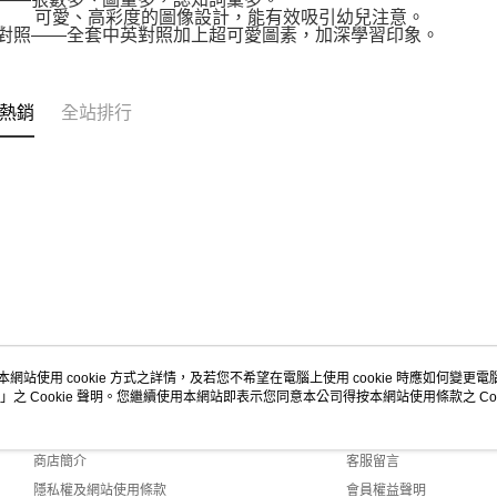
、高彩度的圖像設計，能有效吸引幼兒注意。
英對照——全套中英對照加上超可愛圖素，加深學習印象。
熱銷
全站排行
本網站使用 cookie 方式之詳情，及若您不希望在電腦上使用 cookie 時應如何變更電腦的
」之 Cookie 聲明。您繼續使用本網站即表示您同意本公司得按本網站使用條款之 Coo
關於我們
客服資訊
品牌故事
購物說明
商店簡介
客服留言
隱私權及網站使用條款
會員權益聲明