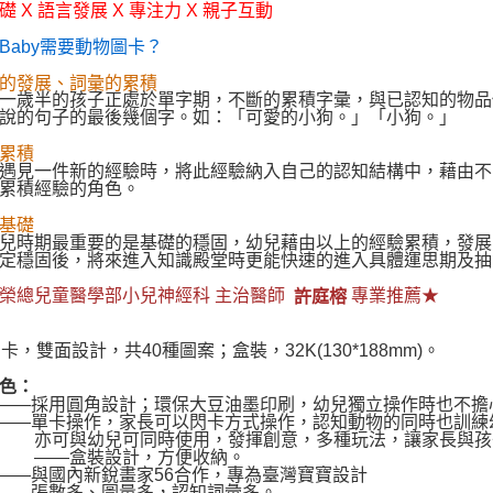
礎 X 語言發展 X 專注力 X 親子互動
Baby需要動物圖卡？
的發展、詞彙的累積
一歲半的孩子正處於單字期，不斷的累積字彙，與已認知的物品
說的句子的最後幾個字。如：「可愛的小狗。」「小狗。」
累積
遇見一件新的經驗時，將此經驗納入自己的認知結構中，藉由不
累積經驗的角色。
基礎
兒時期最重要的是基礎的穩固，幼兒藉由以上的經驗累積，發展
定穩固後，將來進入知識殿堂時更能快速的進入具體運思期及抽
榮總兒童醫學部小兒神經科 主治醫師
專業推薦★
許庭榕
圖卡，雙面設計，共40種圖案；盒裝，32K(130*188mm)。
色：
全——採用圓角設計；環保大豆油墨印刷，幼兒獨立操作時也不擔
便——單卡操作，家長可以閃卡方式操作，認知動物的同時也訓練
與幼兒可同時使用，發揮創意，多種玩法，讓家長與孩
盒裝設計，方便收納。
業——與國內新銳畫家56合作，專為臺灣寶寶設計
富——張數多、圖量多，認知詞彙多。