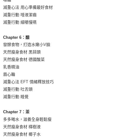
減重心法 用心準備最好食材
減重行動 唾液潔齒
減重行動 細嚼慢嚥
Chapter 6：醋
發酵食物，打造水嫩小V臉
天然瘦身食材 黑蒜頭
天然瘦身食材 德國酸菜
乳香精油
眉心輪
減重心法 EFT 情緒釋放技巧
減重行動 吐舌頭
減重行動 睡覺
Chapter 7：茶
多多喝水，滋養全身輕鬆瘦
天然瘦身食材 樺樹液
天然瘦身食材 椰子水