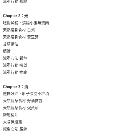
減重行動 綁腿
Chapter 2：米
吃對澱粉，清腸小腹無贅肉
天然瘦身食材 白粥
天然瘦身食材 黃豆芽
艾草精油
臍輪
減重心法 餐墊
減重行動 撐舉
減重行動 推腹
Chapter 3：油
選擇好油，肚子脂肪不堆積
天然瘦身食材 好油抹醬
天然瘦身食材 蛋黃油
羅勒精油
太陽神經叢
減重心法 腰鍊