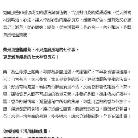
拋開那些阻礙你成長的想法與價值觀，告別對自我的錯誤認知，從天然食
材到精油、心法，讓人怦然心動的瘦身良方，最簡單好做、最有效又心滿
意足！減重，從心開始；變美，從生活著手！身心合一，內外和諧，身體
自然輕盈美麗！
柴米油鹽醬醋茶，不只是廚房裡的七件事，
更是減重瘦身的七大神奇良方！
柴：為生命添上薪柴，亦即為身體加溫，代謝變好，下半身也變得纖瘦。
米：自古有言，大米養氣，尤其是發芽的糙米，更是清腸防便祕的法寶。
油：好油有助減重，若因為怕胖而滴油不沾，反而會影響代謝瘦不下來。
鹽：礦物質是人體不可或缺的微量元素，能養好身體，還能帶來好精神。
醬：香草舒緩情緒，減重過程中所有的焦慮，都能用溫熱的香草茶撫平。
醋：經過發酵的食物，能打造鹼性體質，肌膚緊緻亮白，臉蛋光彩奪目。
茶：水是一切生命的泉源，多多喝水，讓水分滋養細胞，全身充滿能量！
你知道嗎？活用脈輪能量，