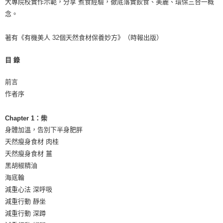
大專院校實作示範，分享 煮食經驗，徹底落實飲食、美麗、環保三合一概
念。
著有《有機美人 32個天然食材保養妙方》（時報出版）
目 錄
前言
作者序
Chapter 1：柴
身體加溫，告別下半身肥胖
天然瘦身食材 肉桂
天然瘦身食材 薑
黑胡椒精油
海底輪
減重心法 深呼吸
減重行動 靜坐
減重行動 深蹲