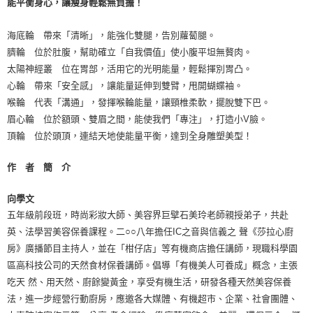
能平衡身心，讓瘦身輕鬆無負擔！
海底輪 帶來「清晰」，能強化雙腿，告別蘿蔔腿。
臍輪 位於肚腹，幫助確立「自我價值」使小腹平坦無贅肉。
太陽神經叢 位在胃部，活用它的光明能量，輕鬆揮別胃凸。
心輪 帶來「安全感」，讓能量延伸到雙臂，甩開蝴蝶袖。
喉輪 代表「溝通」，發揮喉輪能量，讓頸椎柔軟，擺脫雙下巴。
眉心輪 位於額頭、雙眉之間，能使我們「專注」，打造小V臉。
頂輪 位於頭頂，連結天地使能量平衡，達到全身雕塑美型！
作 者 簡 介
向學文
五年級前段班，時尚彩妝大師、美容界巨擘石美玲老師親授弟子，共赴
英、法學習美容保養課程。二○○八年擔任IC之音與信義之 聲《莎拉心廚
房》廣播節目主持人，並在「柑仔店」等有機商店擔任講師，現職科學園
區高科技公司的天然食材保養講師。倡導「有機美人可養成」概念，主張
吃天 然、用天然、廚餘變黃金，享受有機生活，研發各種天然美容保養
法，進一步經營行動廚房，應邀各大媒體、有機超市、企業、社會團體、