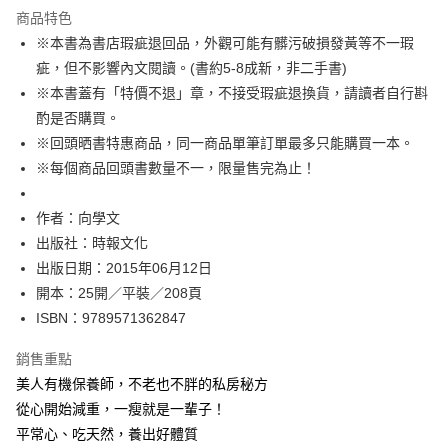
運送方式
商品特色
※本書為書店瑕疵退回品，外觀可能有髒污破損發黃等不一瑕
付款後全家取貨
疵，但不影響內文閱讀。(書約5-8成新，非二手書)
每筆NT$60，滿NT$499(含以上)免運費
※本書蓋有「特價不退」章，不接受瑕疵退換貨，請讀者自行斟
付款後7-11取貨
酌是否購買。
每筆NT$60，滿NT$499(含以上)免運費
※回頭晒書特惠商品，同一商品單筆訂單最多只能購買一本。
※每個商品回頭書數量不一，限量售完為止！
宅配
每筆NT$100，滿NT$499(含以上)免運費
作者：向學文
出版社：時報文化
出版日期：2015年06月12日
開本：25開／平裝／208頁
ISBN：9789571362847
銷售重點
美人有機保養師，不老也不胖的私房秘方
從心開始減重，一瘦就是一輩子！
平常心、吃天然，養出好體質