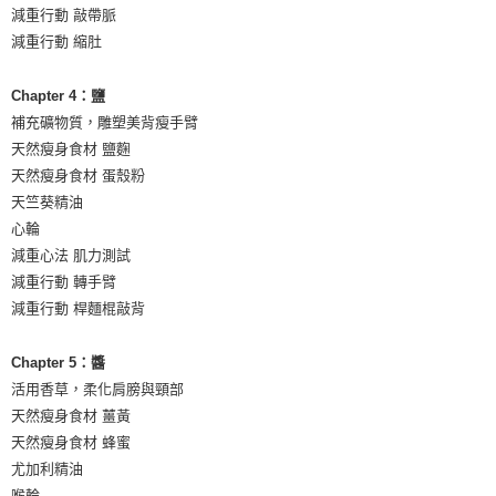
減重行動 敲帶脈
減重行動 縮肚
Chapter 4：鹽
補充礦物質，雕塑美背瘦手臂
天然瘦身食材 鹽麴
天然瘦身食材 蛋殼粉
天竺葵精油
心輪
減重心法 肌力測試
減重行動 轉手臂
減重行動 桿麵棍敲背
Chapter 5：醬
活用香草，柔化肩膀與頸部
天然瘦身食材 薑黃
天然瘦身食材 蜂蜜
尤加利精油
喉輪