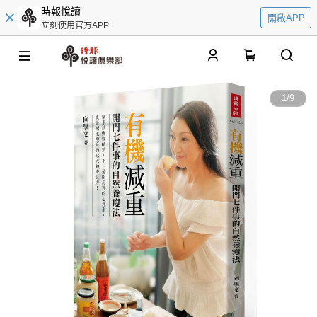
時報悅讀
開啟APP
立刻使用官方APP
0
1
/
9