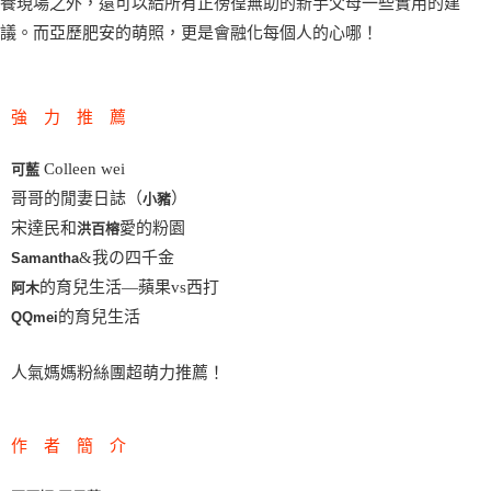
養現場之外，還可以給所有正徬徨無助的新手父母一些實用的建
議。而亞歷肥安的萌照，更是會融化每個人的心哪！
強 力 推 薦
Colleen wei
可藍
哥哥的閒妻日誌（
）
小豬
宋達民和
愛的粉園
洪百榕
&我の四千金
Samantha
的育兒生活—蘋果vs西打
阿木
的育兒生活
QQmei
人氣媽媽粉絲團超萌力推薦！
作 者 簡 介