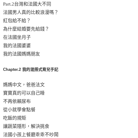
Part.2台灣和法國大不同
法國男人真的比較浪漫嗎？
紅包給不給？
為什麼結婚要先給錢？
在法國坐月子
我的法國婆婆
我的法國媽媽朋友
Chapter.2 我的混搭式育兒手記
媽媽中文，爸爸法文
寶寶真的可以自己睡
不再依賴尿布
從小就學會點餐
吃飯的規矩
讓蔬菜隱形，解決挑食
法國小孩上餐廳乖乖不吵鬧