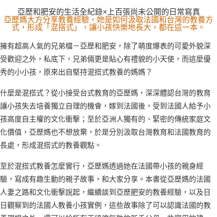
亞歷和肥安的生活全紀錄×上百張尚未公開的日常寫真
亞歷媽大方分享教養經驗，她是如何汲取法國和台灣的教養方
式，形成「混搭式」，讓小孩快樂地長大，都在這一本。
擁有超高人氣的兄弟檔－亞歷和肥安，除了萌度爆表的可愛外貌深
受歡迎之外，私底下，兄弟倆更是貼心有禮貌的小天使，而這麼優
秀的小小孩，原來出自堅持混搭式教養的媽媽？
什麼是混搭式？從小接受台式教育的亞歷媽，深深體認台灣的教育
讓小孩失去培養獨立自理的機會，嫁到法國後，受到法國人給予小
孩高度自主權的文化衝擊；至於亞洲人獨有的、緊密的傳統家庭文
化價值，亞歷媽也不想放棄，於是分別汲取台灣教育和法國教育的
長處，形成混搭式的教養觀點。
至於混搭式教養怎麼實行，亞歷媽透過她在法國帶小孩的親身經
驗，寫成有趣生動的親子故事，和大家分享。本書從亞歷媽的法國
人妻之路和文化衝擊說起，繼續談到亞歷肥安的教養經驗，以及日
日觀察到的法國人教養小孩實例，這些故事除了可以認識法國的教