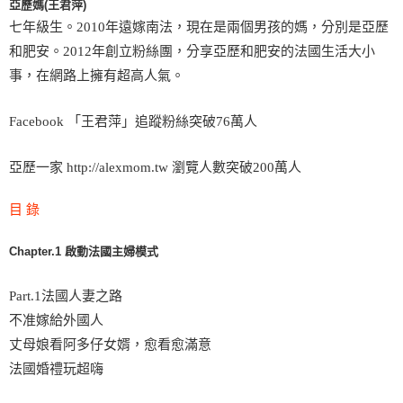
亞歷媽(王君萍)
七年級生。2010年遠嫁南法，現在是兩個男孩的媽，分別是亞歷
和肥安。2012年創立粉絲團，分享亞歷和肥安的法國生活大小
事，在網路上擁有超高人氣。
Facebook 「王君萍」
追蹤粉絲突破76萬人
亞歷一家
http://alexmom.tw
瀏覽人數突破200萬人
目 錄
Chapter.1 啟動法國主婦模式
Part.1法國人妻之路
不准嫁給外國人
丈母娘看阿多仔女婿，愈看愈滿意
法國婚禮玩超嗨