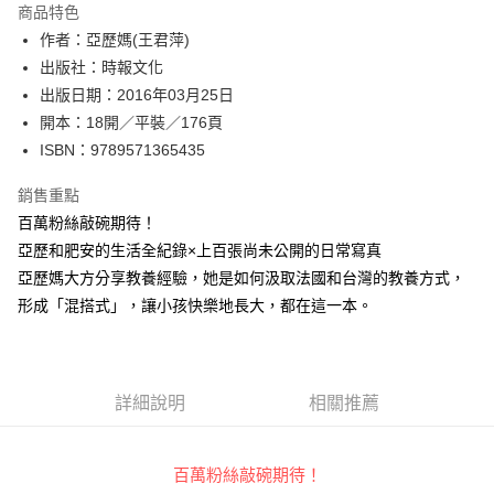
運送方式
商品特色
作者：亞歷媽(王君萍)
付款後全家取貨
出版社：時報文化
每筆NT$60，滿NT$499(含以上)免運費
出版日期：2016年03月25日
付款後7-11取貨
開本：18開／平裝／176頁
每筆NT$60，滿NT$499(含以上)免運費
ISBN：9789571365435
宅配
銷售重點
每筆NT$100，滿NT$499(含以上)免運費
百萬粉絲敲碗期待！
亞歷和肥安的生活全紀錄×上百張尚未公開的日常寫真
亞歷媽大方分享教養經驗，她是如何汲取法國和台灣的教養方式，
形成「混搭式」，讓小孩快樂地長大，都在這一本。
詳細說明
相關推薦
百萬粉絲敲碗期待！