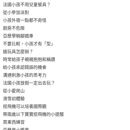
法國小孩不用兒童餐具？
從小參加派對
小孩外宿一點都不奇怪
廚房不危險
亞歷學騎腳踏車
不要比較，小孩才有「型」
搶玩具怎麼辦？
時常給孩子親親抱抱和稱讚
給小孩承認錯誤的機會
溝通刺激小孩的思考力
法國小孩放假一定出去玩？
從小愛爬山
滑雪初體驗
搭飛機可以培養國際觀
帶兩歲以下寶寶搭飛機的小提醒
買東西練習
亞歷是小暖男