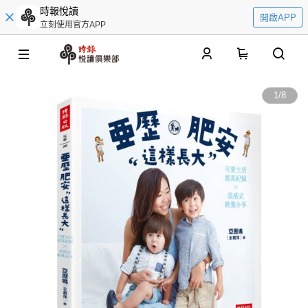
時報悅讀
開啟APP
立刻使用官方APP
0
1
/
8