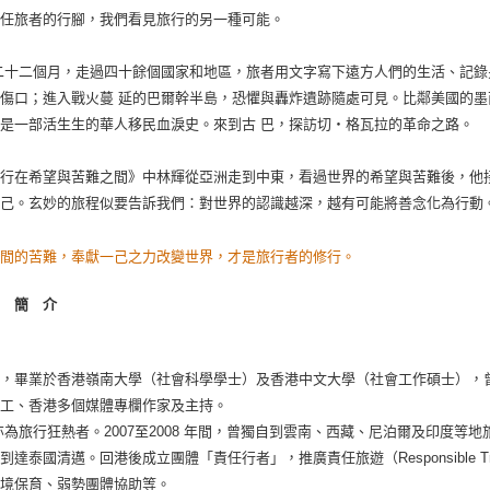
責任旅者的行腳，我們看見旅行的另一種可能。
二十二個月，走過四十餘個國家和地區，旅者用文字寫下遠方人們的生活、記
傷口；進入戰火蔓 延的巴爾幹半島，恐懼與轟炸遺跡隨處可見。比鄰美國的
是一部活生生的華人移民血淚史。來到古 巴，探訪切‧格瓦拉的革命之路。
旅行在希望與苦難之間》中林輝從亞洲走到中東，看過世界的希望與苦難後，他
自己。玄妙的旅程似要告訴我們：對世界的認識越深，越有可能將善念化為行動
世間的苦難，奉獻一己之力改變世界，才是旅行者的修行。
者 簡 介
人，畢業於香港嶺南大學（社會科學學士）及香港中文大學（社會工作碩士），
社工、香港多個媒體專欄作家及主持。
亦為旅行狂熱者。2007至2008 年間，曾獨自到雲南、西藏、尼泊爾及印度等地
到達泰國清邁。回港後成立團體「責任行者」，推廣責任旅遊（Responsible T
環境保育、弱勢團體協助等。