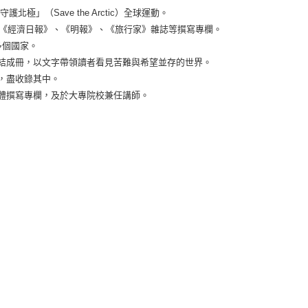
北極」（Save the Arctic）全球運動。
體如《經濟日報》、《明報》、《旅行家》雜誌等撰寫專欄。
多個國家。
集結成冊，以文字帶領讀者看見苦難與希望並存的世界。
，盡收錄其中。
媒體撰寫專欄，及於大專院校兼任講師。