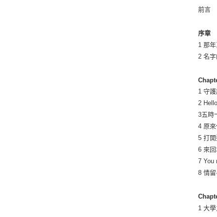
前言
序章
1 那
2 名
Chap
1 守
2 He
3五時
4 原
5 打
6 來
7 You 
8 情
Chap
1 大