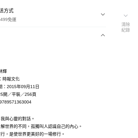
送方式
499免運
清除
紀錄
次付款
林輝
：時報文化
：2015年09月11日
家取貨
5開／平裝／256頁
0，滿NT$499(含以上)免運費
9789571363004
1取貨
0，滿NT$499(含以上)免運費
自我與心靈的對話。
了解世界的不同，孤獨叫人認識自己的內心。
旅行，是使世界更美好的一場修行。
00，滿NT$499(含以上)免運費