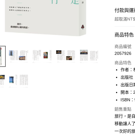
付款與運
超取滿NT$
付款方式
商品特色
信用卡一
商品編號
2057926
ATM付款
商品特色
作者：
運送方式
出版社
出版日期
付款後全
開本：2
每筆NT$6
ISBN：
付款後7-1
銷售重點
每筆NT$6
旅行，是
移動讓人
宅配
一次好的
每筆NT$1