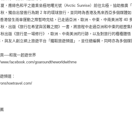
2年夏，應綠色和平之邀乘坐極地曙光號（Arctic Sunrise）前往北極，協助推廣「守護
2年秋，獨自出發進行為期 2 年的環球旅行，並同時為香港及馬來西亞多個媒
香港發生雨傘運動之際暫時完結，已走過亞洲、歐洲、中東、中南美洲等 40 
4年秋，出版《旅行在希望與苦難之間》一書，將旅程中走過亞洲和中東的經歷
5年秋出版《旅行是一場修行》，歐洲、中南美洲的行跡，以及對旅行的種種體悟
5年，與友人創立網上旅遊平台「鐵鞋旅遊頻道」，並任總編輯，同時亦為多個
頁──和我一起遊世界
//www.facebook.com/goaroundtheworldwithme
旅遊頻道：
/ironshoetravel.com/
推薦
序