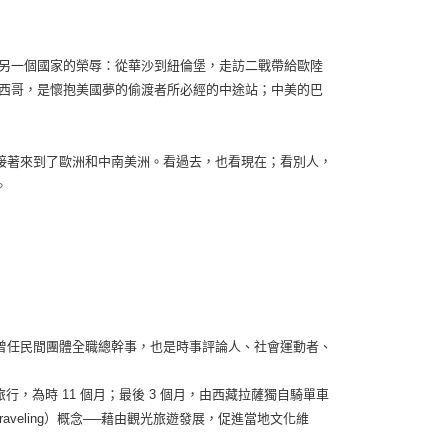
錄另一個國家的榮辱：從華沙到紐倫堡，走訪二戰帶給歐陸
墨西哥，是懷抱美國夢的偷渡者所必經的中途站；中美的巴
接著來到了歐洲和中南美洲。看過去，也看現在；看別人，
。
曾任民間團體全職總幹事，也是時事評論人、社會運動者、
旅行，為時 11 個月；最後 3 個月，由西藏拉薩獨自騎單車
raveling）概念──藉由觀光旅遊發展，促進當地文化維