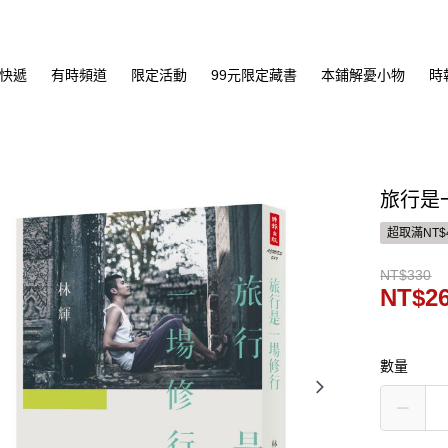
快遞
有時頻道
限定活動
99元限定藏書
本鋪解憂小物
時
旅行是
超取滿NT$
NT$330
NT$2
數量