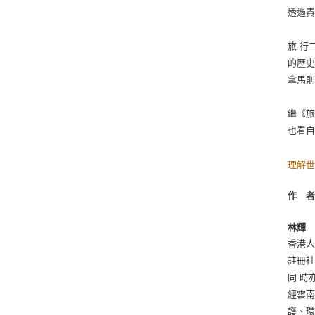
透過
旅 行
的歷史
拿馬則
繼《
也看
理解
作 
林輝
香港
註冊
同 時
經雲南
護、