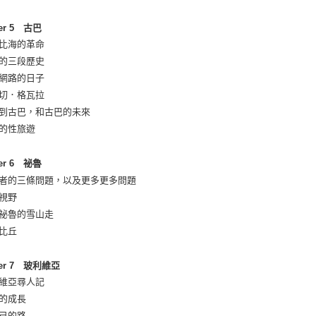
ter 5 古巴
勒比海的革命
巴的三段歷史
有網路的日子
上切．格瓦拉
遊到古巴，和古巴的未來
巴的性旅遊
ter 6 祕魯
行者的三條問題，以及更多更多問題
際視野
著祕魯的雪山走
丘比丘
ter 7 玻利維亞
利維亞尋人記
們的成長
自己的路