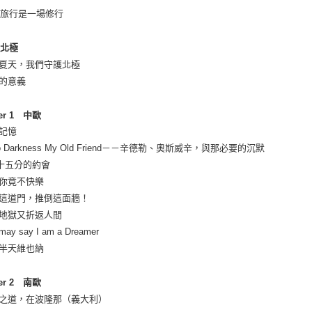
 旅行是一場修行
 北極
年夏天，我們守護北極
字的意義
ter 1 中歐
護記憶
llo Darkness My Old Friend－－辛德勒、奧斯威辛，與那必要的沉默
十五分的約會
來你竟不快樂
開這道門，推倒這面牆！
回地獄又折返人間
may say I am a Dreamer
留半天維也納
ter 2 南歐
學之道，在波隆那（義大利）