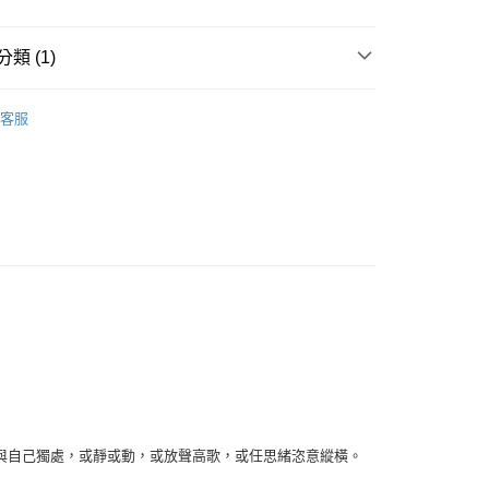
類 (1)
｜全站商品
客服
與自己獨處，或靜或動，或放聲高歌，或任思緒恣意縱橫。