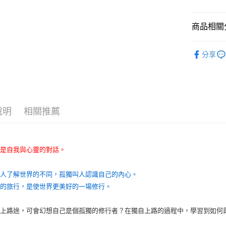
商品相關分
悅讀總部
分享
說明
相關推薦
，是自我與心靈的對話。
讓人了解世界的不同，孤獨叫人認識自己的內心。
好的旅行，是使世界更美好的一場修行。
踏上路途，可會幻想自己是個孤獨的修行者？在獨自上路的過程中，學習到如何