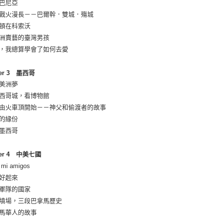
爾巴尼亞
有戰火漫長－－巴爾幹．雙城．殤城
林頓在科索沃
歐洲賣藝的臺灣男孩
來，我總算學會了如何去愛
ter 3 墨西哥
丁美洲夢
墨西哥城，看博物館
切由火車頂開始－－神父和偷渡者的故事
上的緣份
在墨西哥
ter 4 中美七國
 mi amigos
會好起來
有軍隊的國家
個墳場，三段巴拿馬歷史
拿馬華人的故事