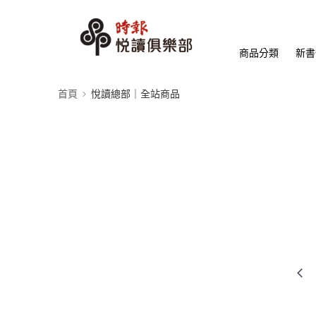
商品分類
新書
首頁
悅讀總部｜全站商品