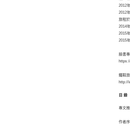
201
201
旅程於
201
201
201
臉書專
https:
鐵鞋
http:/
目 錄
專文
作者