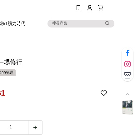
0
報51讀力時代
一場修行
499免運
61