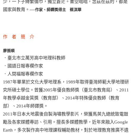
少，一下子縛繫儒巾，獨立蒼茫。書空咄咄，念茲在茲的，都是
國家與教育。
──作家、師鐸獎得主 蔡淇華
作 者 簡 介
廖振順
．臺北市立萬芳高中地理科教師
．國語日報專欄作家
．人間福報專欄作家
1987年畢業於文化大學地理系，1989年取得臺灣師範大學地理研
究所碩士學位。曾獲2005年優良教師獎（臺北市教育局）、2011
年教學卓越金質獎（教育部）、2014年特殊優良教師（教育
部）、2014年師鐸獎。
2011年日本大地震後自製海嘯教學影片，榮獲馬英九總統致電鼓
勵及各家媒體專訪、引用。擅長多媒體教學，近年來融入Google
Earth，多次製作高中地理課程輔助教材，對於地理教育推廣不遺