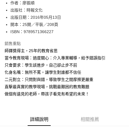
作者：廖振順
付款後全家取貨
出版社：時報文化
每筆NT$60，滿NT$499(含以上)免運費
出版日期：2016年05月13日
付款後7-11取貨
開本：25開／平裝／208頁
每筆NT$60，滿NT$499(含以上)免運費
ISBN：9789571366227
宅配
銷售重點
每筆NT$100，滿NT$499(含以上)免運費
師鐸獎得主，25年的教育省思
當今教育現場：過度關心：介入專業輔導，給予錯誤指引
只會要求：學生該進步，自己卻止步不前
化身名嘴：無所不罵，讓學生對誰都不信任
二元對立：只問對與錯，導致學生之間摩擦更嚴重
直擊最真實的教學現場，挑戰最艱困的教育難題
做個有遠見的老師，帶孩子看見有希望的未來！
詳細說明
相關推薦