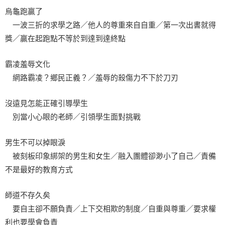
烏龜跑贏了
一波三折的求學之路／他人的尊重來自自重／第一次出書就得
獎／贏在起跑點不等於到達到達終點
霸凌羞辱文化
網路霸凌？鄉民正義？／羞辱的殺傷力不下於刀刃
沒遠見怎能正確引導學生
別當小心眼的老師／引領學生面對挑戰
男生不可以掉眼淚
被刻板印象綁架的男生和女生／融入團體卻渺小了自己／責備
不是最好的教育方式
師道不存久矣
要自主卻不願負責／上下交相欺的制度／自重與尊重／要求權
利也要學會負責