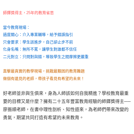
師鐸獎得主，25年的教育省思
當今教育現場：
過度關心：介入專業輔導，給予錯誤指引
只會要求：學生該進步，自己卻止步不前
化身名嘴：無所不罵，讓學生對誰都不信任
二元對立：只問對與錯，導致學生之間摩擦更嚴重
直擊最真實的教學現場，挑戰最艱困的教育難題
做個有遠見的老師，帶孩子看見有希望的未來！
好老師並非與生俱來，身為人師該如何自我精進？學校教育最重
要的目標又是什麼？擁有二十五年豐富教育經驗的師鐸獎得主──
廖振順老師，在書中理性剖析、知性道來，為老師們帶來改變的
勇氣，期望共同打造有希望的未來教育。