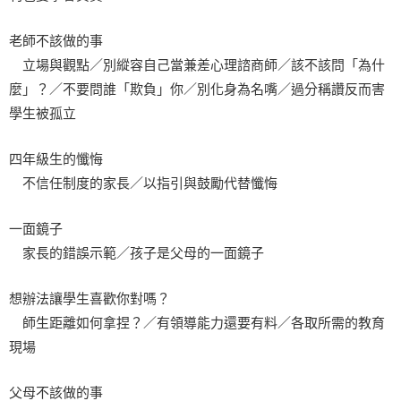
老師不該做的事
立場與觀點／別縱容自己當兼差心理諮商師／該不該問「為什
麼」？／不要問誰「欺負」你／別化身為名嘴／過分稱讚反而害
學生被孤立
四年級生的懺悔
不信任制度的家長／以指引與鼓勵代替懺悔
一面鏡子
家長的錯誤示範／孩子是父母的一面鏡子
想辦法讓學生喜歡你對嗎？
師生距離如何拿捏？／有領導能力還要有料／各取所需的教育
現場
父母不該做的事