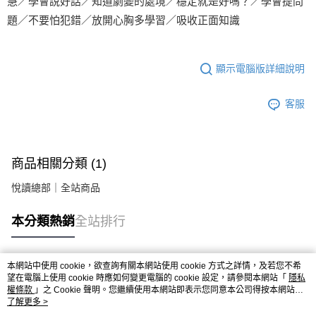
慧／學會說好話／知道劇變的處境／穩定就是好嗎？／學會提問
題／不要怕犯錯／放開心胸多學習／吸收正面知識
顯示電腦版詳細說明
客服
商品相關分類 (1)
悅讀總部｜全站商品
本分類熱銷
全站排行
本網站中使用 cookie，欲查詢有關本網站使用 cookie 方式之詳情，及若您不希
熱門標籤
望在電腦上使用 cookie 時應如何變更電腦的 cookie 設定，請參閱本網站「
隱私
權條款
」之 Cookie 聲明。您繼續使用本網站即表示您同意本公司得按本網站使
用條款之 Cookie 聲明使用 cookie。
了解更多 >