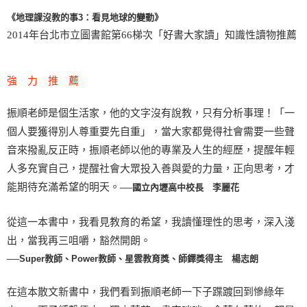
《地理課沒教的事3：看見地球的變動》
2014年台北市立圖書館第66梯次「好書大家讀」知識性讀物推薦
強 力 推 薦
振順老師是個生活家，他的文字沒有說教，只有分析事理！「一
個人要獲得別人尊重要先自重」，當大家都覺得社會需要一些聲
音來撥亂反正時，振順老師以他的專業及人生的經歷，提醒年輕
人多充實自己，提醒社會大眾投入善與愛的力量，正向思考，才
能期待充滿希望的明天。
──國立內壢高中校長 李麗花
從這一本書中，我看見教育的希望，我讀懂理性的思考，深入淺
出，當我再三咀嚼，豁然開朗。
──Super教師、Power教師、星雲教育獎、師鐸獎得主 楊志朗
在這本散文新書中，我們看到振順老師一下子蹀踱回到慘綠年