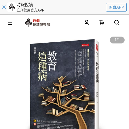
時報悅讀
開啟APP
立刻使用官方APP
0
1
/
1