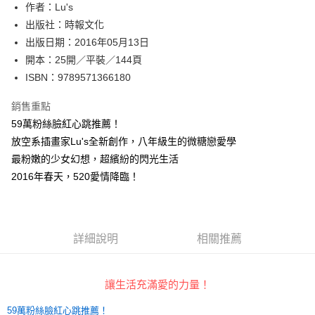
作者：Lu's
付款後全家取貨
出版社：時報文化
每筆NT$60，滿NT$499(含以上)免運費
出版日期：2016年05月13日
付款後7-11取貨
開本：25開／平裝／144頁
每筆NT$60，滿NT$499(含以上)免運費
ISBN：9789571366180
宅配
銷售重點
每筆NT$100，滿NT$499(含以上)免運費
59萬粉絲臉紅心跳推薦！
放空系插畫家Lu's全新創作，八年級生的微糖戀愛學
最粉嫩的少女幻想，超繽紛的閃光生活
2016年春天，520愛情降臨！
詳細說明
相關推薦
讓生活充滿愛的力量！
59萬粉絲臉紅心跳推薦！