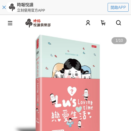
時報悅讀
開啟APP
立刻使用官方APP
0
1
/
10