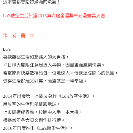
這本書都會給妳滿滿的氧氣！
Lu's放空生活》獲2015第六屆金漫獎單元漫畫獎入圍
作 者 簡 介
Lu's
喜歡觀察生活幻想路人的大男孩，
平日睜大雙眼注意周遭人事物，因畫畫而感到快樂。
希望能將快樂散播給每一位地球人，傳遞溫暖開心的氛圍，
覺得生活好玩又好笑，簡單就是一種幸福。
2014年出版第一本圖文著作《Lu's放空生活》，
用放空的生活哲學征服地球，
上市即造成轟動，校園中人手一本大推，
橫掃當年各大圖文創作排行榜。
2016年再度推出《Lu's戀愛生活》，