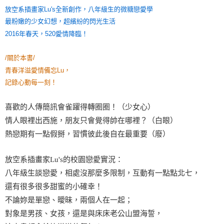
放空系插畫家Lu's全新創作，八年級生的微糖戀愛學
最粉嫩的少女幻想，超繽紛的閃光生活
2016年春天，520愛情降臨！
/關於本書/
青春洋溢愛情備忘Lu，
記錄心動每一刻！
喜歡的人傳簡訊會雀躍得轉圈圈！（少女心）
情人眼裡出西施，朋友只會覺得帥在哪裡？（白眼）
熱戀期有一點假掰，習慣彼此後自在最重要（廢）
放空系插畫家Lu's的校園戀愛實況：
八年級生談戀愛，相處沒那麼多限制，互動有一點點北七，
還有很多很多甜蜜的小確幸！
不論妳是單戀、曖昧，兩個人在一起；
對象是男孩、女孩，還是與床床老公山盟海誓，