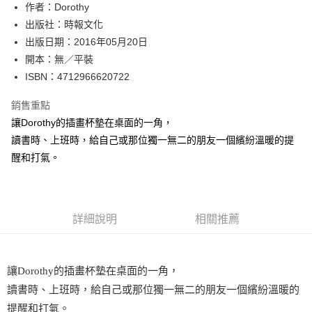
作者：Dorothy
付款後全家取貨
出版社：時報文化
每筆NT$60，滿NT$499(含以上)免運費
出版日期：2016年05月20日
付款後7-11取貨
開本：無／平裝
每筆NT$60，滿NT$499(含以上)免運費
ISBN：4712966620722
宅配
銷售重點
每筆NT$100，滿NT$499(含以上)免運費
讓Dorothy的插畫杯墊在桌面的一角，
讀書時、上班時，給自己或那位獨一無二的朋友一個繽紛溫暖的提
醒和打氣。
詳細說明
相關推薦
讓Dorothy的插畫杯墊在桌面的一角，
讀書時、上班時，給自己或那位獨一無二的朋友一個繽紛溫暖的
提醒和打氣。