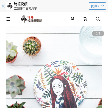
時報悅讀
開啟APP
立刻使用官方APP
0
1
/
1