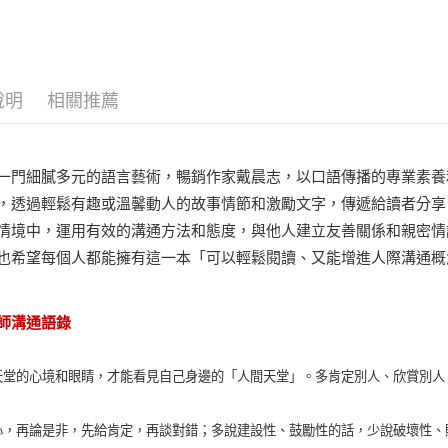
說明
相關推薦
一門細膩多元的語言藝術，暢銷作家戴晨志，以口語傳播的專業素養
，透過輕鬆有趣或溫馨動人的故事情節和激勵文字，傳遞給讀者分享
情境中，運用有效的溝通方法和態度，與他人建立友善關係和親密情
也希望每個人都能擁有這一本「可以輕鬆閱讀、又能增進人際溝通概
師溝通語錄
天堂的心境和眼睛，才能看見自己身邊的「人間天堂」。多肯定別人、欣賞別人
！
心，再論是非，先給肯定，再談對錯；多說建設性、鼓勵性的話，少說破壞性、