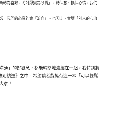
棄轉為喜歡，將討厭變為欣賞」，轉個念、換個心情，我們
話，我們的心真的會「流血」。也因此，會讓「別人的心流
溝通」的好觀念，都能精簡地濃縮在一起，我特別將
金法則精選》之中。希望讀者能擁有這一本「可以輕鬆
謝大家！