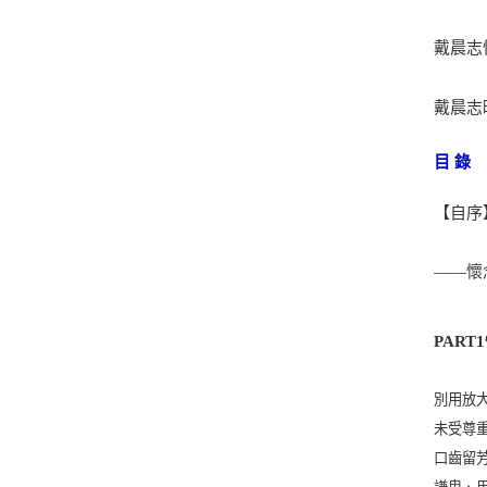
戴晨志
戴晨志
目 錄
【自序
——懷
PAR
別用放大
未受尊重
口齒留芳