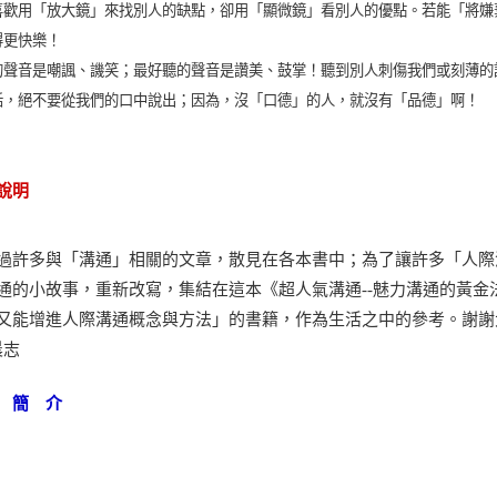
喜歡用「放大鏡」來找別人的缺點，卻用「顯微鏡」看別人的優點。若能「將嫌
得更快樂！
的聲音是嘲諷、譏笑；最好聽的聲音是讚美、鼓掌！聽到別人刺傷我們或刻薄的
話，絕不要從我們的口中說出；因為，沒「口德」的人，就沒有「品德」啊！
說明
過許多與「溝通」相關的文章，散見在各本書中；為了讓許多「人際
通的小故事，重新改寫，集結在這本《超人氣溝通--魅力溝通的黃
又能增進人際溝通概念與方法」的書籍，作為生活之中的參考。謝
晨志
 簡 介