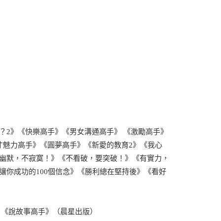
？2》《快樂高手》《男女溝通高手》 《激勵高手》
才魅力高手》《圓夢高手》《新愛的教育2》《我心
幽默，不寂寞！》《不看破，要突破！》《有實力，
讓你成功的100個信念》《勝利總在堅持後》《看好
）《說故事高手》（晨星出版）