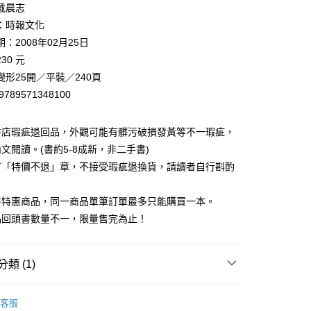
戴晨志
：時報文化
00，滿NT$499(含以上)免運費
：2008年02月25日
30 元
變形25開／平裝／240頁
9789571348100
書店瑕疵退回品，外觀可能有髒污破損發黃等不一瑕疵，
文閱讀。(書約5-8成新，非二手書)
有「特價不退」章，不接受瑕疵退換貨，請讀者自行斟酌
。
書特惠商品，同一商品單筆訂單最多只能購買一本。
品回頭書數量不一，限量售完為止！
類 (1)
藏書
客服