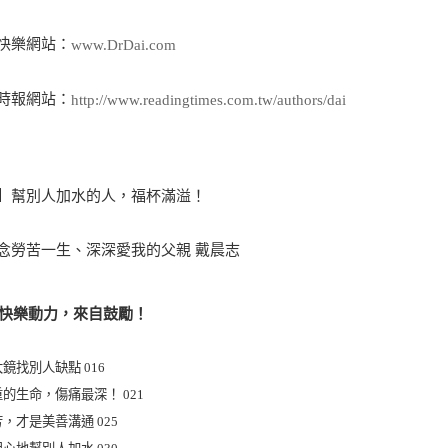
快樂網站：
www.DrDai.com
時報網站：
http://www.readingtimes.com.tw/authors/dai
】幫別人加水的人，福杯滿溢！
念勞苦一生、深深愛我的父親 戴晨志
T1快樂動力，來自鼓勵！
鏡找別人缺點 016
的生命，傷痛最深！ 021
，才是美善溝通 025