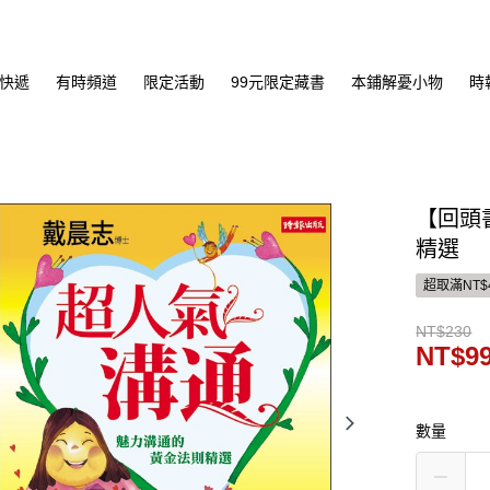
快遞
有時頻道
限定活動
99元限定藏書
本鋪解憂小物
時
【回頭
精選
超取滿NT$
NT$230
NT$9
數量