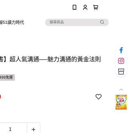
0
報51讀力時代
書】超人氣溝通──魅力溝通的黃金法則
499免運
9