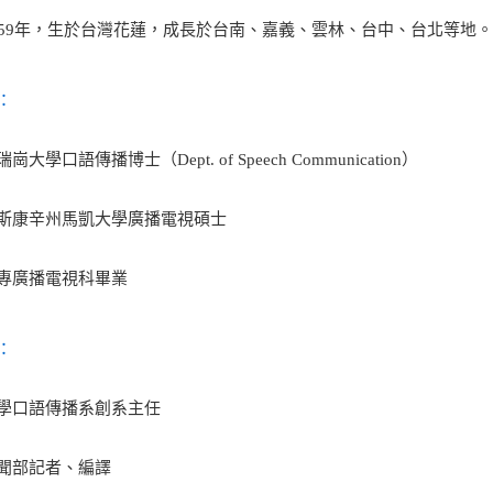
959年，生於台灣花蓮，成長於台南、嘉義、雲林、台中、台北等地
：
崗大學口語傳播博士（Dept. of Speech Communication）
斯康辛州馬凱大學廣播電視碩士
專廣播電視科畢業
：
學口語傳播系創系主任
聞部記者、編譯