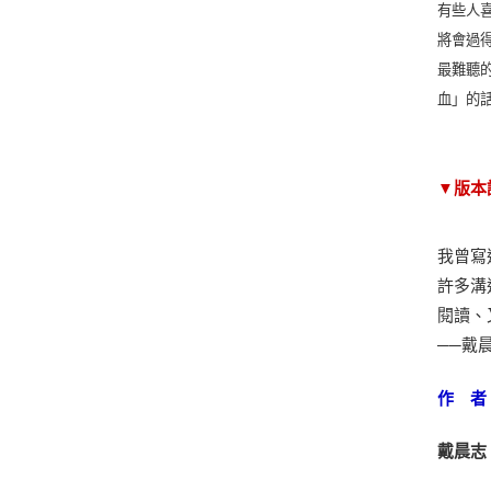
有些人
將會過
最難聽
血」的
▼版本
我曾寫
許多溝
閱讀、
──戴
作 者
戴晨志