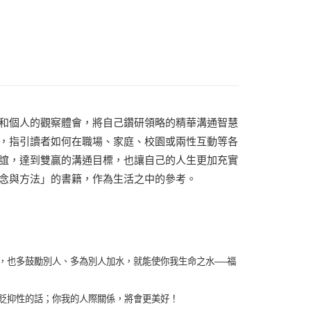
和個人的觀察體會，將自己鑽研領略的精華溝通智慧
，指引讀者如何在職場、家庭、校園或兩性互動等各
誼，達到雙贏的溝通目標，也讓自己的人生更加充實
念與方法」的書籍，作為生活之中的參考。
，也多鼓勵別人、多為別人加水，就能使你我生命之水──福
貶抑性的話；你我的人際關係，將會更美好！