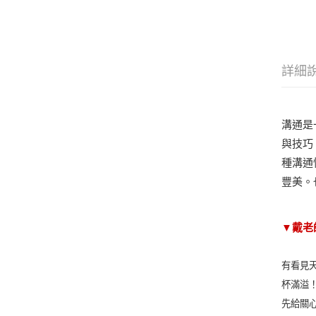
詳細
溝通是
與技巧
種溝通
豐美。
▼戴老
有看見
杯滿溢
先給關