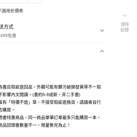
不適用折價券
清除
送方式
紀錄
499免運
次付款
為書店瑕疵退回品，外觀可能有髒污破損發黃等不一瑕
不影響內文閱讀。(書約5-8成新，非二手書)
蓋有「特價不退」章，不接受瑕疵退換貨，請讀者自行
家取貨
否購買。
0，滿NT$499(含以上)免運費
晒書特惠商品，同一商品單筆訂單最多只能購買一本。
1取貨
商品回頭書數量不一，限量售完為止！
0，滿NT$499(含以上)免運費