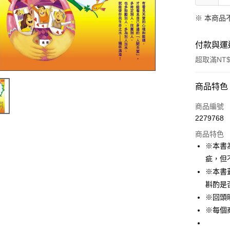
※ 本商品
付款與運
超取滿NT$
付款方式
商品特色
信用卡一
商品編號
2279768
ATM付款
商品特色
※本書
運送方式
疵，但
※本書
付款後全
斟酌是
每筆NT$6
※回頭
付款後7-1
※每個
每筆NT$6