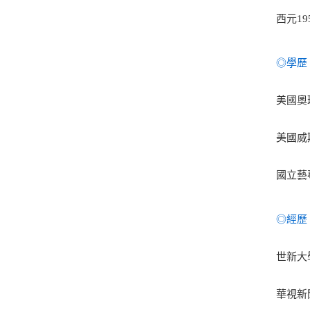
西元1
◎學歷
美國奧瑞
美國威
國立藝
◎經歷
世新大
華視新