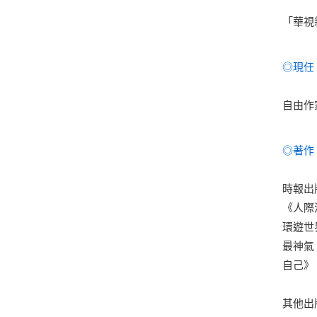
「華視
◎現任
自由作
◎著作
時報出
《人際
環遊世
最神氣
自己》
其他出