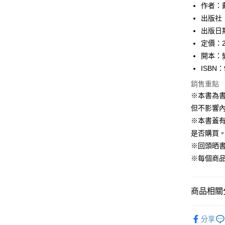
作者：
宅配
出版社
每筆NT$1
出版日期
定價：2
開本：
ISBN：
銷售重點
※本書為
但不影響內
※本書蓋
是否購買
※回頭晒
※每個商
商品相關分
99元限定
分享