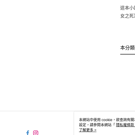
這本小
女之死
本分類
本網站中使用 cookie，欲查詢有關
設定，請參閱本網站「
隱私權條款
使用 cookie。
了解更多 >