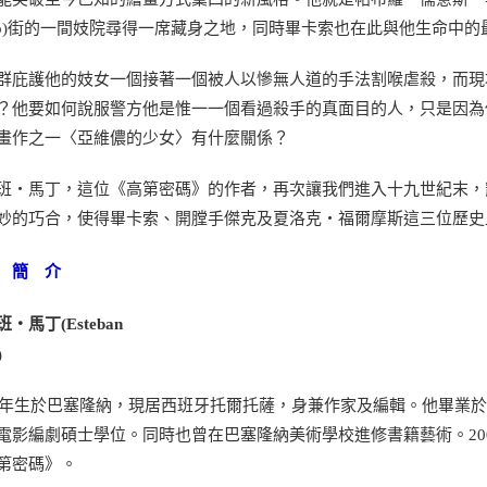
inyo)街的一間妓院尋得一席藏身之地，同時畢卡索也在此與他生命中
群庇護他的妓女一個接著一個被人以慘無人道的手法割喉虐殺，而現
？他要如何說服警方他是惟一一個看過殺手的真面目的人，只是因為
畫作之一〈亞維儂的少女〉有什麼關係？
班‧馬丁，這位《高第密碼》的作者，再次讓我們進入十九世紀末，
妙的巧合，使得畢卡索、開膛手傑克及夏洛克‧福爾摩斯這三位歷史
 簡 介
‧馬丁(Esteban
)
56年生於巴塞隆納，現居西班牙托爾托薩，身兼作家及編輯。他畢業
電影編劇碩士學位。同時也曾在巴塞隆納美術學校進修書籍藝術。20
第密碼》。