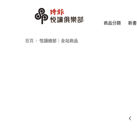
商品分類
新書
首頁
悅讀總部｜全站商品