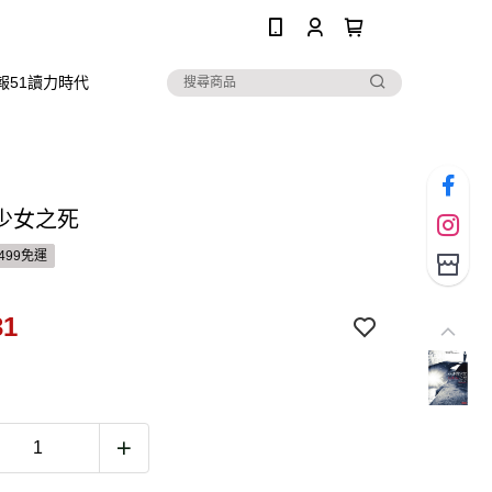
0
報51讀力時代
少女之死
499免運
31