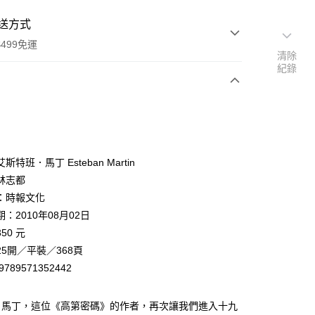
送方式
499免運
清除
紀錄
次付款
斯特班．馬丁 Esteban Martin
林志都
：時報文化
家取貨
：2010年08月02日
0，滿NT$499(含以上)免運費
50 元
1取貨
5開／平裝／368頁
0，滿NT$499(含以上)免運費
9789571352442
‧馬丁，這位《高第密碼》的作者，再次讓我們進入十九
00，滿NT$499(含以上)免運費