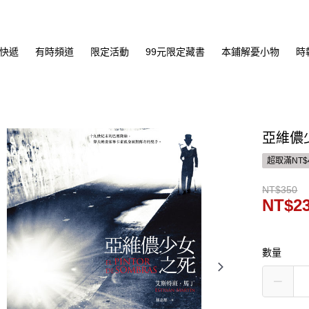
快遞
有時頻道
限定活動
99元限定藏書
本鋪解憂小物
時
亞維儂
超取滿NT$
NT$350
NT$2
數量