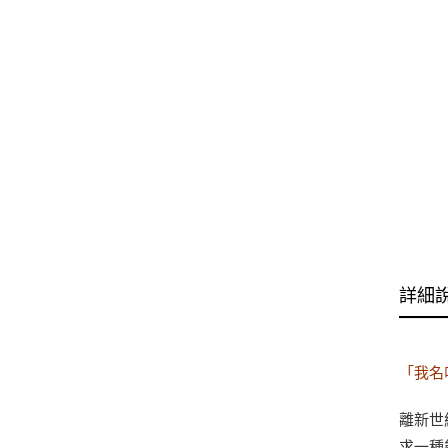
詳細
「我名
離新世
求一種