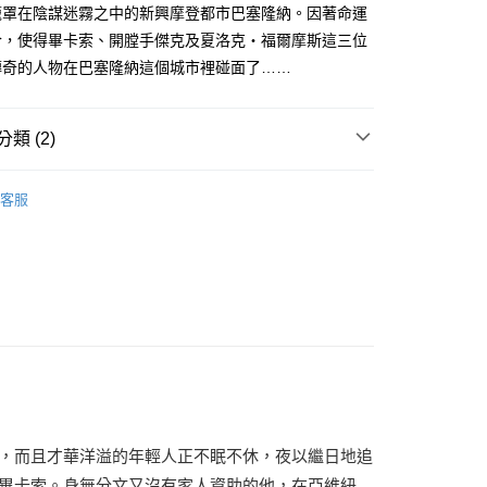
籠罩在陰謀迷霧之中的新興摩登都市巴塞隆納。因著命運
合，使得畢卡索、開膛手傑克及夏洛克‧福爾摩斯這三位
傳奇的人物在巴塞隆納這個城市裡碰面了……
類 (2)
｜全站商品
客服
說
，而且才華洋溢的年輕人正不眠不休，夜以繼日地追
畢卡索。身無分文又沒有家人資助的他，在亞維紐