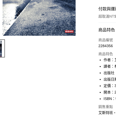
付款與運
超取滿NT$
付款方式
商品特色
信用卡一
商品編號
2284356
ATM付款
商品特色
作者：艾
運送方式
譯者：
出版社
付款後全
出版日期
每筆NT$6
定價：3
付款後7-1
開本：2
每筆NT$6
ISBN：
銷售重點
宅配
艾斯特班
每筆NT$1