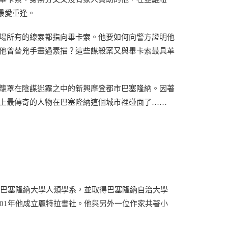
的最愛重逢。
場所有的線索都指向畢卡索。他要如何向警方證明他
他曾替兇手畫過素描？這些謀殺案又與畢卡索最具革
籠罩在陰謀迷霧之中的新興摩登都市巴塞隆納。因著
上最傳奇的人物在巴塞隆納這個城市裡碰面了……
於巴塞隆納大學人類學系，並取得巴塞隆納自治大學
01年他成立麗特拉書社。他與另外一位作家共著小