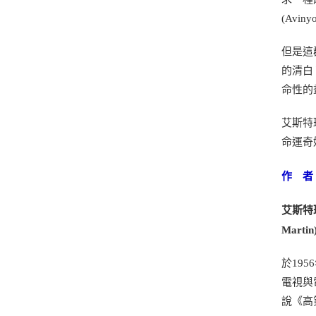
(Av
但是這
的清白
命性的
艾斯特
命運奇
作 者
艾斯特班
Martin
於19
電視與
說《高