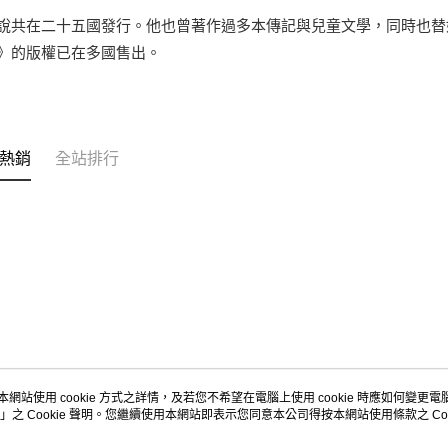
說共在二十五國發行。他也曾著作過多本傳記與兒童文學，同時也替
》的版權已在多國售出。
熱銷
全站排行
本網站使用 cookie 方式之詳情，及若您不希望在電腦上使用 cookie 時應如何變更電腦的
」之 Cookie 聲明。您繼續使用本網站即表示您同意本公司得按本網站使用條款之 Coo
關於我們
客服資訊
品牌故事
購物說明