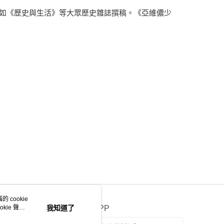
如《歷史與生活》等大眾歷史雜誌撰稿。《亞維儂少
 cookie
kie 聲明
我知道了
官方APP