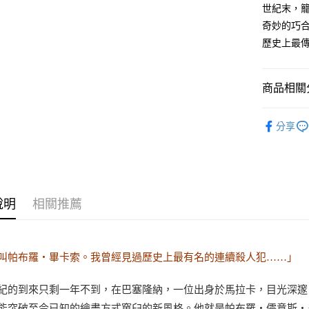
世紀末，
奇妙的巧
歷史上最
商品相關分
悅讀總部
分享
文學
小
說明
相關推薦
叫帕布羅‧畢卡索。我曾經見過歷史上最有名的連續殺人犯……」
紀的到來只剩一年不到，在巴塞隆納，一位出身於馬拉卡，目光深邃
能突破至今已知的繪畫方式窠臼的新風格。他就是帕布羅‧儒意斯‧