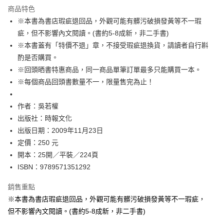
運送方式
商品特色
※本書為書店瑕疵退回品，外觀可能有髒污破損發黃等不一瑕
付款後全家取貨
疵，但不影響內文閱讀。(書約5-8成新，非二手書)
每筆NT$60，滿NT$499(含以上)免運費
※本書蓋有「特價不退」章，不接受瑕疵退換貨，請讀者自行斟
付款後7-11取貨
酌是否購買。
每筆NT$60，滿NT$499(含以上)免運費
※回頭晒書特惠商品，同一商品單筆訂單最多只能購買一本。
※每個商品回頭書數量不一，限量售完為止！
宅配
每筆NT$100，滿NT$499(含以上)免運費
作者：吳若權
出版社：時報文化
出版日期：2009年11月23日
定價：250 元
開本：25開／平裝／224頁
ISBN：9789571351292
銷售重點
※本書為書店瑕疵退回品，外觀可能有髒污破損發黃等不一瑕疵，
但不影響內文閱讀。(書約5-8成新，非二手書)