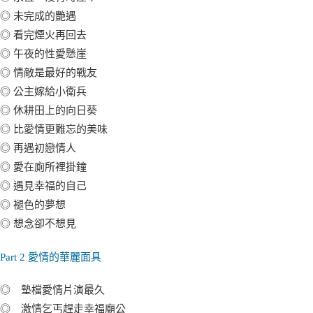
◎ 未完成的艷遇
◎ 看完煙火再回去
◎ 午夜的性愛懸崖
◎ 情敵是最好的戰友
◎ 公主嫁給小衛兵
◎ 休耕田上的向日葵
◎ 比愛情更難忘的美味
◎ 再遇初戀情人
◎ 愛在廁所裡掛鐘
◎ 遇見幸福的自己
◎ 褪色的夢想
◎ 想念卻不想見
Part 2 愛情的華麗面具
◎ 墊檔愛情片演最久
◎ 激情乞丐趕走幸福廟公