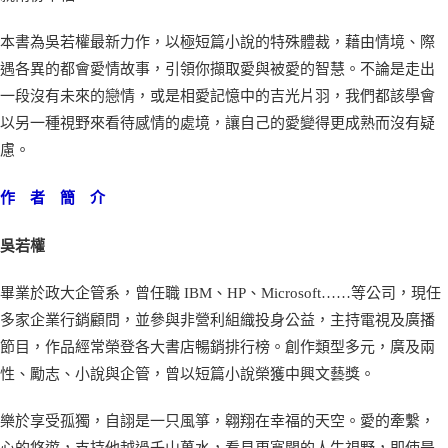
本書為吳若權最新力作，以極短篇小說的特殊體裁，藉由情境、際
遇各異的都會愛情故事，引領你擷取愛與被愛的智慧。不論是走出
一段沒有未來的戀情，或是相愛記憶中的吉光片羽，我們都該學會
以另一種視野來看待感情的處境，讓自己的愛變得更成熟而沒有疑
慮。
作 者 簡 介
吳若權
畢業於政大企管系，曾任職 IBM、HP、Microsoft……等公司，現任
多家企業行銷顧問，並參與非營利組織投身公益，主持電視及廣播
節目，作品經常榮登各大書店暢銷排行榜。創作類型多元，廣及兩
性、勵志、小說與企管，曾以短篇小說榮獲中興文藝獎。
樂於享受孤獨，自詡是一只風箏，翱翔在幸福的天空。愛的牽繫，