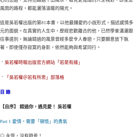
心的悠遊，支持他越過千山萬水，看見更寬闊的人生視野，即使是
風雨的路程，都能灑落溫暖的陽光。
這是吳若權出版的第81本書，以他最鍾愛的小說形式，描述感情多
元的面貌。在真實的人生中，歷經悲歡離合的他，已然學會瀟灑跟
往事道別，無論錯過的風景曾經多麼令人眷戀，只要願意放下執
著，即使僅存寂寞的身影，依然能夠與希望同行。
．
吳若權時報出版官方網站「若是有緣」
．
「吳若權＠若有所思」部落格
目 錄
【自序】 錯過你，遇見愛！ 吳若權
Part 1 愛情，需要「頓悟」的勇氣
◎ 永恆，沒有時差！