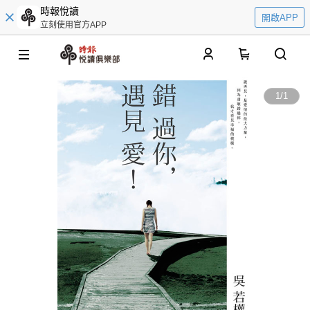
時報悅讀
開啟APP
立刻使用官方APP
0
1
/
1