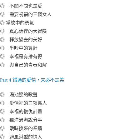
◎ 不聞不問也是愛
◎ 需要祝福的三個女人
◎ 掌紋中的勇氣
◎ 真心話裡的大冒險
◎ 釋放過去的美好
◎ 爭吵中的算計
◎ 幸福是有捨有得
◎ 與自己的青春和解
Part 4 錯過的愛情，未必不是美
◎ 湯池邊的歌聲
◎ 愛情裡的三項鐵人
◎ 幸福的復仇計畫
◎ 飄洋過海說分手
◎ 曖昧換來的業績
◎ 避風港型的情人