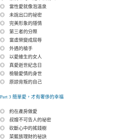
◎ 當性愛就像泡溫泉
◎ 未說出口的祕密
◎ 完美形象的隱情
◎ 第三者的分際
◎ 當虛榮變成屈辱
◎ 外遇的槍手
◎ 以愛維生的女人
◎ 真愛逝世紀念日
◎ 檢驗愛情的身世
◎ 原諒背叛的自己
Part 3 簡單愛，才有奢侈的幸福
◎ 約在產房做愛
◎ 叔嫂不可告人的祕密
◎ 砍斷心中的搖錢樹
◎ 菜籃族理財的祕訣