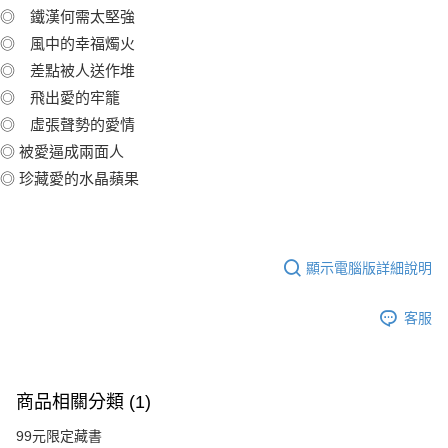
◎ 鐵漢何需太堅強
◎ 風中的幸福燭火
◎ 差點被人送作堆
◎ 飛出愛的牢籠
◎ 虛張聲勢的愛情
◎ 被愛逼成兩面人
◎ 珍藏愛的水晶蘋果
顯示電腦版詳細說明
客服
商品相關分類 (1)
99元限定藏書