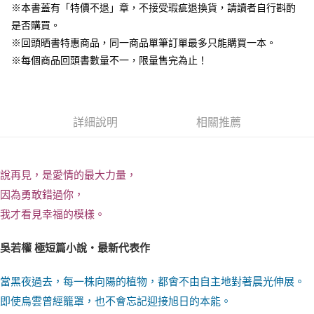
※本書蓋有「特價不退」章，不接受瑕疵退換貨，請讀者自行斟酌
是否購買。
※回頭晒書特惠商品，同一商品單筆訂單最多只能購買一本。
※每個商品回頭書數量不一，限量售完為止！
詳細說明
相關推薦
說再見，是愛情的最大力量，
因為勇敢錯過你，
我才看見幸福的模樣。
吳若權 極短篇小說‧最新代表作
當黑夜過去，每一株向陽的植物，都會不由自主地對著晨光伸展。
即使烏雲曾經籠罩，也不會忘記迎接旭日的本能。