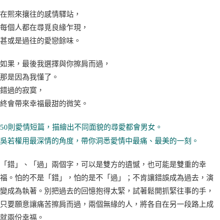
在熙來攘往的感情驛站，
每個人都在尋覓良緣乍現，
甚或是過往的愛戀餘味。
如果，最後我選擇與你擦肩而過，
那是因為我懂了。
錯過的寂寞，
終會帶來幸福最甜的微笑。
50則愛情短篇，描繪出不同面貌的尋愛都會男女。
吳若權用最深情的角度，帶你洞悉愛情中最痛、最美的一刻。
「錯」、「過」兩個字，可以是雙方的遺憾，也可能是雙重的幸
福。怕的不是「錯」，怕的是不「過」；不肯讓錯誤成為過去，演
變成為執著。別把過去的回憶抱得太緊，試著鬆開抓緊往事的手，
只要願意讓痛苦擦肩而過，兩個無緣的人，將各自在另一段路上成
就兩份幸福。