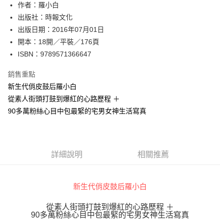
作者：羅小白
付款後全家取貨
出版社：時報文化
每筆NT$60，滿NT$499(含以上)免運費
出版日期：2016年07月01日
付款後7-11取貨
開本：18開／平裝／176頁
每筆NT$60，滿NT$499(含以上)免運費
ISBN：9789571366647
宅配
銷售重點
每筆NT$100，滿NT$499(含以上)免運費
新生代俏皮鼓后羅小白
從素人街頭打鼓到爆紅的心路歷程 ＋
90多萬粉絲心目中包最緊的宅男女神生活寫真
詳細說明
相關推薦
新生代俏皮鼓后羅小白
從素人街頭打鼓到爆紅的心路歷程 ＋
90多萬粉絲心目中包最緊的宅男女神生活寫真