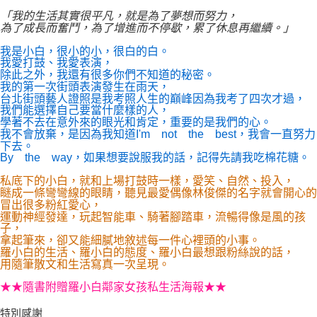
「我的生活其實很平凡，就是為了夢想而努力，
為了成長而奮鬥，為了增進而不停歇，累了休息再繼續。」
我是小白，很小的小，很白的白。
我愛打鼓、我愛表演，
除此之外，我還有很多你們不知道的秘密。
我的第一次街頭表演發生在雨天，
台北街頭藝人證照是我考照人生的巔峰因為我考了四次才過，
我們能選擇自己要當什麼樣的人，
學著不去在意外來的眼光和肯定，重要的是我們的心。
我不會放棄，是因為我知道I'm not the best，我會一直努力
下去。
By the way，如果想要說服我的話，記得先請我吃棉花糖。
私底下的小白，就和上場打鼓時一樣，愛笑、自然、投入，
瞇成一條彎彎線的眼睛，聽見最愛偶像林俊傑的名字就會開心的
冒出很多粉紅愛心，
運動神經發達，玩起智能車、騎著腳踏車，流暢得像是風的孩
子，
拿起筆來，卻又能細膩地敘述每一件心裡頭的小事。
羅小白的生活、羅小白的態度、羅小白最想跟粉絲說的話，
用隨筆散文和生活寫真一次呈現。
★★隨書附贈羅小白鄰家女孩私生活海報★★
特別感謝