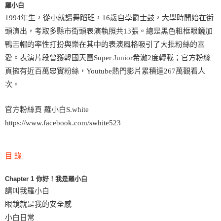
羅小白
1994年生，從小就讀舞蹈班，16歲自學爵士鼓，大學時開始在街
頭演出，考取多縣市街頭表演執照共13張。總是黑色粗框眼鏡加
鴨舌帽的率性打扮與樂在其中的表演風格吸引了大批粉絲的喜
愛。表演片段曾獲韓國天團Super Junior希澈2度轉載；官方粉絲
頁擁有近百萬忠實粉絲，Youtube熱門影片累積達267萬觀看人
次。
官方粉絲頁 羅小白S.white
https://www.facebook.com/swhite523
目 錄
Chapter 1 你好！我是羅小白
請叫我羅小白
眼鏡就是我的安全感
小白日常