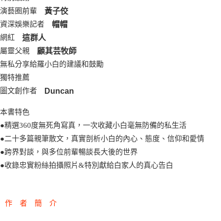
黃子佼
演藝圈前輩
帽帽
資深娛樂記者
這群人
網紅
顧其芸牧師
屬靈父親
無私分享給羅小白的建議和鼓勵
獨特推薦
Duncan
圖文創作者
本書特色
●精選360度無死角寫真，一次收藏小白毫無防備的私生活
●二十多篇親筆散文，真實剖析小白的內心、態度、信仰和愛情
●跨界對談，與多位前輩暢談長大後的世界
●收錄忠實粉絲拍攝照片&特別獻給白家人的真心告白
作 者 簡 介