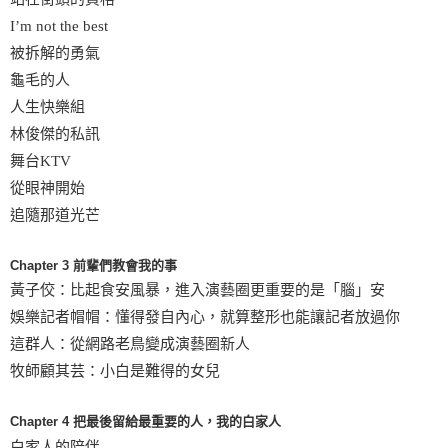
I’m not the best
被拆解的勇氣
龜毛的人
人生快樂組
林俊傑的私訊
舞台KTV
從眼神開始
追隨那道光芒
Chapter 3 前輩們教會我的事
黃子佼：比起食安風暴，進入演藝圈更重要的是「腦」安
娛樂記者帽帽：懂得發自內心，就算整形也能讓記者放過你
這群人：從網路老鳥變成演藝圈新人
牧師顧其芸：小白是難得的女兒
Chapter 4 把最後留給最重要的人，我的白家人
白家人的陪伴