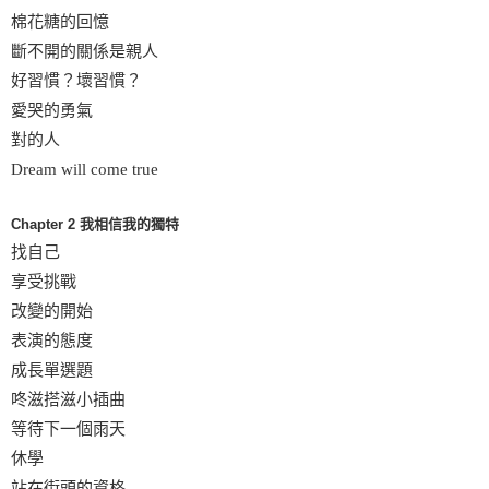
棉花糖的回憶
斷不開的關係是親人
好習慣？壞習慣？
愛哭的勇氣
對的人
Dream will come true
Chapter 2 我相信我的獨特
找自己
享受挑戰
改變的開始
表演的態度
成長單選題
咚滋搭滋小插曲
等待下一個雨天
休學
站在街頭的資格