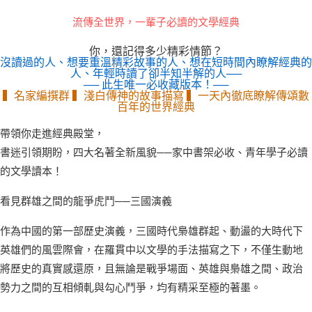
流傳全世界，一輩子必讀的文學經典
你，還記得多少精彩情節？
沒讀過的人、想要重溫精彩故事的人、想在短時間內瞭解經典的
人、年輕時讀了卻半知半解的人──
── 此生唯一必收藏版本！──
▍名家編撰群 ▍淺白傳神的故事描寫 ▍一天內徹底瞭解傳頌數
百年的世界經典
帶領你走進經典殿堂，
書迷引領期盼，四大名著全新風貌──家中書架必收、青年學子必讀
的文學讀本！
看見群雄之間的龍爭虎鬥──三國演義
作為中國的第一部歷史演義，三國時代梟雄群起、動盪的大時代下
英雄們的風雲際會，在羅貫中以文學的手法描寫之下，不僅生動地
將歷史的真實感還原，且無論是戰爭場面、英雄與梟雄之間、政治
勢力之間的互相傾軋與勾心鬥爭，均有精采至極的著墨。