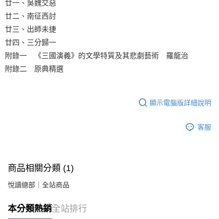
廿一、吳魏交惡
廿二、南征西討
廿三、出師未捷
廿四、三分歸一
附錄一 《三國演義》的文學特質及其悲劇藝術 羅龍治
附錄二 原典精選
顯示電腦版詳細說明
客服
商品相關分類 (1)
悅讀總部｜全站商品
本分類熱銷
全站排行