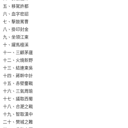
五、移駕許都
六、血字密詔
七、擊鼓罵曹
八、掛印封金
九、坐領江東
十、躍馬檀溪
十一、三顧茅廬
十二、火燒新野
十三、結連東吳
十四、蔣幹中計
十五、赤壁鏖戰
十六、三氣周瑜
十七、議取西蜀
十八、合淝之戰
十九、智取漢中
二十、樊城之難