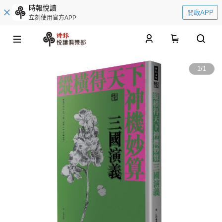
時報悅讀
開啟APP
立刻使用官方APP
0
1
/
1