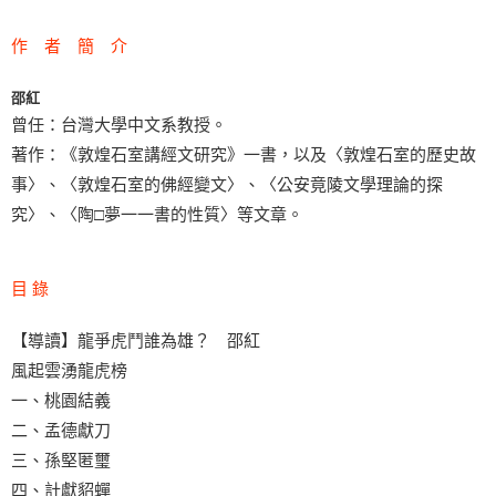
作 者 簡 介
邵紅
曾任：台灣大學中文系教授。
著作：《敦煌石室講經文研究》一書，以及〈敦煌石室的歷史故
事〉、〈敦煌石室的佛經變文〉、〈公安竟陵文學理論的探
究〉、〈陶□夢一一書的性質〉等文章。
目 錄
【導讀】龍爭虎鬥誰為雄？ 邵紅
風起雲湧龍虎榜
一、桃園結義
二、孟德獻刀
三、孫堅匿璽
四、計獻貂蟬