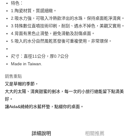
特色：
付款後全家取貨
1.陶瓷材質，質感細緻。
每筆NT$60，滿NT$499(含以上)免運費
2.吸水力強，可吸入冷熱飲滲出的水珠，保持桌面乾淨清爽。
付款後7-11取貨
3.特殊數位直噴技術印刷，耐刮、遇水不掉色，美觀又實用。
每筆NT$60，滿NT$499(含以上)免運費
4.背面有黑色止滑墊，避免滑動及刮傷桌面。
5.吸入的水分自然風乾蒸發後可重複使用，非常環保。
宅配
每筆NT$100，滿NT$499(含以上)免運費
尺寸：直徑11公分，厚0.7公分
Made in Taiwan.
銷售重點
又是草帽的季節，
大大的太陽、清爽甜蜜的剉冰，每一次的小旅行總能留下點滴美
好。
讓Aida&綺綺的水藍杯墊，點綴你的桌面。
詳細說明
相關推薦