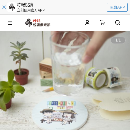
時報悅讀
開啟APP
立刻使用官方APP
0
1
/
1