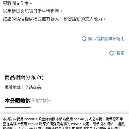
專職圖文作家。
以手繪圖文記錄日常生活趣事，
詼諧的情侶相處模式擁有讓人一秒變鐵粉的驚人魔力。
顯示電腦版詳細說明
客服
商品相關分類 (1)
悅讀總部｜全站商品
本分類熱銷
全站排行
本網站中使用 cookie，欲查詢有關本網站使用 cookie 方式之詳情，及若您不希
熱門標籤
望在電腦上使用 cookie 時應如何變更電腦的 cookie 設定，請參閱本網站「
隱私