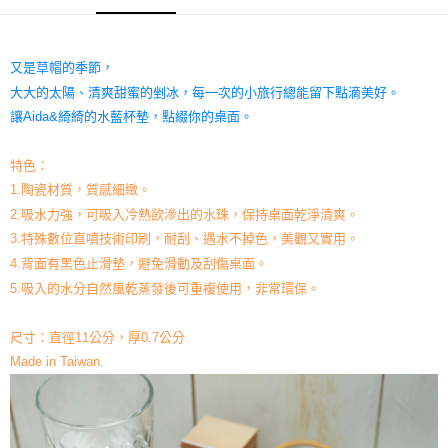
又是草帽的季節，
大大的太陽、清爽甜蜜的剉冰，每一次的小旅行總能留下點滴美好。
讓Aida&綺綺的水藍杯墊，點綴你的桌面。
特色：
1.陶瓷材質，質感細緻。
2.吸水力強，可吸入冷熱飲滲出的水珠，保持桌面乾淨清爽。
3.特殊數位直噴技術印刷，耐刮、遇水不掉色，美觀又實用。
4.背面有黑色止滑墊，避免滑動及刮傷桌面。
5.吸入的水分自然風乾蒸發後可重複使用，非常環保。
尺寸：直徑11公分，厚0.7公分
Made in Taiwan.