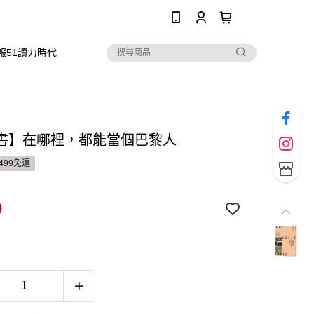
0
報51讀力時代
書】在哪裡，都能當個巴黎人
499免運
9