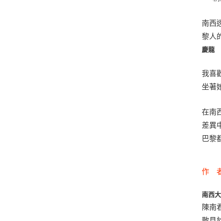
南西
黎人
慶龍
我喜
坐著
在南
差異
巴黎
作 
南西
陳南
散見