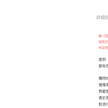
詳細
繼《
探究巴
你沒
提到
那些
獨特
慢慢
熱愛
勇於
對流