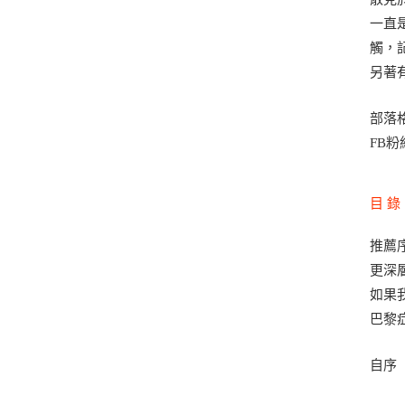
一直
觸，
另著
部落格：
FB粉
目 錄
推薦
更深
如果
巴黎
自序