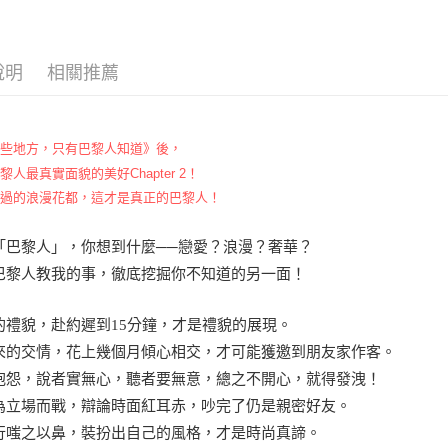
說明
相關推薦
這些地方，只有巴黎人知道》後，
黎人最真實面貌的美好Chapter 2！
見過的浪漫花都，這才是真正的巴黎人！
「巴黎人」，你想到什麼──戀愛？浪漫？奢華？
巴黎人教我的事，徹底挖掘你不知道的另一面！
的禮貌，赴約遲到15分鐘，才是禮貌的展現。
來的交情，花上幾個月傾心相交，才可能獲邀到朋友家作客。
抱怨，說者實無心，聽者要無意，總之不開心，就得發洩！
為立場而戰，辯論時面紅耳赤，吵完了仍是親密好友。
行嗤之以鼻，裝扮出自己的風格，才是時尚真諦。