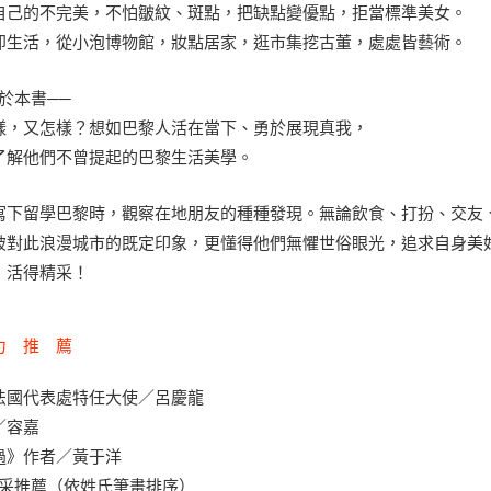
自己的不完美，不怕皺紋、斑點，把缺點變優點，拒當標準美女。
即生活，從小泡博物館，妝點居家，逛市集挖古董，處處皆藝術。
關於本書──
樣，又怎樣？想如巴黎人活在當下、勇於展現真我，
了解他們不曾提起的巴黎生活美學。
寫下留學巴黎時，觀察在地朋友的種種發現。無論飲食、打扮、交友
破對此浪漫城市的既定印象，更懂得他們無懼世俗眼光，追求自身美
，活得精采！
力 推 薦
法國代表處特任大使／呂慶龍
／容嘉
過》作者／黃于洋
精采推薦（依姓氏筆畫排序）