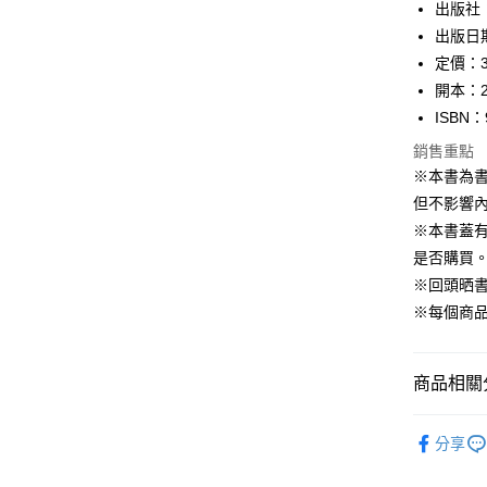
出版社
每筆NT$1
出版日期
定價：3
開本：2
ISBN：
銷售重點
※本書為
但不影響內
※本書蓋
是否購買
※回頭晒
※每個商
商品相關分
99元限定
分享