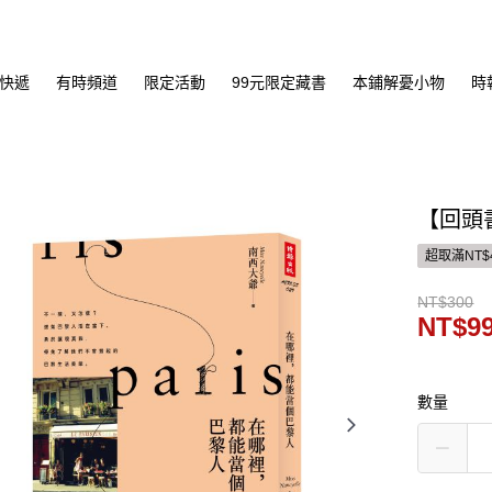
快遞
有時頻道
限定活動
99元限定藏書
本鋪解憂小物
時
【回頭
超取滿NT$
NT$300
NT$9
數量