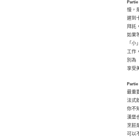
Part
慢，
遲到
拜託
如果
「小
工作
別為
享受
Par
最重
法式
你不
漢堡
烹飪
可以