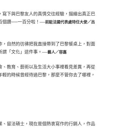
，寫下與巴黎友人的真情交往經驗，描繪出真正巴
百個讚──一百分啦！
──前駐法國代表處特任大使／呂
作，自然的彷彿把我直接帶到了巴黎餐桌上，對面
所謂「文化」這件事。
──藝人／容嘉
食、教育、藝術以及生活大小事裡看見差異，再從
年輕的時候曾經待過巴黎，那麼不管你去了哪裡，
業、留法碩士，現在是個熱衷寫作的行銷人，作品