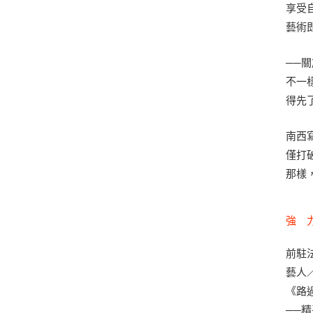
享受
藝術
──
不一
得先
南西
僅打
那樣
強 
前駐
藝人
《路
──