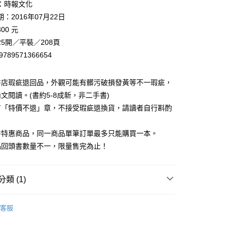
：時報文化
00，滿NT$499(含以上)免運費
：2016年07月22日
00 元
5開／平裝／208頁
9789571366654
書店瑕疵退回品，外觀可能有髒污破損發黃等不一瑕疵，
文閱讀。(書約5-8成新，非二手書)
有「特價不退」章，不接受瑕疵退換貨，請讀者自行斟酌
。
書特惠商品，同一商品單筆訂單最多只能購買一本。
品回頭書數量不一，限量售完為止！
類 (1)
藏書
客服