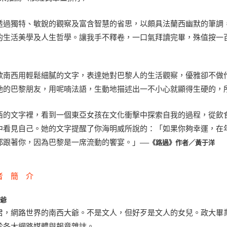
透過獨特、敏銳的觀察及富含智慧的省思，以頗具法蘭西幽默的筆調
的生活美學及人生哲學。讓我手不釋卷，一口氣拜讀完畢，殊值按一
歡南西用輕鬆細膩的文字，表達她對巴黎人的生活觀察，優雅卻不做
她的巴黎朋友，用呢喃法語，生動地描述出一不小心就顯得生硬的，
西的文字裡，看到一個東亞女孩在文化衝擊中探索自我的過程，從飲
中看見自己。她的文字提醒了你海明威所說的：「如果你夠幸運，在
都跟著你，因為巴黎是一席流動的饗宴。」
──《路過》作者／黃于洋
者 簡 介
大爺
君，網路世界的南西大爺。不是文人，但好歹是文人的女兒。政大畢
於各大網路媒體與報章雜誌。