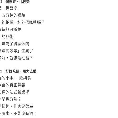
ie 1 慢慢來，比較美
是一種哲學
十五分鐘的禮貌
，能給我一杯外帶咖啡嗎？
等待無可避免
」的藝術
，是為了得享休閒
「法式效率」生氣了
美好，就該活在當下
tie 2 好好吃飯，用力去愛
要的小事──飲與食
飲食的真正意義
知道的法式餐桌學
也問幾分熟？
是情趣，作客是榮幸
不喝水，不能沒有酒！