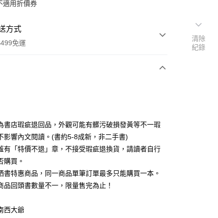
不適用折價券
送方式
清除
499免運
紀錄
次付款
為書店瑕疵退回品，外觀可能有髒污破損發黃等不一瑕
不影響內文閱讀。(書約5-8成新，非二手書)
蓋有「特價不退」章，不接受瑕疵退換貨，請讀者自行
家取貨
否購買。
0，滿NT$499(含以上)免運費
晒書特惠商品，同一商品單筆訂單最多只能購買一本。
1取貨
商品回頭書數量不一，限量售完為止！
0，滿NT$499(含以上)免運費
南西大爺