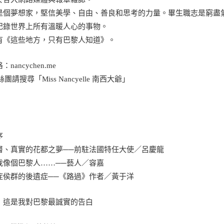
是個夢想家，堅信美學、自由、善良和思考的力量。畢生職志是窮盡
記錄世界上所有溫暖人心的事物。
有《這些地方，只有巴黎人知道》。
nancychen.me
絲團請搜尋「Miss Nancyelle 南西大爺」
序
層、真實的花都之夢──前駐法國特任大使／呂慶龍
我像個巴黎人……──藝人／容嘉
症侯群的後遺症──《路過》作者／黃于洋
 這是我對巴黎最誠實的告白