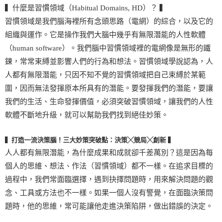
▍什麼是習慣領域（Habitual Domains, HD）？ ▍
習慣領域是我們腦海裡所有念頭思路（電網）的綜合，以及它的
組織與運作。它是操作我們大腦中幾乎有無限潛能的人性軟體
（human software）。我們腦中習慣領域裡的電網像是無形的鐵
鍊，常常束縛並影響人們的行為和想法。習慣領域學說認為，人
人都有無限潛能，只因不知不覺的習慣領域把自己束縛於某範
圍，因而無法發揮原本所具有的潛能。要發揮我們的潛能，要讓
我們的生活、生命發揮價值，必須突破習慣領域，讓我們的人性
軟體不斷地升級，就可以幫助我們找到絕佳妙策。
▍打造一流決策腦！三大妙策突破點：決策╳競局╳創新 ▍
人人都有無限潛能，為什麼成果和成就卻千差萬別？這是因為每
個人的思維、想法、作法（習慣領域）都不一樣。在追求目標的
過程中，我們常面臨選擇，遇到抉擇問題時，用來解決問題的觀
念、工具或方法也不一樣。如果一個人沒有警覺，在面臨決策問
題時，他的思維，常可能讓他走進決策陷阱，做出錯誤的決定。