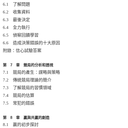
6.1 了解問題
6.2 收集資料
6.3 最後決定
6.4 全力執行
6.5 偵察回饋學習
6.6 造成決策錯誤的十大原因
附錄：信心試驗答案
第 7 章 競局的分析和透視
7.1 競局的產生：謀略與策略
7.2 傳統競局理論的簡介
7.3 了解競局的習慣領域
7.4 競局的估算
7.5 常犯的錯誤
第 8 章 贏與共贏的創造
8.1 贏的初步探討