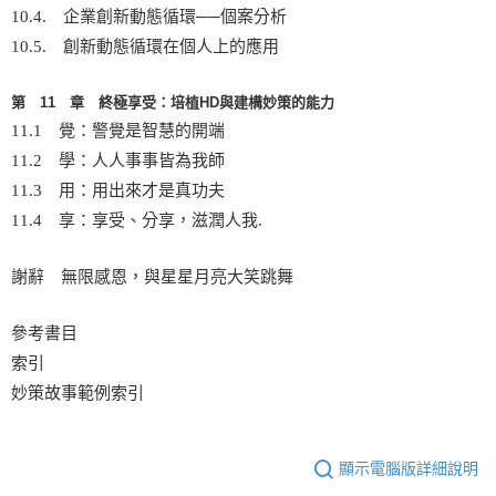
10.4. 企業創新動態循環──個案分析
10.5. 創新動態循環在個人上的應用
第 11 章 終極享受：培植HD與建構妙策的能力
11.1 覺：警覺是智慧的開端
11.2 學：人人事事皆為我師
11.3 用：用出來才是真功夫
11.4 享：享受、分享，滋潤人我.
謝辭 無限感恩，與星星月亮大笑跳舞
參考書目
索引
妙策故事範例索引
顯示電腦版詳細說明