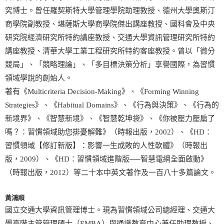
究博士。曾任羅契斯特大學管理學院助理教授、德州大學奧斯汀
商學院副教授、堪薩斯大學商學院傑出講座教授、國科會及中央
研究院經濟研究所特約講座教授、交通大學資訊管理研究所特約
講座教授、清華大學工業工程研究所特約客座教授。曾以「微分
競局」、「競略理論」、「多目標決策分析」享譽國際，為習慣
領域學說的創始人。
著有《Multicriteria Decision-Making》、《Forming Winning
Strategies》、《Habitual Domains》、《行為與決策》、《行為的
新境界》、《智慧新境》、《智慧乾坤袋》、《你被壓力壓扁了
嗎？：習慣領域助您排憂解難》（時報出版，2002）、《HD：
習慣領域【修訂新版】：影響一生成敗的人性軟體》（時報出
版，2009）、《HD：習慣領域進階版──智慧電網全面啟動》
（時報出版，2012）等二十本中英文著作及一百八十多篇論文。
黃鴻順
國立交通大學資訊管理博士。現為習慣領域公司總經理、交通大
學高階主管管理碩士（EMBA）與通識教育中心兼任助理教授、