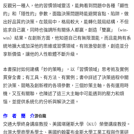
反觀另一種人，他的習慣領域靈活，能夠看到問題中各種「顯性
的」和「隱性的」參數，面臨決策問題時能避開盲點、陷阱，做
出好品質的決策。在競局中，格局較大，能轉化競局結構，不但
追求自己贏，同時也強調所有關係人都贏，創造「雙贏」（win-
win）結果。在創新方面，他知道自己有無限潛能，而且能夠有系
統地擴大或加深他的思維或習慣領域，有效激發創意，創造並分
享新價值，讓他的人性軟體不斷升級。
本書探討如何建構「妙的策略」，以「習慣領域」思考術及實例
貫穿全書；有工具、有方法、有實例；書中詳述了決策過程中關
於決策、競略及創新裡的各項參數，三個妙策主軸，各有運用時
機，又互有關聯，也陳述了這三大主軸中可能遇到的壓力和煩
惱，並提供系統化的分析與解決之道。
游伯龍
作 者 簡 介
交通大學終身講座教授、美國堪薩斯大學（KU）榮譽講座教授。
台灣大學商學系學士、美國約翰霍布金斯大學工業工程與作業研