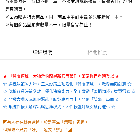
※本書蓋有「特價不退」章，不接受瑕疵退換貨，請讀者自行斟酌
是否購買。
※回頭晒書特惠商品，同一商品單筆訂單最多只能購買一本。
※每個商品回頭書數量不一，限量售完為止！
詳細說明
相關推薦
★ 「習慣領域」大師游伯龍最新應用著作，萬眾矚目重磅登場 ★
☆ 透視決策的力量，三大妙策主軸活化「習慣領域」，激發無限創意 ☆
☆ 剖析各種決策參數，優化決策能力，全面啟動「習慣領域」智慧電網 ☆
☆ 開發大腦天賦無限潛能，助你脫困而出，開創「雙贏」局面 ☆
☆ 系統性擴大加深策略思維模式，人性軟體升級突破再進化 ☆
◤有人存在就有選擇，於是產生「策略」問題，
但策略不只要「好」，還要「妙」！◢