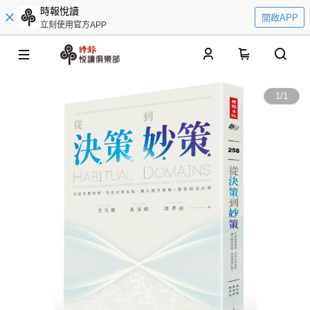
時報悅讀
開啟APP
立刻使用官方APP
0
1
/
1