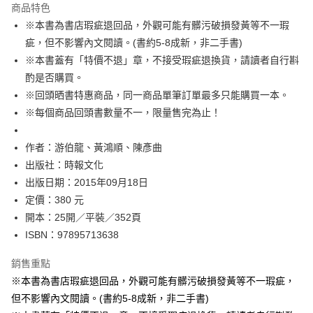
運送方式
商品特色
※本書為書店瑕疵退回品，外觀可能有髒污破損發黃等不一瑕
付款後全家取貨
疵，但不影響內文閱讀。(書約5-8成新，非二手書)
每筆NT$60，滿NT$499(含以上)免運費
※本書蓋有「特價不退」章，不接受瑕疵退換貨，請讀者自行斟
付款後7-11取貨
酌是否購買。
每筆NT$60，滿NT$499(含以上)免運費
※回頭晒書特惠商品，同一商品單筆訂單最多只能購買一本。
※每個商品回頭書數量不一，限量售完為止！
宅配
每筆NT$100，滿NT$499(含以上)免運費
作者：游伯龍、黃鴻順、陳彥曲
出版社：時報文化
出版日期：2015年09月18日
定價：380 元
開本：25開／平裝／352頁
ISBN：97895713638
銷售重點
※本書為書店瑕疵退回品，外觀可能有髒污破損發黃等不一瑕疵，
但不影響內文閱讀。(書約5-8成新，非二手書)