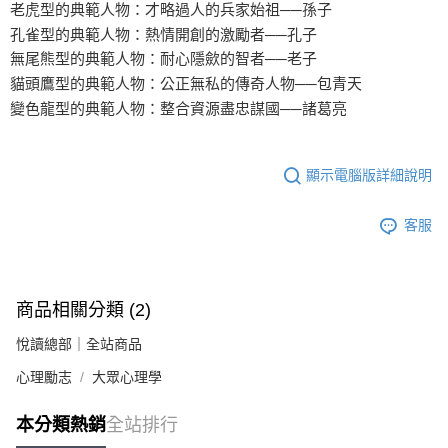
老虎型的典範人物：才略過人的兵家始祖──孫子
孔雀型的典範人物：熱情開創的激勵者──孔子
無尾熊型的典範人物：耐心隱歛的智者──老子
貓頭鷹型的典範人物：公正無私的傳奇人物──包青天
變色龍型的典範人物：整合資源盡忠謀國──諸葛亮
顯示電腦版詳細說明
客服
商品相關分類 (2)
悅讀總部｜全站商品
心理勵志
大眾心理學
本分類熱銷
全站排行