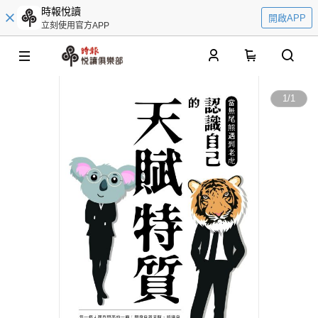
時報悅讀
開啟APP
立刻使用官方APP
0
1
/
1