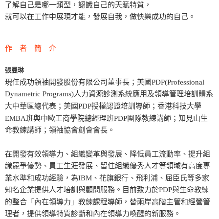
了解自己是哪一類型，認識自己的天賦特質，
就可以在工作中展現才能，發展自我，做快樂成功的自己。
作 者 簡 介
張曼琳
現任成功領袖開發股份有限公司董事長；美國PDP(Professional
Dynametric Programs)人力資源診測系統應用及領導管理培訓體系
大中華區總代表；美國PDP授權認證培訓導師；香港科技大學
EMBA班與中歐工商學院總經理班PDP團隊教練講師；知見山生
命教練講師；領袖協會創會會長。
在開發有效領導力、組織變革與發展、降低員工流動率、提升組
織競爭優勢、員工生涯發展、留住組織優秀人才等領域有高度專
業水準和成功經驗，為IBM、花旗銀行、飛利浦、屈臣氏等多家
知名企業提供人才培訓與顧問服務。目前致力於PDP與生命教練
的整合「內在領導力」教練課程導師，替兩岸高階主管和經營管
理者，提供領導特質診斷和內在領導力喚醒的新服務。