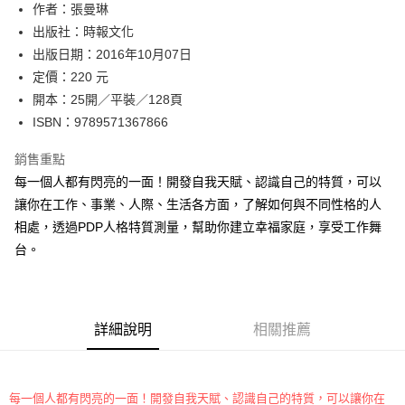
作者：張曼琳
付款後全家取貨
出版社：時報文化
每筆NT$60，滿NT$499(含以上)免運費
出版日期：2016年10月07日
付款後7-11取貨
定價：220 元
每筆NT$60，滿NT$499(含以上)免運費
開本：25開／平裝／128頁
ISBN：9789571367866
宅配
每筆NT$100，滿NT$499(含以上)免運費
銷售重點
每一個人都有閃亮的一面！開發自我天賦、認識自己的特質，可以
讓你在工作、事業、人際、生活各方面，了解如何與不同性格的人
相處，透過PDP人格特質測量，幫助你建立幸福家庭，享受工作舞
台。
詳細說明
相關推薦
每一個人都有閃亮的一面！開發自我天賦、認識自己的特質，可以讓你在