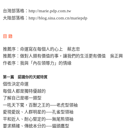
台灣部落格：http://marie.pdp.com.tw
大陸部落格：http://blog.sina.com.cn/mariepdp
目 錄
推薦序：命運寫在每個人的心上 蔡志忠
推薦序：做對人類有價值的事，讓我們的生活更有價值 吳正興
作者序：我與「內在領導力」的情緣
第一篇 認識你的天賦特質
個性決定命運
每個人都是獨特優越的
了解自己是哪一類型
一吼天下驚，百獸之王的──老虎型領袖
愛現愛說、人群明星的──孔雀型領袖
平和近人、耐心堅定的──無尾熊領袖
要求精確、傳統本分的──貓頭鷹型