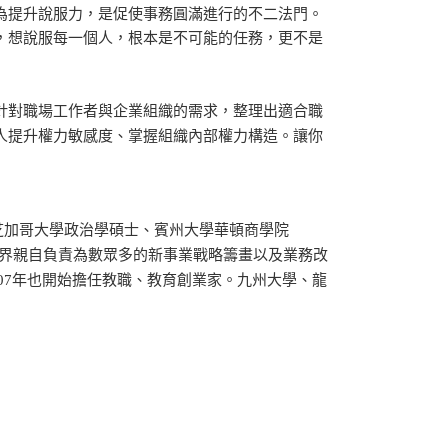
為提升說服力，是促使事務圓滿進行的不二法門。
，想說服每一個人，根本是不可能的任務，更不是
針對職場工作者與企業組織的需求，整理出適合職
人提升權力敏感度、掌握組織內部權力構造。讓你
芝加哥大學政治學碩士、賓州大學華頓商學院
業界親自負責為數眾多的新事業戰略籌畫以及業務改
。2007年也開始擔任教職、教育創業家。九州大學、龍