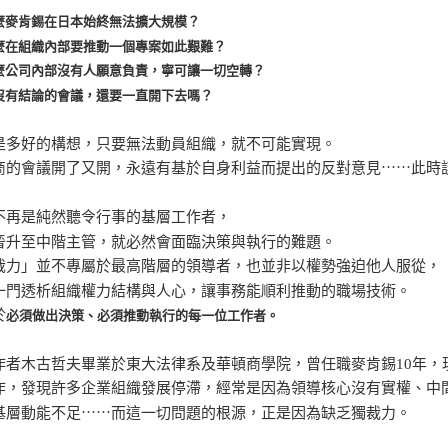
麼麥肯錫在日本始終無法擴大規模？
麼在組織內部要推動一個專案如此艱難？
麼公司內部沒有人願意負責，寧可讓一切空轉？
沒有結論的會議，還要一直開下去嗎？
是多好的構想，只要無法動員組織，就不可能實現。
商的會議開了又開，永遠有基於自身利益而提出的反對意見⋯⋯此時
不再是純然聽令行事的基層工作者，
晉升至中階主管，就必然會面臨決策與執行的難題。
裁力」並不專屬於最高階層的領導者，也並非以權勢強迫他人服從，
一門透析組織權力結構與人心，讓事務能順利推動的職場技術。
於
必須做出決策、必須推動執行的每一位工作者。
作者木古哲夫畢業於東大法律系及華頓商學院，曾任職麥肯錫10年，
作，發現許多企業組織發展停滯，經常是因為領導核心沒有實權、中
基層動能不足⋯⋯而這一切問題的根源，正是因為缺乏獨裁力。