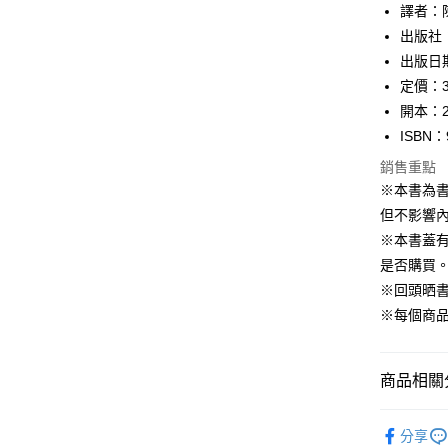
譯者：
每筆NT$1
出版社
出版日期
定價：3
開本：2
ISBN：
銷售重點
※本書為
但不影響內
※本書蓋
是否購買
※回頭晒
※每個商
商品相關分
99元限定
分享