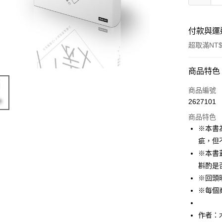
付款與運
超取滿NT$
付款方式
商品特色
信用卡一
商品編號
2627101
ATM付款
商品特色
※本書
運送方式
疵，但
※本書
付款後全
斟酌是
每筆NT$6
※回頭
付款後7-1
※每個
每筆NT$6
作者：
宅配