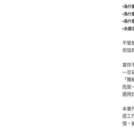
•為什
•為什
•為什
•永遠
不管
但協
當你
一旦
「獨
而是
適用
本書
造工
慢，