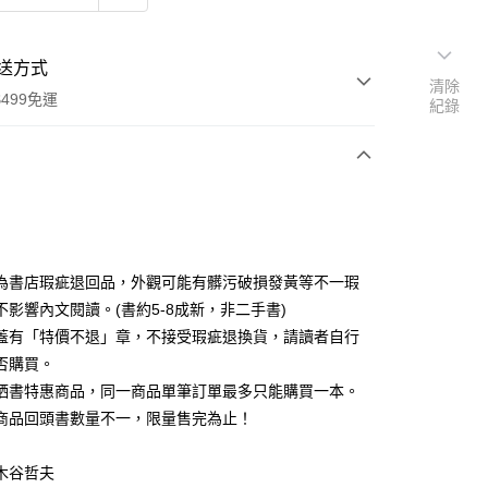
送方式
清除
499免運
紀錄
次付款
為書店瑕疵退回品，外觀可能有髒污破損發黃等不一瑕
不影響內文閱讀。(書約5-8成新，非二手書)
蓋有「特價不退」章，不接受瑕疵退換貨，請讀者自行
家取貨
否購買。
0，滿NT$499(含以上)免運費
晒書特惠商品，同一商品單筆訂單最多只能購買一本。
1取貨
商品回頭書數量不一，限量售完為止！
0，滿NT$499(含以上)免運費
木谷哲夫