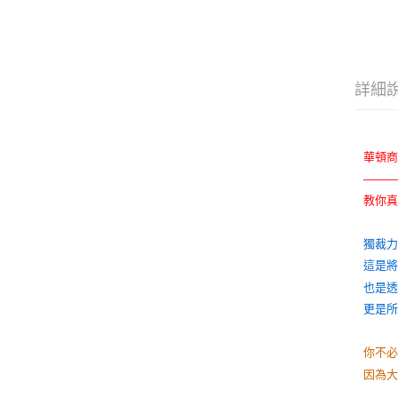
詳細
華頓商
——
教你
獨裁力
這是
也是
更是
你不
因為