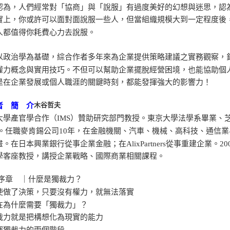
認為，人們經常對「協商」與「說服」有過度美好的幻想與迷思，認
實上，你或許可以面對面說服一些人，但當組織規模大到一定程度後
人都值得你耗費心力去說服。
以政治學為基礎，綜合作者多年來為企業提供策略建議之實務觀察，
權力概念與實用技巧。不但可以幫助企業擺脫經營困境，也能協助個
是在企業發展或個人職涯的關鍵時刻，都能發揮強大的影響力！
木谷哲夫
者 簡 介
大學產官學合作（IMS）贊助研究部門教授。東京大學法學系畢業、
A。任職麥肯錫公司10年，在金融機關、汽車、機械、高科技、通信
。在日本興業銀行從事企業金融；在AlixPartners從事重建企業
學客座教授，講授企業戰略、國際商業相關課程。
序章 ｜什麼是獨裁力？
做了決策，只要沒有權力，就無法落實
為什麼需要「獨裁力」？
力就是把構想化為現實的能力
獨裁力的兩個階段