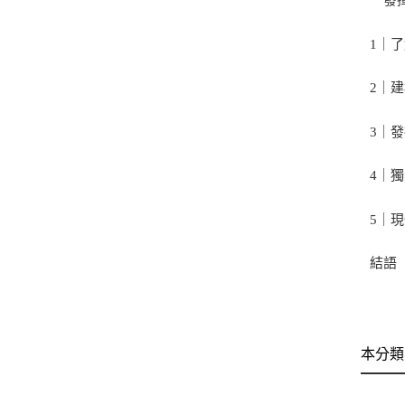
1｜
2｜
3｜
4｜
5｜
結語
本分類