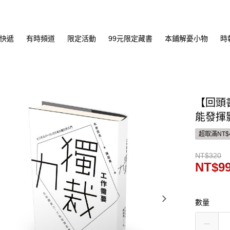
快遞
有時頻道
限定活動
99元限定藏書
本鋪解憂小物
時
【回頭
能發揮
超取滿NT$
NT$320
NT$9
數量