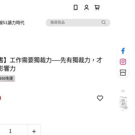
0
報51讀力時代
書】工作需要獨裁力──先有獨裁力，才
影響力
499免運
9