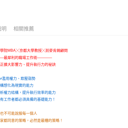
說明
相關推薦
學院MBA╳京都大學教授╳前麥肯錫顧問
——最犀利的職場工作術————
真正擴大影響力、提升執行力的祕訣
≠濫用權力、欺壓弱勢
將構想化為現實的能力
透析權力結構，提升執行效率的能力
所有工作者都必須具備的基礎能力！
必也不可能說服每一個人
大家都同意的策略，必然是最糟的策略！