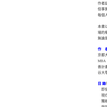
作者
但事
每個
本書
場的
無論
作 
京都
MB
善計畫
谷大
目 錄
即使
現在
獨裁
發揮