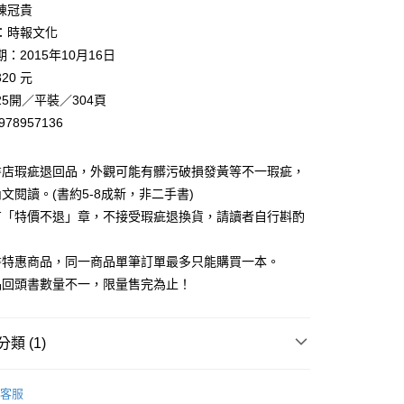
陳冠貴
00，滿NT$499(含以上)免運費
：時報文化
：2015年10月16日
20 元
5開／平裝／304頁
978957136
書店瑕疵退回品，外觀可能有髒污破損發黃等不一瑕疵，
文閱讀。(書約5-8成新，非二手書)
有「特價不退」章，不接受瑕疵退換貨，請讀者自行斟酌
。
書特惠商品，同一商品單筆訂單最多只能購買一本。
品回頭書數量不一，限量售完為止！
類 (1)
藏書
客服