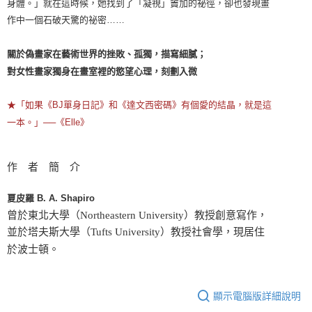
身體。」就在這時候，她找到了「凝視」竇加的祕徑，卻也發現畫
作中一個石破天驚的祕密……
關於偽畫家在藝術世界的挫敗、孤獨，描寫細膩；
對女性畫家獨身在畫室裡的慾望心理，刻劃入微
★「如果《BJ單身日記》和《達文西密碼》有個愛的結晶，就是這
一本。」──《Elle》
作 者 簡 介
夏皮羅 B. A. Shapiro
曾於東北大學（Northeastern University）教授創意寫作，
並於塔夫斯大學（Tufts University）教授社會學，現居住
於波士頓。
顯示電腦版詳細說明