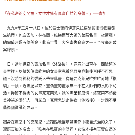
「在私密的空間裡，女性才擁有真實自然的身體。」──竇加
一九九○年三月十八日，位於波士頓的伊莎貝拉嘉納藝術博物館發
生搶案，包含竇加、林布蘭、維梅爾等大師的館藏名畫一夜遭竊，
總價值超過五億美金，此為世界十大名畫失竊案之一。至今毫無破
案線索。
一日，當年遭竊的竇加名畫〈沐浴後〉，竟意外出現在一間破舊的
畫室裡。以繪製偽畫維生的女畫家克萊兒目睹真跡後直呼不可思
議。沒想到神秘的委託人帶來此畫，竟是要克萊兒唯妙唯肖地「複
製」一幀。幾世紀以來，畫偽畫的畫家無一不在大師們的長影下苟
活。抑鬱不得志的女畫家克萊兒，她的畫筆和感情，終究禁不起俊
美神祕的委託人一再慫恿，克萊兒決定偽造〈沐浴後〉，討回不受
藝術圈賞識的屈辱。
獨身在畫室中的克萊兒，近距離地描摹著畫作中獨自洗澡的女子，
琢磨竇加的名言：「唯有在私密的空間裡，女性才接有真實自然的