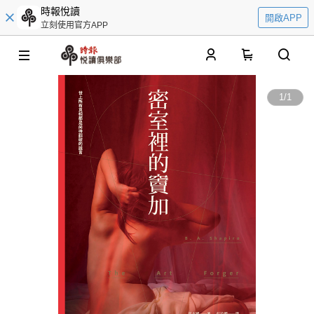
時報悅讀
開啟APP
立刻使用官方APP
0
1
/
1