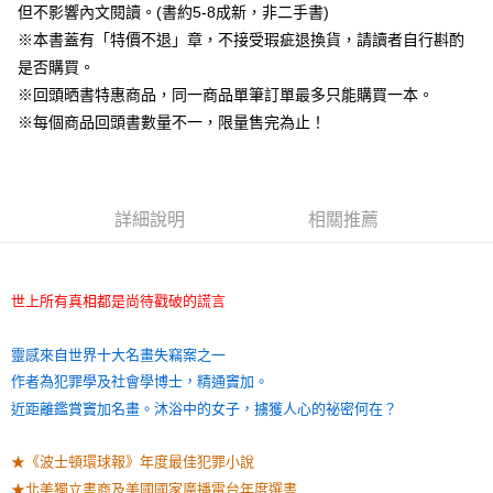
但不影響內文閱讀。(書約5-8成新，非二手書)
※本書蓋有「特價不退」章，不接受瑕疵退換貨，請讀者自行斟酌
是否購買。
※回頭晒書特惠商品，同一商品單筆訂單最多只能購買一本。
※每個商品回頭書數量不一，限量售完為止！
詳細說明
相關推薦
世上所有真相都是尚待戳破的謊言
靈感來自世界十大名畫失竊案之一
作者為犯罪學及社會學博士，精通竇加。
近距離鑑賞竇加名畫。沐浴中的女子，擄獲人心的祕密何在？
★《波士頓環球報》年度最佳犯罪小說
★北美獨立書商及美國國家廣播電台年度選書