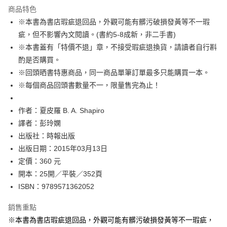
運送方式
商品特色
※本書為書店瑕疵退回品，外觀可能有髒污破損發黃等不一瑕
付款後全家取貨
疵，但不影響內文閱讀。(書約5-8成新，非二手書)
每筆NT$60，滿NT$499(含以上)免運費
※本書蓋有「特價不退」章，不接受瑕疵退換貨，請讀者自行斟
付款後7-11取貨
酌是否購買。
每筆NT$60，滿NT$499(含以上)免運費
※回頭晒書特惠商品，同一商品單筆訂單最多只能購買一本。
※每個商品回頭書數量不一，限量售完為止！
宅配
每筆NT$100，滿NT$499(含以上)免運費
作者：夏皮羅 B. A. Shapiro
譯者：彭玲嫻
出版社：時報出版
出版日期：2015年03月13日
定價：360 元
開本：25開／平裝／352頁
ISBN：9789571362052
銷售重點
※本書為書店瑕疵退回品，外觀可能有髒污破損發黃等不一瑕疵，