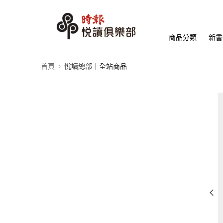
商品分類
新書
首頁
悅讀總部｜全站商品