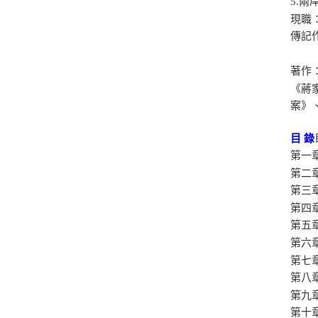
5.
現職
傳記
著作
《蔣
案》
目 錄
第一
第二
第三
第四
第五
第六
第七
第八
第九
第十