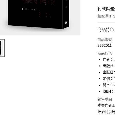
付款與運
超取滿NT$
付款方式
商品特色
信用卡一
商品編號
2662011
ATM付款
商品特色
作者：
運送方式
出版社
出版日期
付款後全
定價：4
每筆NT$6
開本：2
付款後7-1
ISBN：
每筆NT$6
銷售重點
本書作者
宅配
政治鬥爭
每筆NT$1