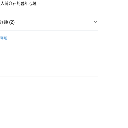
強人蔣介石的暮年心境。
類 (2)
｜全站商品
客服
歷史