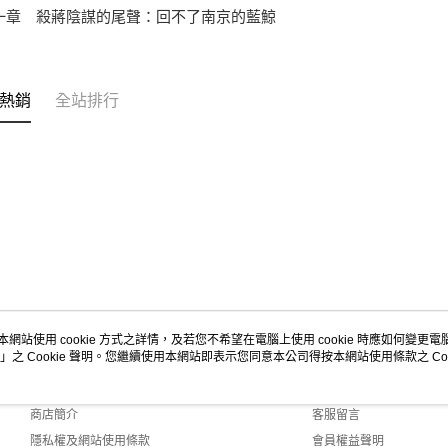
一章 殺蔣陰謀的尾聲：回不了南京的藍鯨
熱銷
全站排行
本網站使用 cookie 方式之詳情，及若您不希望在電腦上使用 cookie 時應如何變更電腦的
」之 Cookie 聲明。您繼續使用本網站即表示您同意本公司得按本網站使用條款之 Coo
關於我們
客服資訊
品牌故事
購物說明
商店簡介
客服留言
隱私權及網站使用條款
會員權益聲明