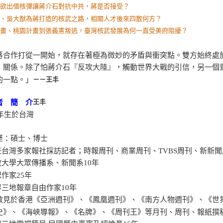
國欲出借核彈讓蔣介石對抗中共，蔣是否接受？
維、吳大猷為蔣打造的核武之路，相關人才後來四散何方？
計畫、桃園計畫到張義憲叛逃，臺灣核武發展為何一直受美府阻擾？
蔣合作打從一開始，就存在著極為微妙的矛盾與衝突點。雙方始終處
』關係。除了怕蔣介石『反攻大陸』，觸動世界大戰的引信，另一個
的一點。」
－－王丰
王丰
者 簡 介
6年生於台灣
歷：碩士、博士
歷任台灣多家報社採訪記者；時報周刊、商業周刊、TVBS周刊、新新
執教大學大眾傳播系、新聞系10年
記作家25年
岸三地報章自由作家10年
散見於香港《亞洲週刊》、《鳳凰週刊》、《南方人物週刊》、《世
史》、《海峽導報》、《名牌》、《周刊王》等月刊、周刊、報紙撰