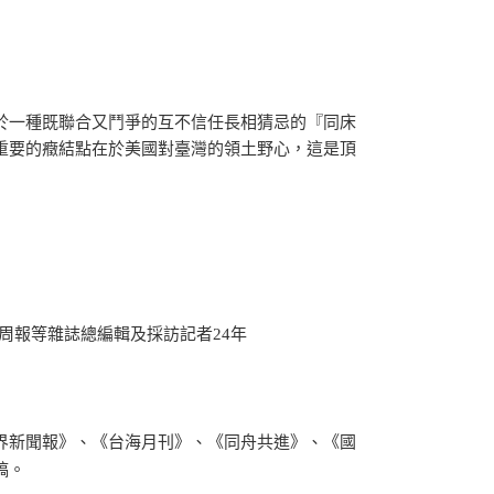
於一種既聯合又鬥爭的互不信任長相猜忌的『同床
重要的癥結點在於美國對臺灣的領土野心，這是頂
聞周報等雜誌總編輯及採訪記者24年
界新聞報》、《台海月刊》、《同舟共進》、《國
稿。