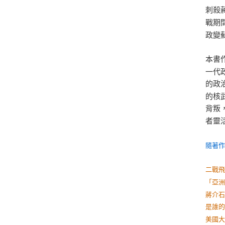
刺殺
戰期
政變
本書
一代
的政
的核
背叛
者靈
隨著
二戰
「亞
蔣介
是誰
美國