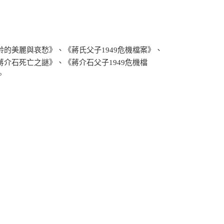
的美麗與哀愁》、《蔣氏父子1949危機檔案》、
介石死亡之謎》、《蔣介石父子1949危機檔
。