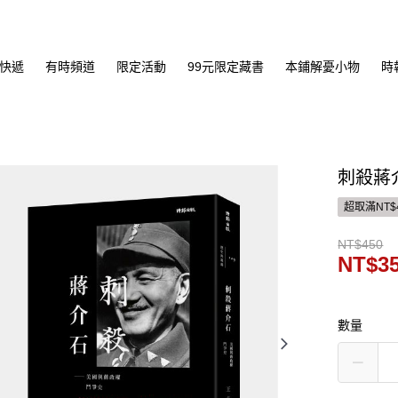
快遞
有時頻道
限定活動
99元限定藏書
本鋪解憂小物
時
刺殺蔣
超取滿NT$
NT$450
NT$3
數量