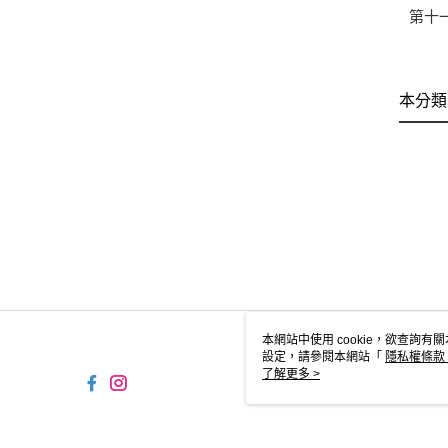
第十
本分類
本網站中使用 cookie，欲查詢有關
設定，請參閱本網站「
隱私權條款
使用 cookie。
了解更多 >