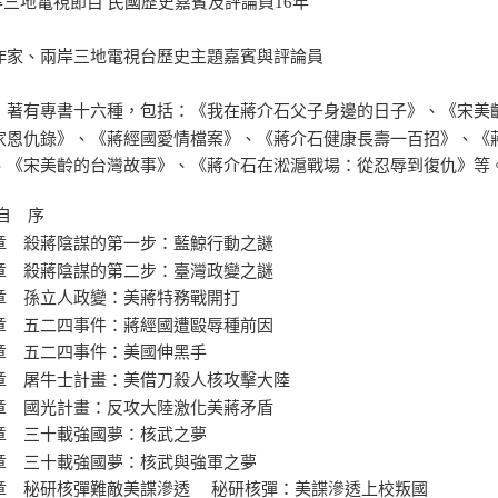
兩岸三地電視節目 民國歷史嘉賓及評論員16年
：
作家、兩岸三地電視台歷史主題嘉賓與評論員
：著有專書十六種，包括：《我在蔣介石父子身邊的日子》、《宋美齡
家恩仇錄》、《蔣經國愛情檔案》、《蔣介石健康長壽一百招》、《蔣
、《宋美齡的台灣故事》、《蔣介石在淞滬戰場：從忍辱到復仇》等
自 序
章 殺蔣陰謀的第一步：藍鯨行動之謎
章 殺蔣陰謀的第二步：臺灣政變之謎
章 孫立人政變：美蔣特務戰開打
章 五二四事件：蔣經國遭毆辱種前因
章 五二四事件：美國伸黑手
章 屠牛士計畫：美借刀殺人核攻擊大陸
章 國光計畫：反攻大陸激化美蔣矛盾
章 三十載強國夢：核武之夢
章 三十載強國夢：核武與強軍之夢
章 秘研核彈難敵美諜滲透 秘研核彈：美諜滲透上校叛國