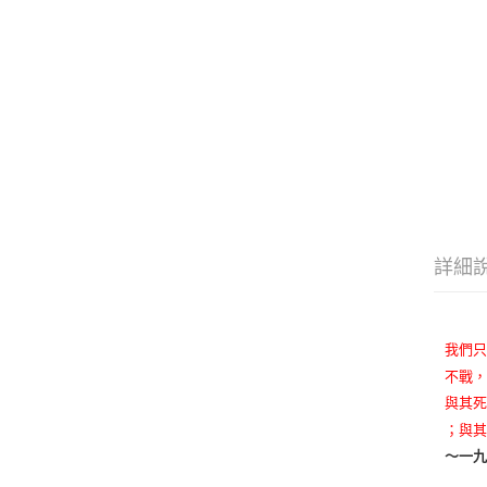
詳細
我們
不戰
與其
；與
～一