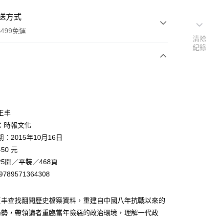
送方式
499免運
清除
紀錄
次付款
王丰
：時報文化
：2015年10月16日
家取貨
50 元
0，滿NT$499(含以上)免運費
5開／平裝／468頁
1取貨
9789571364308
0，滿NT$499(含以上)免運費
王丰查找翻閱歷史檔案資料，重建自中國八年抗戰以來的
局勢，帶領讀者重臨當年險惡的政治環境，理解一代政
00，滿NT$499(含以上)免運費