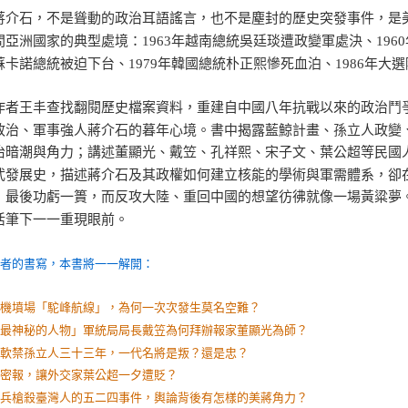
蔣介石，不是聳動的政治耳語謠言，也不是塵封的歷史突發事件，是
間亞洲國家的典型處境：1963年越南總統吳廷琰遭政變軍處決、196
蘇卡諾總統被迫下台、1979年韓國總統朴正熙慘死血泊、1986年大
作者王丰查找翻閱歷史檔案資料，重建自中國八年抗戰以來的政治鬥
政治、軍事強人蔣介石的暮年心境。書中揭露藍鯨計畫、孫立人政變
治暗潮與角力；講述董顯光、戴笠、孔祥熙、宋子文、葉公超等民國
武發展史，描述蔣介石及其政權如何建立核能的學術與軍需體系，卻
，最後功虧一簣，而反攻大陸、重回中國的想望彷彿就像一場黃粱夢
活筆下一一重現眼前。
作者的書寫，本書將一一解開：
飛機墳場「駝峰航線」，為何一次次發生莫名空難？
洲最神秘的人物」軍統局局長戴笠為何拜辦報家董顯光為師？
石軟禁孫立人三十三年，一代名將是叛？還是忠？
的密報，讓外交家葉公超一夕遭貶？
大兵槍殺臺灣人的五二四事件，輿論背後有怎樣的美蔣角力？