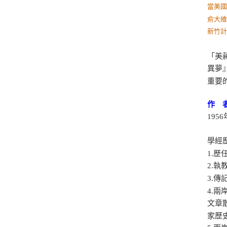
當美
俞大
新竹
「美
異夢
重要
作 
195
學經
1.
2.
3.傳
4.兩
文章
家歷