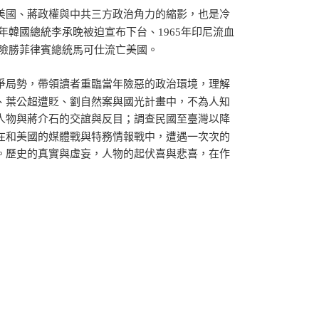
美國、蔣政權與中共三方政治角力的縮影，也是冷
0年韓國總統李承晚被迫宣布下台、1965年印尼流血
選險勝菲律賓總統馬可仕流亡美國。
爭局勢，帶領讀者重臨當年險惡的政治環境，理解
、葉公超遭貶、劉自然案與國光計畫中，不為人知
人物與蔣介石的交誼與反目；調查民國至臺灣以降
在和美國的媒體戰與特務情報戰中，遭遇一次次的
。歷史的真實與虛妄，人物的起伏喜與悲喜，在作