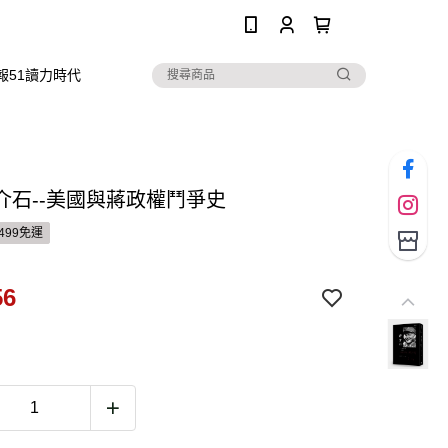
0
報51讀力時代
介石--美國與蔣政權鬥爭史
499免運
56