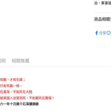
治、軍事
商品相關分
悅讀總部
分享
人文史哲
說明
相關推薦
只有戰，才有生路；
，只有死路一條。
死在臺灣，不如死在大陸
其被美國人出賣而死，不如戰死在戰場！
九六一年十月蔣介石演講摘錄