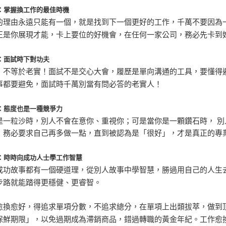
：掌握換工作的最佳時機
的理由永遠只能有一個，就是找到下一個更好的工作，千萬不要因為
正是你展現才能，卡上要位的好機會，在任何一家公司，務必先卡到
：面試時下對功夫
，不等於老實！面試不是交心大會，履歷是單向溝通的工具，要懂得
事都要避免，面試時千萬別當有問必答的老實人！
：態度也是一種競爭力
是一粒沙時，別人不會在意你、重視你；可是當你是一顆鑽石時， 
，務必要求自己再多做一點，直到被認為是「很好」，才是真正的專
：時時向成功人士學工作智慧
成功故事都有一個硬道理，從別人故事中學智慧，勝過用自己的人生
步路就能踏得更穩健、更睿智。
愈換愈好，得追求單項分數，不追求總分，在單項上出類拔萃，做到
保鮮期限」，以免過期成為滯銷商品，錯過轉職的黃金年紀。工作愈