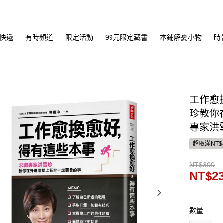
快遞
有時頻道
限定活動
99元限定藏書
本鋪解憂小物
時
工作愈
珍教你
專家洪
超取滿NT$
NT$300
NT$2
數量