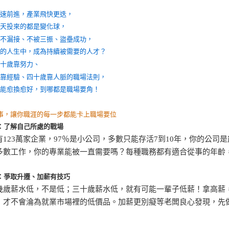
快速前進，產業飛快更迭，
每天投來的都是變化球，
才不漏接、不被三振、盜壘成功，
長的人生中，成為持續被需要的人才？
二十歲靠努力、
歲靠經驗、四十歲靠人脈的職場法則，
就能愈換愈好，到哪都是職場要角！
事，讓你職涯的每一步都能卡上職場要位
：了解自己所處的戰場
有123萬家企業，97％是小公司，多數只能存活7到10年，你的公
多數工作，你的專業能被一直需要嗎？每種職務都有適合從事的年齡
：爭取升遷、加薪有技巧
幾歲薪水低，不是低；三十歲薪水低，就有可能一輩子低薪！拿高薪
，才不會淪為就業市場裡的低價品。加薪更別癡等老闆良心發現，先做