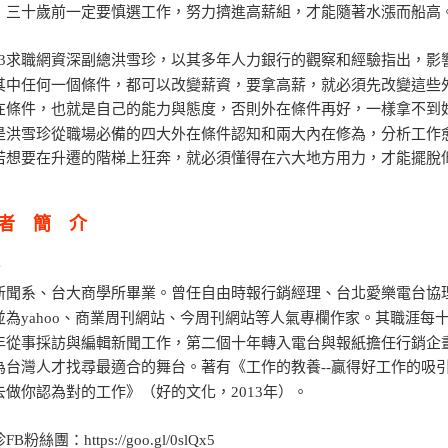
，三十歲前一定要慎選工作，努力擠進高薪組，才能隨著水漲而船高
s123求職網資深副總洪雪珍，以其多年人力銀行的觀察和經驗指出，
其中任何一個條件，都可以改變薪資，要拿高薪，就必須先改變這些
在條件，也就是自己的能力與態度，否則外在條件再好，一樣拿不到
是洪雪珍從職場必備的四大外在條件認知和兩大內在修為，分析工作
若想要在升遷的階梯上狂奔，就必須懂得在六大地方用力，才能擺脫
者 簡 介
珍
新聞系、台大商學所畢業。曾任自由時報行銷經理、台北愛樂電台協理兼
並為yahoo、商業周刊網站、今周刊網站等人氣專欄作家。其職涯
年從事採訪與編輯新聞工作，第二個十年轉入電台與報紙擔任行銷企
為台灣人才找尋最適合的舞台。著有《工作的教養--贏得好工作的吸引
去做你認為對的工作》（好的文化，2013年）。
B粉絲團：https://goo.gl/0slQx5