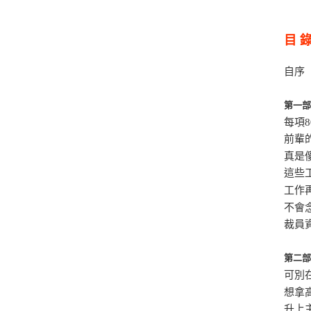
目 
自序
第一
每項
前輩
真是
這些
工作
不會
裁員
第二
可別
想拿
升上