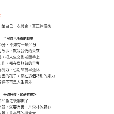
錄
 給自己一次機會，真正摔個夠
部 了解自己所處的戰場
80分，不如有一項99分
的故事，就是我們的未來
傻，把人生交到老闆手上
工作，都在賣無敵的青春
再努力，也別想提早退休
念書的孩子，贏在這個特別的能力
資遣不再是人生意外
部 爭取升遷、加薪有技巧
在30歲之後窮慣了
高薪，就要有養一片森林的野心
主管，拿高薪的機會大