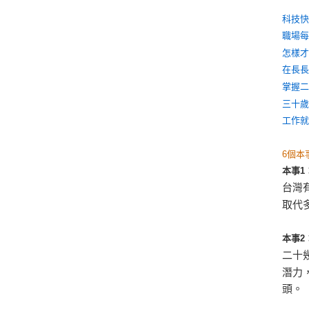
科技
職場
怎樣
在長
掌握
三十
工作
6個本
本事1
台灣
取代
本事2
二十
潛力
頭。