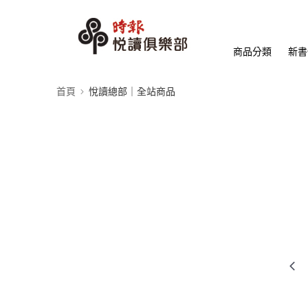
商品分類
新書
首頁
悅讀總部｜全站商品