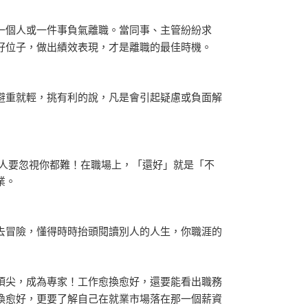
一個人或一件事負氣離職。當同事、主管紛紛求
好位子，做出績效表現，才是離職的最佳時機。
避重就輕，挑有利的說，凡是會引起疑慮或負面解
別人要忽視你都難！在職場上，「還好」就是「不
業。
去冒險，懂得時時抬頭閱讀別人的人生，你職涯的
頂尖，成為專家！工作愈換愈好，還要能看出職務
換愈好，更要了解自己在就業市場落在那一個薪資