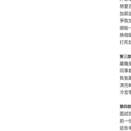
想要
加薪
爭取
頭銜
換個
打死
第三
離職
同事
負氣
漂亮
冷宮
第四
面試
前一
這些