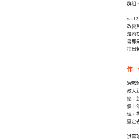
群組
ye
改變
是內
書即
指出
作 
洪雪
政大
總，
個十
理，
堅定
洪雪珍F