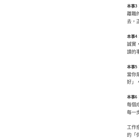
本事3
離職
去，
本事4
誠實
讀的
本事5
當你
好」
本事6
每個
每一
工作
的「