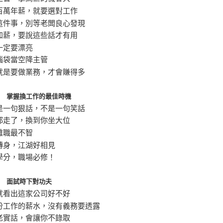
百萬年薪，就要選對工作
這件事，別等老闆良心發現
加薪，要說這些話才有用
一定要漂亮
腦袋當空降主管
就是要做業務，才會賺得多
部 掌握換工作的最佳時機
是一句狠話，不是一句笑話
都走了，換到你坐大位
離職最不智
轉身，江湖好相見
學分，職場必修！
部 面試時下對功夫
就看出這家公司好不好
份工作的薪水，沒有義務要透露
老實話，會讓你不錄取