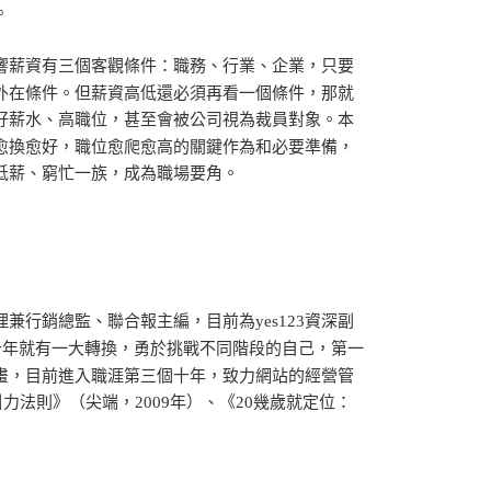
。
影響薪資有三個客觀條件：職務、行業、企業，只要
外在條件。但薪資高低還必須再看一個條件，那就
好薪水、高職位，甚至會被公司視為裁員對象。本
愈換愈好，職位愈爬愈高的關鍵作為和必要準備，
低薪、窮忙一族，成為職場要角。
行銷總監、聯合報主編，目前為yes123資深副
每十年就有一大轉換，勇於挑戰不同階段的自己，第一
畫，目前進入職涯第三個十年，致力網站的經營管
力法則》（尖端，2009年）、《20幾歲就定位：