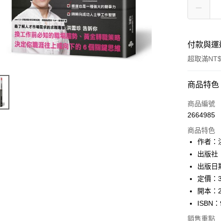
付款與運
超取滿NT$
付款方式
商品特色
信用卡一
商品編號
2664985
ATM付款
商品特色
作者：
運送方式
出版社
出版日期
付款後全
定價：3
每筆NT$6
開本：2
付款後7-1
ISBN：
每筆NT$6
銷售重點