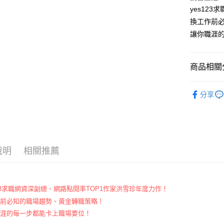
yes12
宅配
換工作前
每筆NT$1
讓你職涯
商品相關分
悅讀總部
分享
商業理財
說明
相關推薦
123求職網資深副總、網路點閱率TOP1作家洪雪珍年度力作！
作前必知的職場趨勢、黃金轉職策略！
職涯的每一步都能卡上職場要位！