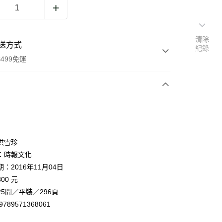
清除
送方式
紀錄
499免運
次付款
洪雪珍
：時報文化
：2016年11月04日
家取貨
00 元
0，滿NT$499(含以上)免運費
5開／平裝／296頁
1取貨
9789571368061
0，滿NT$499(含以上)免運費