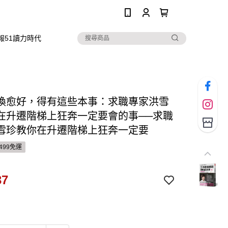
0
報51讀力時代
換愈好，得有這些本事：求職專家洪雪
在升遷階梯上狂奔一定要會的事──求職
雪珍教你在升遷階梯上狂奔一定要
499免運
37