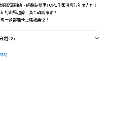
3求職網資深副總、網路點閱率TOP1作家洪雪珍年度力作！
必知的職場趨勢、黃金轉職策略！
00，滿NT$499(含以上)免運費
的每一步都能卡上職場要位！
類 (2)
｜全站商品
客服
職場工作術