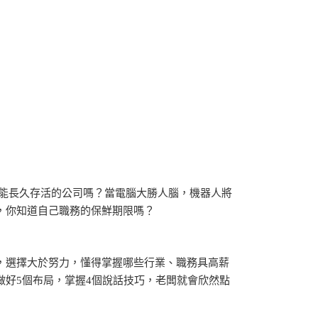
司是能長久存活的公司嗎？當電腦大勝人腦，機器人將
，你知道自己職務的保鮮期限嗎？
，選擇大於努力，懂得掌握哪些行業、職務具高薪
好5個布局，掌握4個說話技巧，老闆就會欣然點