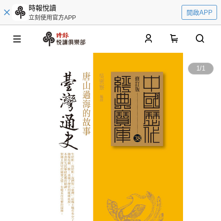
時報悅讀
開啟APP
立刻使用官方APP
0
1
/
1