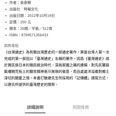
作者：吳密察
付款後全家取貨
出版社：時報文化
每筆NT$60，滿NT$499(含以上)免運費
出版日期：2012年10月19日
付款後7-11取貨
定價：250 元
每筆NT$60，滿NT$499(含以上)免運費
開本：25開／平裝／312頁
ISBN：9789571356433
宅配
每筆NT$100，滿NT$499(含以上)免運費
銷售重點
《台灣通史》為有關台灣歷史的一部通史著作，算是台灣人第一次
完成的第一部冠以「臺灣通史」名稱的著作。因爲《臺灣通史》成
於異民族日本的殖民統治時代，深抱家國之痛的連橫，對先民篳路
藍褸開荒拓土的艱苦精神表示無限的敬意，而且處處洋溢着對鄉土
深切的關愛之情。本書打散連先生所採用的「記傳體」撰寫方式，
以連氏所提供的臺灣歷史的間架，
詳細說明
相關推薦