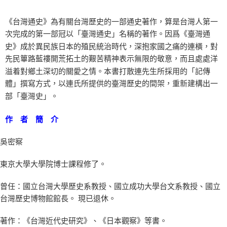
《台灣通史》為有關台灣歷史的一部通史著作，算是台灣人第一
次完成的第一部冠以「臺灣通史」名稱的著作。因爲《臺灣通
史》成於異民族日本的殖民統治時代，深抱家國之痛的連橫，對
先民篳路藍褸開荒拓土的艱苦精神表示無限的敬意，而且處處洋
溢着對鄉土深切的關愛之情。本書打散連先生所採用的「記傳
體」撰寫方式，以連氏所提供的臺灣歷史的間架，重新建構出一
部「臺灣史」。
作 者 簡 介
吳密察
東京大學大學院博士課程修了。
曾任：國立台灣大學歷史系教授、國立成功大學台文系教授、國立
台灣歷史博物館館長。 現已退休。
著作：《台灣近代史研究》、《日本觀察》等書。