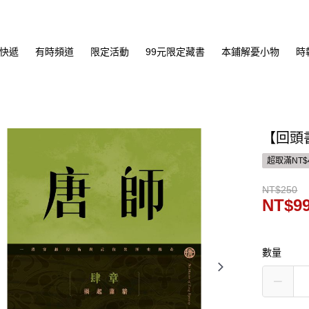
快遞
有時頻道
限定活動
99元限定藏書
本鋪解憂小物
時
【回頭
超取滿NT$
NT$250
NT$9
數量