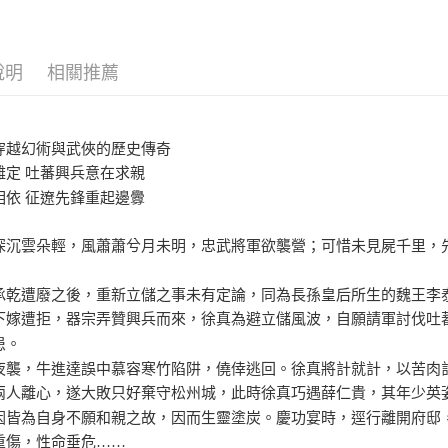
說明
相關推薦
穿越幻術與武俠的歷史傳奇
難定 吐蕃興兵意在求親
相依 征遼先鋒重起邊釁
深沉雲朵輕，風蕭蕭兮月未明，忠武將軍欲襲營；可惜未見屍千里，
承乾遭廢之後，重新立儲之事未有定論，同為長孫皇后所生的魏王李
下嫁遭拒，器宗弄贊興兵而來，徐真為避立儲風波，自願請軍討伐吐
患。
夜襲，牛進達誤中慕容寒竹陷阱，僥倖逃回。徐真將計就計，以苦肉
兩人離心，遂大敗只好棄守松州城，此時徐真巧遇薛仁貴，其年少英
因皆為自身不願和親之故，因而生靈塗炭。慶功宴時，逕行離開府邸
重傷，性命垂危……