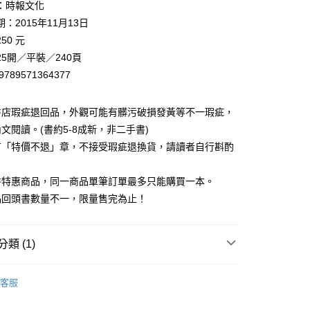
：時報文化
00，滿NT$499(含以上)免運費
：2015年11月13日
50 元
5開／平裝／240頁
9789571364377
書店瑕疵退回品，外觀可能有髒污破損發黃等不一瑕疵，
文閱讀。(書約5-8成新，非二手書)
有「特價不退」章，不接受瑕疵退換貨，請讀者自行斟酌
。
書特惠商品，同一商品單筆訂單最多只能購買一本。
品回頭書數量不一，限量售完為止！
類 (1)
藏書
客服