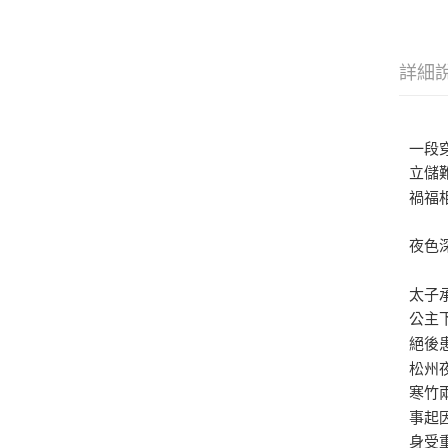
詳細
一段
立儲
禍福
夜色
太子
公主
絕後
松州
寒竹
事起
身受