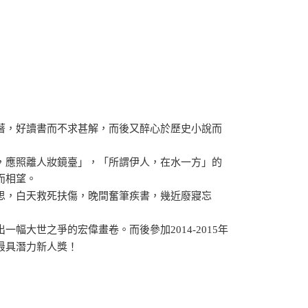
著，好讀書而不求甚解，而後又醉心於歷史小說而
，應照離人妝鏡臺」，「所謂伊人，在水一方」的
而相望。
思，白天救死扶傷，晚間奮筆疾書，幾近廢寢忘
大世之爭的宏偉畫卷。而後參加2014-2015年
最具潛力新人獎！