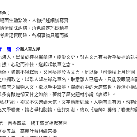
特色：
爭場面生動緊湊、人物描述細膩寫實
女情愫曖昧糾結、角色設定巧妙精準
史考證翔實明確、各項事物具體而微
離人望左岸
者 簡 介
北海人，畢業於桂林醫學院，酷愛文史，對古文言有著近乎癡迷的執
自拔，心馳而神往，遂起起執筆之念。
情傷，鬱鬱不得釋懷，又因癡迷於古文言，是以從「可憐樓上月徘徊
之中擷取之，以離人望左岸為筆名，取意離人已遠去，只能淚眼隔岸
尚盛唐之風物人文，欲以手中筆墨，描繪心中的大唐盛世，遂潛心構
雖多有酸楚卻又甘之如飴，著就了歷史題材小說《唐師》。
構思巧妙，卻又不失磅礡大氣，文字精雕細琢，人物有血有肉，勾勒出一幅
路文學聯賽，讀者爭相閱讀，佳評如潮，終以《唐師》獲得了聯賽的
第一百零四章 魏王盛宴相聚芙蓉
百零五章 高麗吐蕃相繼來擾