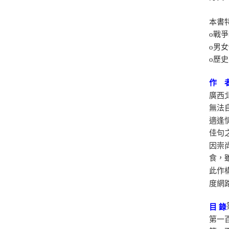
本書
o戰
o男
o歷
作 
廣西
無法
適逢
佳句
因崇
食，
此作
度網
目 錄
第一