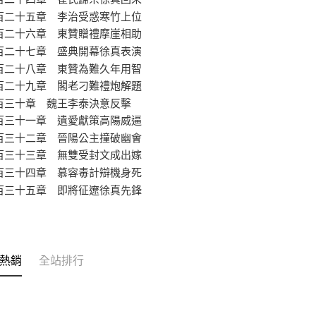
百二十五章 李治受惑寒竹上位
百二十六章 東贊贈禮摩崖相助
百二十七章 盛典開幕徐真表演
百二十八章 東贊為難久年用智
百二十九章 閣老刁難禮炮解題
百三十章 魏王李泰決意反擊
百三十一章 遺愛獻策高陽威逼
百三十二章 晉陽公主撞破幽會
百三十三章 無雙受封文成出嫁
百三十四章 慕容毒計辯機身死
百三十五章 即將征遼徐真先鋒
熱銷
全站排行