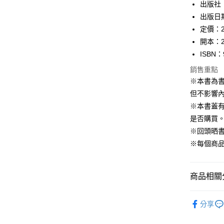
出版社
每筆NT$1
出版日期
定價：2
開本：2
ISBN：
銷售重點
※本書為
但不影響內
※本書蓋
是否購買
※回頭晒
※每個商
商品相關分
99元限定
分享