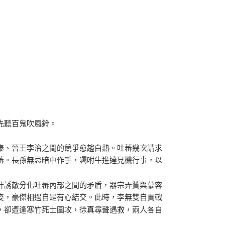
先聽百鬼吹風鈴。
泰、晉王李治之間的競爭愈趨白熱。吐蕃幾次請求
蕃。長孫無忌暗中作手，囑咐牛進達見機行事，以
計誘敵分化吐蕃內部之間的矛盾，器宗弄贊與慕容
姿，豪傑相遇自是有心結交。此時，李無雙自責戰
，卻遭逢寒竹死士圍攻，徐真尋聲遇救，兩人各自