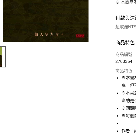
※ 本商品
付款與運
超取滿NT$
付款方式
商品特色
信用卡一
商品編號
2763354
ATM付款
商品特色
※本書
運送方式
疵，但
※本書
付款後全
斟酌是
每筆NT$6
※回頭
付款後7-1
※每個
每筆NT$6
作者：
宅配