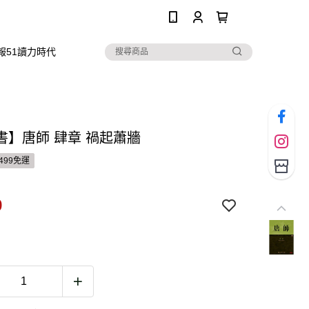
0
報51讀力時代
書】唐師 肆章 禍起蕭牆
499免運
9