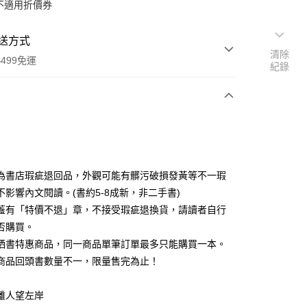
不適用折價券
送方式
清除
499免運
紀錄
次付款
為書店瑕疵退回品，外觀可能有髒污破損發黃等不一瑕
不影響內文閱讀。(書約5-8成新，非二手書)
蓋有「特價不退」章，不接受瑕疵退換貨，請讀者自行
家取貨
否購買。
0，滿NT$499(含以上)免運費
晒書特惠商品，同一商品單筆訂單最多只能購買一本。
1取貨
商品回頭書數量不一，限量售完為止！
0，滿NT$499(含以上)免運費
離人望左岸