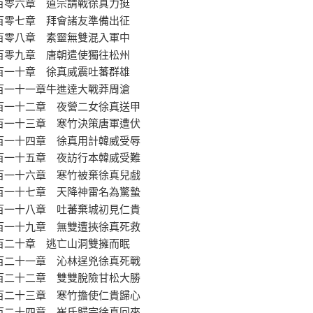
百零六章 道宗請戰徐真力挺
百零七章 拜會諸友準備出征
百零八章 素靈無雙混入軍中
百零九章 唐朝遣使獨往松州
百一十章 徐真威震吐蕃群雄
百一十一章牛進達大戰莽周滄
百一十二章 夜營二女徐真送甲
百一十三章 寒竹決策唐軍遭伏
百一十四章 徐真用計韓威受辱
百一十五章 夜訪行本韓威受難
百一十六章 寒竹被棄徐真兒戲
百一十七章 天降神雷名為驚蟄
百一十八章 吐蕃棄城初見仁貴
百一十九章 無雙遭挾徐真死救
百二十章 逃亡山洞雙擁而眠
百二十一章 沁林逞兇徐真死戰
百二十二章 雙雙脫險甘松大勝
百二十三章 寒竹擔使仁貴歸心
百二十四章 崔氏歸宗徐真回來