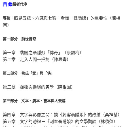
編者代序
目 錄
導論：
照見五蘊、六感與七竅－看懂「聶隱娘」的重要性（陳相
因）
第一部分 前世傳奇
第一章 裴鉶之聶隱娘「傳奇」（康韻梅）
第二章 走入人間一把劍（陳思齊）
第二部分 侯氏「武」與「俠」
第三章 孤獨與邊緣的美學（陳相因）
第三部分 文本、劇本、書本與大螢幕
第四章 文字與影像之間：談《刺客聶隱娘》的改編（桑梓蘭）
第五章 文字的跡證－《刺客聶隱娘》的文學閱讀（林積萍）