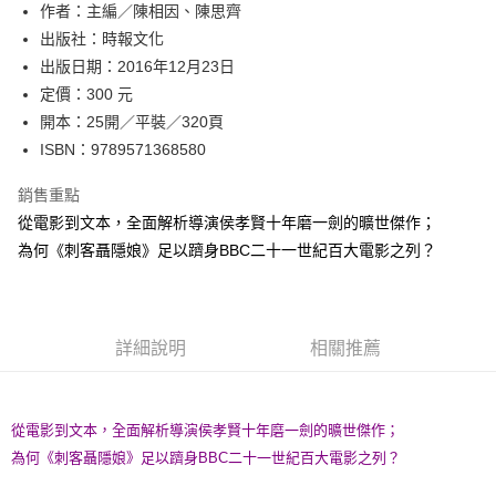
作者：主編／陳相因、陳思齊
付款後全家取貨
出版社：時報文化
每筆NT$60，滿NT$499(含以上)免運費
出版日期：2016年12月23日
付款後7-11取貨
定價：300 元
每筆NT$60，滿NT$499(含以上)免運費
開本：25開／平裝／320頁
ISBN：9789571368580
宅配
每筆NT$100，滿NT$499(含以上)免運費
銷售重點
從電影到文本，全面解析導演侯孝賢十年磨一劍的曠世傑作；
為何《刺客聶隱娘》足以躋身BBC二十一世紀百大電影之列？
詳細說明
相關推薦
從電影到文本，全面解析導演侯孝賢十年磨一劍的曠世傑作；
為何《刺客聶隱娘》足以躋身BBC二十一世紀百大電影之列？