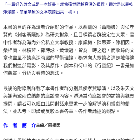
「一篇好的論文或是一本好書，就像這世間越高深的道理，通常是以最乾
淨淺顯、簡單明瞭的文字表達出來一樣。」
本書的目的在為讀者介紹好的作品，以裴鉶的〈聶隱娘〉與侯孝
賢的《刺客聶隱娘》為研究對象，且目標讀者群設定在大眾。書
中作者群為海內外公私立大學教授：康韻梅、陳思齊、陳相因、
桑梓蘭、林積萍、郭詩詠、黃儀冠，皆為一時之選，而收錄的文
章也盡量不談高深晦澀的學術理論，務求向大眾讀者清楚地傳達
我們對這部電影，及其原作、劇本和衍申的《行雲紀》一書是如
何觀賞、分析與看待的想法。
最後的附錄則詳載了本書作者群分別與侯孝賢導演，以及朱天文
與謝海盟兩位編劇的座談會內容。透過當時座談會的訪談與觀眾
提問，讀者可以經由此間對話來更進一步瞭解導演和編劇的想
法，並思考、印證或反駁本書各章、各作者論述的觀點。
主編／陳相因
作 者 簡 介