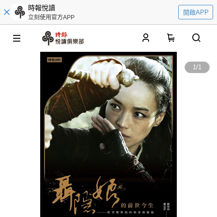
時報悅讀
開啟APP
立刻使用官方APP
0
1
/
1