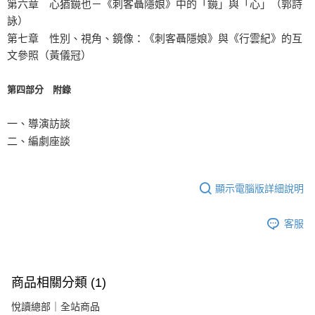
第六章 心猶鏡也－《刺客聶隱娘》中的「鏡」與「心」（郭詩
詠）
第七章 性別、視角、鏡像：《刺客聶隱娘》與《行雲紀》的互
文參照（黃儀冠）
第四部分 附錄
一、導演訪談
二、編劇座談
顯示電腦版詳細說明
客服
商品相關分類 (1)
悅讀總部｜全站商品