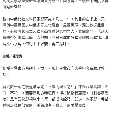
劍橋大學斯拉夫研究系與東方研究系兩系博士。現任中研院文哲
所副研究員。
致力中俄比較文學與電影研究，凡二十年，其目的在求唐、元、
清與中華民國之中俄多元文化融合，風華再現。深知欲達此目
的，必須喚起民眾及聯合學界愛好影視之人，共同奮鬥。《刺客
聶隱娘》御繁以簡，深藏胡（今日已成前蘇聯與俄羅斯聯邦）漢
跨文化視角，值得上下求索，再三品味。
主編／陳思齊
劍橋大學東方系碩士、博士。現任台北市立大學中文系助理教
授。
習武數十載之後逐漸察覺「不戰而屈人之兵」才是武學真諦，名
曰「不殺」。而要達到這種境界，得打破物我藩籬。《刺客聶隱
娘》是有武俠影視以來，第一部成功詮釋「武道」的電影。希望
透過詮釋這部電影，引領讀者一窺真正的武學奧義。