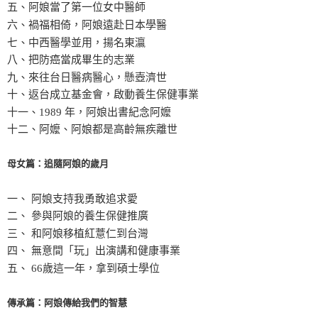
五、阿娘當了第一位女中醫師
六、禍福相倚，阿娘遠赴日本學醫
七、中西醫學並用，揚名東瀛
八、把防癌當成畢生的志業
九、來往台日醫病醫心，懸壺濟世
十、返台成立基金會，啟動養生保健事業
十一、1989 年，阿娘出書紀念阿嬤
十二、阿嬤、阿娘都是高齡無疾離世
母女篇：追隨阿娘的歲月
一、 阿娘支持我勇敢追求愛
二、 參與阿娘的養生保健推廣
三、 和阿娘移植紅薏仁到台灣
四、 無意間「玩」出演講和健康事業
五、 66歲這一年，拿到碩士學位
傳承篇：阿娘傳給我們的智慧