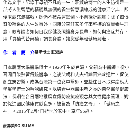
化為文字，記錄下母親不凡的一生。莊淑旂博士的人生彷彿是一
部將人生智慧的精髓與無價的養生智慧濃縮成的健康活字典，即
便處處充滿挑戰，她仍不被命運擊倒、不向挫折認輸；除了如傳
奇般精采的人生故事外，同時分享莊家多年來堅持的寶貴養生理
念，教導讀者如何自我保健及照護身旁長輩，如何與癌症共存、
用「食補代替藥補」調養身體，讓您從年輕健康到老。
醫學博士 莊淑旂
作 者 簡 介
日本慶應大學醫學博士。1920年生於台灣，父親為中醫師，從小
耳濡目染熟習傳統醫學，之後父親和丈夫相繼因癌症過世，促使
她立志習醫，成為台灣第一位女中醫師，並赴往日本取得慶應大
學醫學博士的精深研究。以結合中西醫兩者之長的自然醫學健康
法，長期在台日兩地推廣宣傳防癌抗癌觀念與女性健康管理，對
於促進國民健康貢獻良多，被譽為「防癌之母」、「健康之
神」。2015年2月4日逝世於家中，享年96歲。
莊壽美SO SU ME