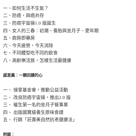
一、如何生活不生氣？
二、防癌，與癌共存
三、防癌宇宙操1.0 版誕生
四、女人的三春：初潮、養胎與坐月子、更年期
五、廚房即藥房
六、今天疲勞，今天消除
七、不同體型吃不同的飲食
八、高齡樂活族，怎樣生活最健康
感恩篇：一顆回饋的心
一、 接掌基金會，推動公益活動
二、 改良防癌宇宙操，推出2.0 版
三、 催生第一名的坐月子餐事業
四、 出版國寶級養生原味食譜
五、 行銷「莊壽美自然抗老健康法」
附錄：