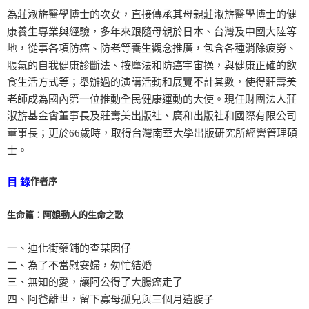
為莊淑旂醫學博士的次女，直接傳承其母親莊淑旂醫學博士的健
康養生專業與經驗，多年來跟隨母親於日本、台灣及中國大陸等
地，從事各項防癌、防老等養生觀念推廣，包含各種消除疲勞、
脹氣的自我健康診斷法、按摩法和防癌宇宙操，與健康正確的飲
食生活方式等；舉辦過的演講活動和展覽不計其數，使得莊壽美
老師成為國內第一位推動全民健康運動的大使。現任財團法人莊
淑旂基金會董事長及莊壽美出版社、廣和出版社和國際有限公司
董事長；更於66歲時，取得台灣南華大學出版研究所經營管理碩
士。
作者序
目 錄
生命篇：阿娘動人的生命之歌
一、迪化街藥鋪的查某囡仔
二、為了不當慰安婦，匆忙結婚
三、無知的愛，讓阿公得了大腸癌走了
四、阿爸離世，留下寡母孤兒與三個月遺腹子