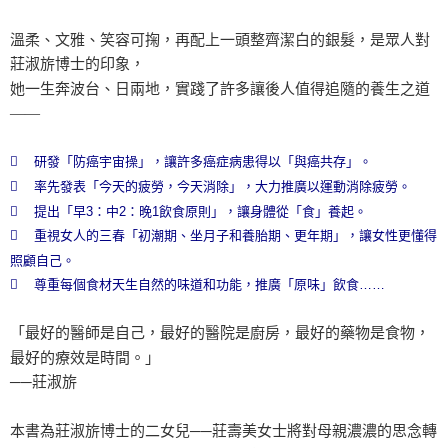
溫柔、文雅、笑容可掬，再配上一頭整齊潔白的銀髮，是眾人對
莊淑旂博士的印象，
她一生奔波台、日兩地，實踐了許多讓後人值得追隨的養生之道
――
 研發「防癌宇宙操」，讓許多癌症病患得以「與癌共存」。
 率先發表「今天的疲勞，今天消除」，大力推廣以運動消除疲勞。
 提出「早3：中2：晚1飲食原則」，讓身體從「食」養起。
 重視女人的三春「初潮期、坐月子和養胎期、更年期」，讓女性更懂得
照顧自己。
 尊重每個食材天生自然的味道和功能，推廣「原味」飲食……
「最好的醫師是自己，最好的醫院是廚房，最好的藥物是食物，
最好的療效是時間。」
──莊淑旂
本書為莊淑旂博士的二女兒──莊壽美女士將對母親濃濃的思念轉