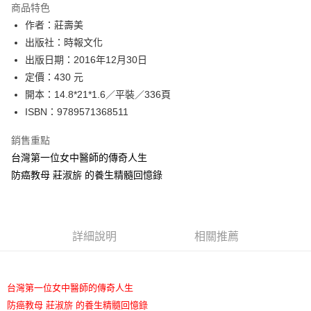
運送方式
商品特色
作者：莊壽美
付款後全家取貨
出版社：時報文化
每筆NT$60，滿NT$499(含以上)免運費
出版日期：2016年12月30日
付款後7-11取貨
定價：430 元
每筆NT$60，滿NT$499(含以上)免運費
開本：14.8*21*1.6／平裝／336頁
ISBN：9789571368511
宅配
每筆NT$100，滿NT$499(含以上)免運費
銷售重點
台灣第一位女中醫師的傳奇人生
防癌教母 莊淑旂 的養生精髓回憶錄
詳細說明
相關推薦
台灣第一位女中醫師的傳奇人生
防癌教母 莊淑旂 的養生精髓回憶錄