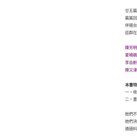
廿五
篇篇
伴隨
這群
陳芳
夏曉
李岳
陳又
本書
一，
二，
她們
她們
通過