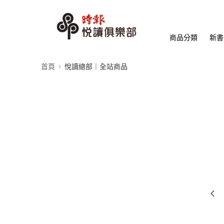
商品分類
新書
首頁
悅讀總部｜全站商品