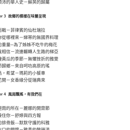
顛沛的華人史－蘇英的歸屬
pter 3 故鄉的模樣在味蕾呈現
而戰－菲律賓的仙杜瑞拉
你從哪裡來－娣蒂的無國界料理
的重量─為了姊姊不吃牛的梅花
我相信－流連輾轉人生路的梯亞
醃黃瓜的季節－無懼挫折的雅雯
節歸鄉－來自呵叻高原的瑤
站，希望－瑪莉的小餐車
花開－女香緣分從瑞典來
ter 4 風雨飄搖，有我們在
避雨的所在－麗娜的開齋節
接住你－舒婷與四方報
的排骨飯—默默守護的科雅
出口的關懷－雅青的酸辣湯