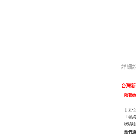
詳細
台灣新
陪著
廿五
「餐
透過
她們