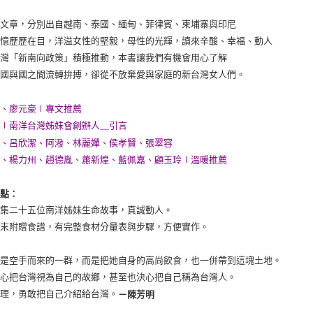
篇文章，分別出自越南、泰國、緬甸、菲律賓、柬埔寨與印尼
回憶歷歷在目，洋溢女性的堅毅，母性的光輝，讀來辛酸、幸福、動人
台灣「新南向政策」積極推動，本書讓我們有機會用心了解
在國與國之間流轉拚搏，卻從不放棄愛與家庭的新台灣女人們。
明、廖元豪∣專文推薦
鵑∣南洋台灣姊妹會創辦人＿引言
軒、呂欣潔、阿潑、林麗嬋、侯孝賢、張翠容
津、楊力州、趙德胤、蕭新煌、藍佩嘉、顧玉玲∣溫暖推薦
特點：
收集二十五位南洋姊妹生命故事，真誠動人。
書末附贈食譜，有完整食材分量表與步驟，方便實作。
不是空手而來的一群，而是把她自身的高尚飲食，也一併帶到這塊土地。
決心把台灣視為自己的故鄉，甚至也決心把自己稱為台灣人。
料理，勇敢把自己介紹給台灣。
－陳芳明