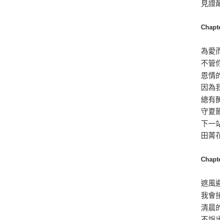
見證
Cha
為愛
不管
恩情
因為
總有
守夏
下一
田菁
Chap
遮風
我會
清晨
不說