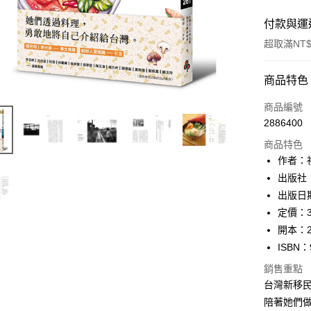
付款與運
超取滿NT$
付款方式
商品特色
信用卡一
商品編號
2886400
ATM付款
商品特色
作者：
運送方式
出版社
出版日期
付款後全
定價：3
每筆NT$6
開本：2
付款後7-1
ISBN：
每筆NT$6
銷售重點
台灣新移
宅配
陪著她們
每筆NT$1