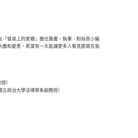
在「餐桌上的家鄉」擔任籌畫、執筆、粉絲頁小編
大膽和愛意，希望有一天能讓更多人看見那曾在我
教授）
國立政治大學法律學系副教授）