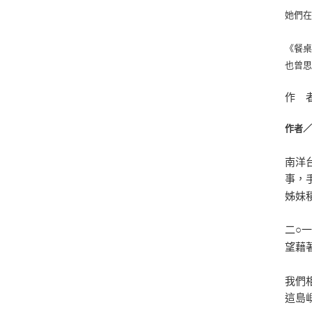
她們
《餐
也曾
作 
作者
南洋
事，
姊妹
二○
望藉
我們
這島