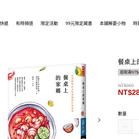
快遞
有時頻道
限定活動
99元限定藏書
本鋪解憂小物
時
餐桌上
超取滿NT$
NT$360
NT$2
數量