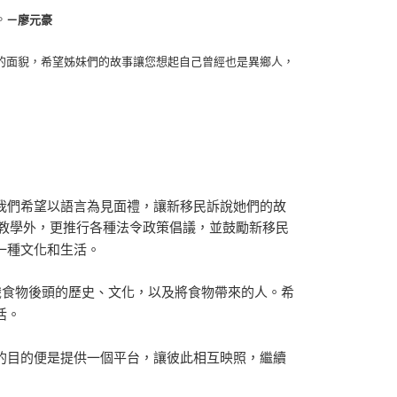
。
－廖元豪
的面貎，希望姊妹們的故事讓您想起自己曾經也是異鄉人，
我們希望以語言為見面禮，讓新移民訴說她們的故
了教學外，更推行各種法令政策倡議，並鼓勵新移民
一種文化和生活。
識食物後頭的歷史、文化，以及將食物帶來的人。希
活。
的目的便是提供一個平台，讓彼此相互映照，繼續