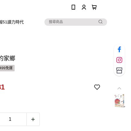
0
報51讀力時代
的家鄉
499免運
81