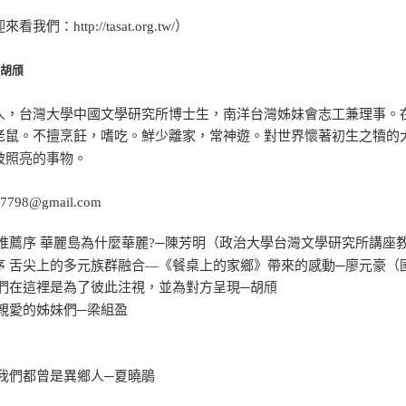
看我們：http://tasat.org.tw/）
／胡頎
人，台灣大學中國文學研究所博士生，南洋台灣姊妹會志工兼理事。
老鼠。不擅烹飪，嗜吃。鮮少離家，常神遊。對世界懷著初生之犢的
被照亮的事物。
l7798@gmail.com
推薦序 華麗島為什麼華麗?─陳芳明（政治大學台灣文學研究所講座
序 舌尖上的多元族群融合—《餐桌上的家鄉》帶來的感動─廖元豪（
我們在這裡是為了彼此注視，並為對方呈現─胡頎
給親愛的姊妹們─梁組盈
 我們都曾是異鄉人─夏曉鵑