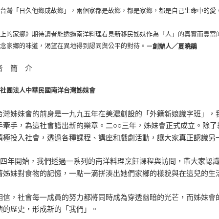
在台灣「日久他鄉成故鄉」，兩個家都是故鄉，都是家鄉，都是自己生命中的愛
桌上的家鄉》期待讀者能透過南洋料理看見新移民姊妹作為「人」的真實而豐富
思念家鄉的味道，渴望在異地得到認同與公平的對待。
－創辦人／夏曉鵑
者 簡 介
／社團法人中華民國南洋台灣姊妹會
台灣姊妹會的前身是一九九五年在美濃創設的「外籍新娘識字班」，
手牽手，為這社會譜出新的樂章。二○○三年，姊妹會正式成立。除
積極投入社會，透過各種課程、講座和戲劇活動，讓大家真正認識另
一四年開始，我們透過一系列的南洋料理烹飪課程與訪問，帶大家認
著姊妹對食物的記憶，一點一滴拼湊出她們家鄉的樣貌與在這兒的生
相信，社會每一成員的努力都將同時成為穿透幽暗的光芒，而姊妹會
嶼的歷史，形成新的「我們」。