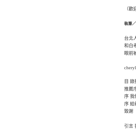
（歡迎來
執筆
台北
和白
眼前
chery
目 錄
推薦
序 
序 
致謝
引言