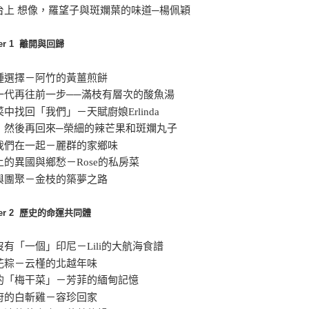
台上 想像，羅望子與斑斕葉的味道─楊佩穎
ter 1 離開與回歸
種選擇－阿竹的黃薑煎餅
一代再往前一步──滿枝有層次的酸魚湯
中找回「我們」－天賦廚娘Erlinda
，然後再回來─榮細的辣芒果和斑斕丸子
我們在一起－麗群的家鄉味
上的異國與鄉愁－Rose的私房菜
與團聚－金枝的築夢之路
ter 2 歷史的命運共同體
沒有「一個」印尼－Lili的大航海食譜
花粽－云槿的北越年味
的「梅干菜」－芳菲的緬甸記憶
府的白斬雞－容珍回家