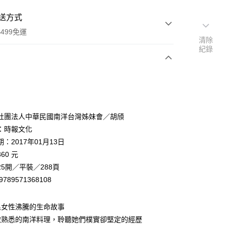
送方式
499免運
清除
紀錄
次付款
社團法人中華民國南洋台灣姊妹會／胡頎
：時報文化
：2017年01月13日
家取貨
60 元
0，滿NT$499(含以上)免運費
5開／平裝／288頁
1取貨
9789571368108
0，滿NT$499(含以上)免運費
民女性沸騰的生命故事
做熟悉的南洋料理，聆聽她們樸實卻堅定的經歷
00，滿NT$499(含以上)免運費