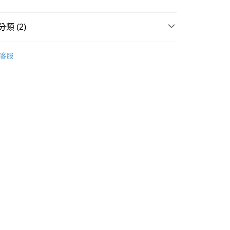
類 (2)
｜全站商品
客服
文