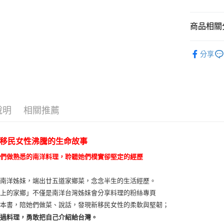
商品相關分
悅讀總部
分享
文學
散
說明
相關推薦
移民女性沸騰的生命故事
她們做熟悉的南洋料理，聆聽她們樸實卻堅定的經歷
位南洋姊妹，端出廿五道家鄉菜，念念半生的生活經歷。
桌上的家鄉」不僅是南洋台灣姊妹會分享料理的粉絲專頁
這本書，陪她們做菜、說話，發現新移民女性的柔軟與堅韌；
通過料理，勇敢把自己介紹給台灣。