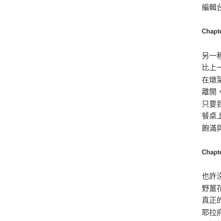
編輯
Chap
另一
比上
在燉菜
離開
只要
餐桌
飽滿
Chap
也許
野薑
真正
耶拉