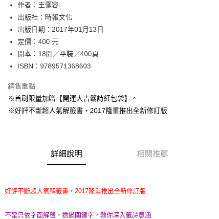
作者：王儷容
付款後全家取貨
出版社：時報文化
每筆NT$60，滿NT$499(含以上)免運費
出版日期：2017年01月13日
付款後7-11取貨
定價：400 元
每筆NT$60，滿NT$499(含以上)免運費
開本：18開／平裝／400頁
ISBN：9789571368603
宅配
每筆NT$100，滿NT$499(含以上)免運費
銷售重點
※首刷限量加贈【開運大吉籤詩紅包袋】。
※好評不斷超人氣解籤書‧2017隆重推出全新修訂版
詳細說明
相關推薦
好評不斷超人氣解籤書‧2017隆重推出全新修訂版
不是只依字面解籤，透過關鍵字，教你深入籤詩意涵