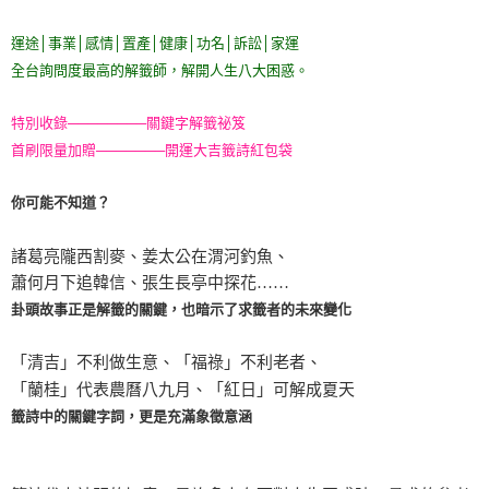
運途│事業│感情│置產│健康│功名│訴訟│家運
全台詢問度最高的解籤師，解開人生八大困惑。
特別收錄────────關鍵字解籤祕笈
首刷限量加贈───────開運大吉籤詩紅包袋
你可能不知道？
諸葛亮隴西割麥、姜太公在渭河釣魚、
蕭何月下追韓信、張生長亭中探花……
卦頭故事正是解籤的關鍵，也暗示了求籤者的未來變化
「清吉」不利做生意、「福祿」不利老者、
「蘭桂」代表農曆八九月、「紅日」可解成夏天
籤詩中的關鍵字詞，更是充滿象徵意涵