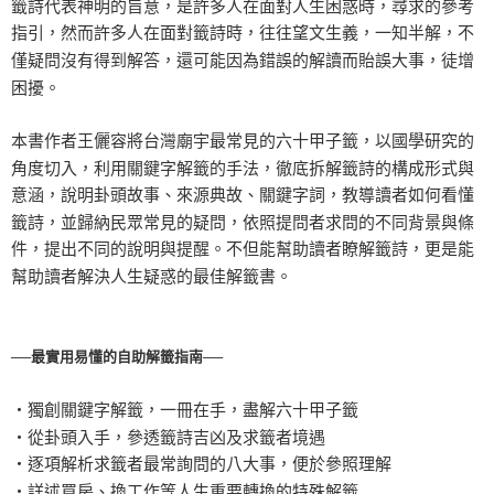
籤詩代表神明的旨意，是許多人在面對人生困惑時，尋求的參考
指引，然而許多人在面對籤詩時，往往望文生義，一知半解，不
僅疑問沒有得到解答，還可能因為錯誤的解讀而貽誤大事，徒增
困擾。
本書作者王儷容將台灣廟宇最常見的六十甲子籤，以國學研究的
角度切入，利用關鍵字解籤的手法，徹底拆解籤詩的構成形式與
意涵，說明卦頭故事、來源典故、關鍵字詞，教導讀者如何看懂
籤詩，並歸納民眾常見的疑問，依照提問者求問的不同背景與條
件，提出不同的說明與提醒。不但能幫助讀者瞭解籤詩，更是能
幫助讀者解決人生疑惑的最佳解籤書。
──最實用易懂的自助解籤指南──
‧獨創關鍵字解籤，一冊在手，盡解六十甲子籤
‧從卦頭入手，參透籤詩吉凶及求籤者境遇
‧逐項解析求籤者最常詢問的八大事，便於參照理解
‧詳述買房、換工作等人生重要轉換的特殊解籤