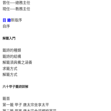
曾任──總務主任
現任──教務主任
新版序
目 錄
自序
解籤入門
籤詩的種類
籤詩的結構
解籤須具備之涵養
求籤方式
解籤方式
六十甲子籤詩詳解
籤首
第一籤 甲子 唐太宗坐享太平
第二籤 甲寅 唐太宗令武媚娘賞花