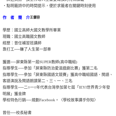
‧點明籤詩中的時間提示，便於求籤者在關鍵時刻使用
王儷容
作 者 簡 介
學歷：國立高師大國文教學所畢業
現職：國立高職國文教師
經歷：曾任補習班講師
靠打工──賺了人生第一部車
獲選──屏東縣第一屆SUPER教師(高中職組)
指導學生──參加「屏東縣防治愛滋戲劇比賽」獲第二名
指導學生──參加「屏東縣國語文競賽」獲高中職組國語、閩語、
客語演說及閩語朗讀第二、三、一、三名
指導學生──二○一○年代表台灣參加第七屆「IEYI世界青少年發
明展」獲金牌
學校特色行銷──規劃Facebook。〈學校故事講乎你知〉
曾任──校長秘書