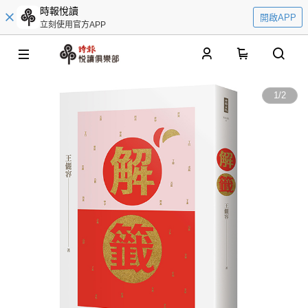
時報悅讀
開啟APP
立刻使用官方APP
0
1
/
2