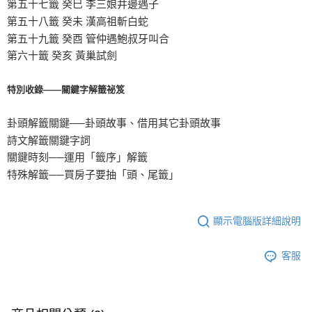
第五十七籤 癸巳 李三娘井邊遇子
第五十八籤 癸未 漢高祖斬白蛇
第五十九籤 癸酉 管仲遇鮑叔牙叫合
第六十籤 癸亥 黃巢試劍
特別收錄——關鍵字解籤祕笈
卦頭解籤關鍵──卦頭故事、借用其它卦頭故事
詩文解籤關鍵字詞
關鍵時刻──運用「籤序」解籤
特殊解籤──買房子要抽「頭、尾籤」
顯示電腦版詳細說明
客服