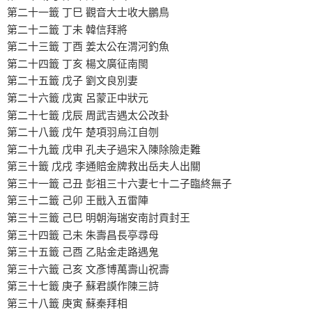
第二十一籤 丁巳 觀音大士收大鵬鳥
第二十二籤 丁未 韓信拜將
第二十三籤 丁酉 姜太公在渭河釣魚
第二十四籤 丁亥 楊文廣征南閩
第二十五籤 戊子 劉文良別妻
第二十六籤 戊寅 呂蒙正中狀元
第二十七籤 戊辰 周武吉遇太公改卦
第二十八籤 戊午 楚項羽烏江自刎
第二十九籤 戊申 孔夫子過宋入陳除險走難
第三十籤 戊戌 李通賠金牌救出岳夫人出關
第三十一籤 己丑 彭祖三十六妻七十二子臨終無子
第三十二籤 己卯 王戩入五雷陣
第三十三籤 己巳 明朝海瑞安南討貢封王
第三十四籤 己未 朱壽昌長亭尋母
第三十五籤 己酉 乙貼金走路遇鬼
第三十六籤 己亥 文彥博萬壽山祝壽
第三十七籤 庚子 蘇君謨作陳三詩
第三十八籤 庚寅 蘇秦拜相