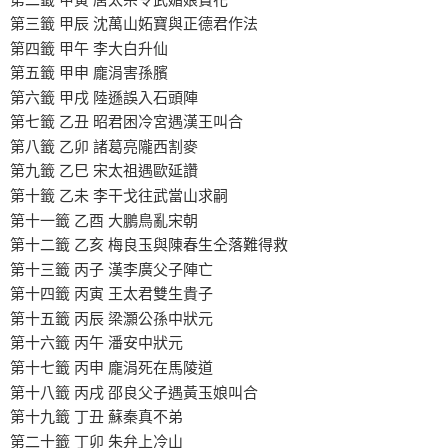
第三籤 甲辰 沈萬山妬寶與正德君作法
第四籤 甲午 李大白升仙
第五籤 甲申 龐涓害孫臏
第六籤 甲戌 陸遜誤入石頭陣
第七籤 乙丑 昭君困冷宮遇漢王叫合
第八籤 乙卯 諸葛亮隴西割麥
第九籤 乙巳 宋太祖遇歐延讚
第十籤 乙未 李干戈往武當山求嗣
第十一籤 乙酉 大鵬鳥亂宋朝
第十二籤 乙亥 梅良玉與陳春生仝落難得救
第十三籤 丙子 漢李廣父子陣亡
第十四籤 丙寅 王太君雙生貴子
第十五籤 丙辰 梁灝公孫中狀元
第十六籤 丙午 潘安中狀元
第十七籤 丙申 龐涓死在馬陵道
第十八籤 丙戌 邵良父子遇黃玉娘叫合
第十九籤 丁丑 蘇秦真不弟
第二十籤 丁卯 朱弁上冷山