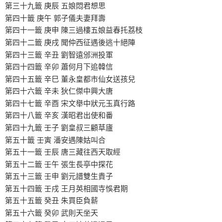
第三十九籤 庚辰 五娘悶君想思
第四十籤 庚午 郭子儀夫妻拜壽
第四十一籤 庚申 陳三過樓五娘益春托荔枝
第四十二籤 庚戌 聞仲西征遇後逃十絕陣
第四十三籤 辛丑 劉智遠邠洲投軍
第四十四籤 辛卯 蕭何月下追韓信
第四十五籤 辛巳 董永皇都市仙女送孩兒
第四十六籤 辛未 狄仁傑中興大唐
第四十七籤 辛酉 宋文舉中狀元玉真行路
第四十八籤 辛亥 漢昭君出使和番
第四十九籤 壬子 劉皇叔三顧草廬
第五十籤 壬寅 潘安遇陳姑叫合
第五十一籤 壬辰 唐三藏往西天取經
第五十二籤 壬午 張生長亭中探花
第五十三籤 壬申 劉元譜雙生貴子
第五十四籤 壬戌 王月英相國寺悞君期
第五十五籤 癸丑 朱買臣負薪
第五十六籤 癸卯 武則天坐天