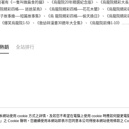
另著有《一隻叫做扁食的貓》、《烏龍院20年精選紀念版》、《烏龍院精彩大長
院精彩四格── 迷途菜鳥》、《烏龍院精彩四格──花花木蘭》、《烏龍院精彩
子故事繪──短篇故事集》、《烏 龍院精彩四格──偷天換日》、《烏龍院精彩四
、《爆笑烏龍院1-5》、《敖幼祥漫畫30週年大全集》、《烏龍院前傳1-10》…
熱銷
全站排行
本網站使用 cookie 方式之詳情，及若您不希望在電腦上使用 cookie 時應如何變更電腦的
」之 Cookie 聲明。您繼續使用本網站即表示您同意本公司得按本網站使用條款之 Coo
關於我們
客服資訊