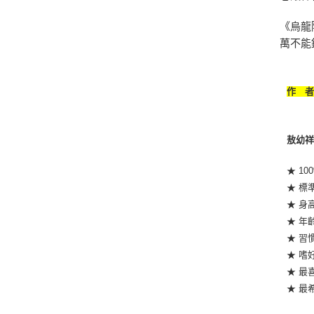
《烏龍
萬不能
作 
敖幼
★ 10
★ 標
★ 身高
★ 年齡
★ 習
★ 嗜
★ 最
★ 最