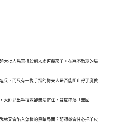
領大批人馬直接殺到太虛道觀來了。在寡不敵眾的局
追兵，而只有一隻手臂的梅夫人是否能阻止得了魔教
，大師兄出手拉救卻無法撐住，雙雙摔落「無回
武林又會陷入怎樣的黑暗局面？菊師爺會甘心把羊皮