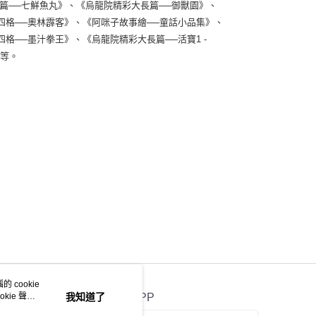
篇──七鮮魚丸》、《烏龍院精彩大長篇──御獸園》、
四格──奧林霹客》、《阿咪子故事繪──童話小品集》、
格──墨汁拳王》、《烏龍院精彩大長篇──活寶1 -
…等。
 cookie
kie 聲明
我知道了
官方APP