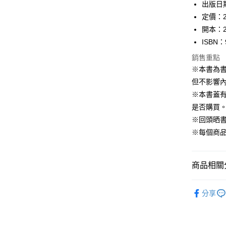
出版日期
定價：2
開本：2
ISBN：
銷售重點
※本書為
但不影響內
※本書蓋
是否購買
※回頭晒
※每個商
商品相關分
悅讀總部
分享