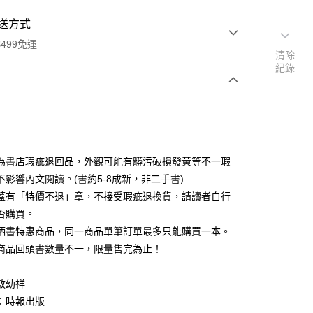
送方式
499免運
清除
紀錄
次付款
為書店瑕疵退回品，外觀可能有髒污破損發黃等不一瑕
不影響內文閱讀。(書約5-8成新，非二手書)
蓋有「特價不退」章，不接受瑕疵退換貨，請讀者自行
家取貨
否購買。
0，滿NT$499(含以上)免運費
晒書特惠商品，同一商品單筆訂單最多只能購買一本。
1取貨
商品回頭書數量不一，限量售完為止！
0，滿NT$499(含以上)免運費
敖幼祥
：時報出版
00，滿NT$499(含以上)免運費