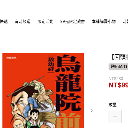
快遞
有時頻道
限定活動
99元限定藏書
本鋪解憂小物
時
【回頭
超取滿NT$
NT$280
NT$9
數量