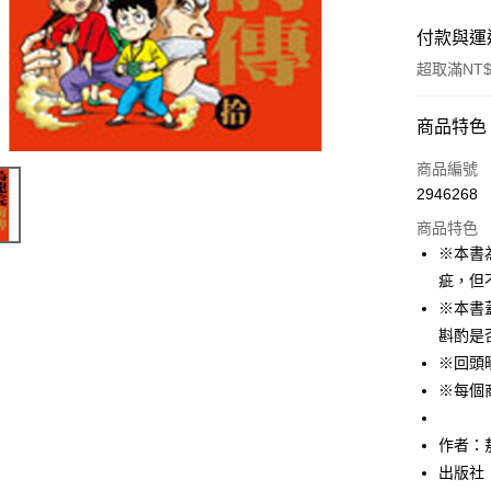
付款與運
超取滿NT$
付款方式
商品特色
信用卡一
商品編號
2946268
ATM付款
商品特色
※本書
運送方式
疵，但
※本書
付款後全
斟酌是
每筆NT$6
※回頭
付款後7-1
※每個
每筆NT$6
作者：
宅配
出版社
每筆NT$1