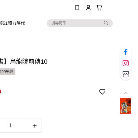
0
報51讀力時代
書】烏龍院前傳10
499免運
9