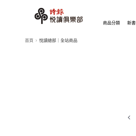
商品分類
新書
首頁
悅讀總部｜全站商品