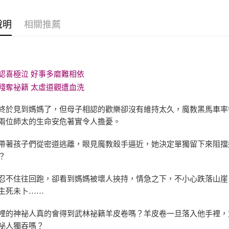
說明
相關推薦
認喜極泣 好事多磨難相依
殘奪祕籍 太虛道觀遭血洗
終於見到媽媽了，但母子相認的歡樂卻沒有維持太久，魔教黑馬車率
兩位師太的生命安危著實令人擔憂。
帶著孩子們從密道逃離，眼見魔教殺手逼近，她決定單獨留下來阻擋
？
忍不住往回跑，卻看到媽媽被壞人挾持，情急之下，不小心跌落山崖
生死未卜……
裡的神祕人真的會得到武林祕籍羊皮卷嗎？羊皮卷一旦落入他手裡，
祕人獨吞嗎？