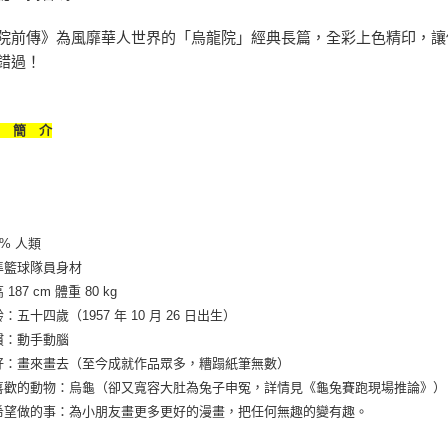
院前傳》為風靡華人世界的「烏龍院」經典長篇，全彩上色精印，讓
錯過！
者 簡 介
祥
0% 人類
準籃球隊員身材
 187 cm 體重 80 kg
：五十四歲（1957 年 10 月 26 日出生）
慣：動手動腦
好：畫來畫去（至今成就作品眾多，糟蹋紙筆無數）
喜歡的動物：烏龜（卻又寬容大肚為兔子申冤，詳情見《龜兔賽跑現場推論》）
希望做的事：為小朋友畫更多更好的漫畫，把任何無趣的變有趣。