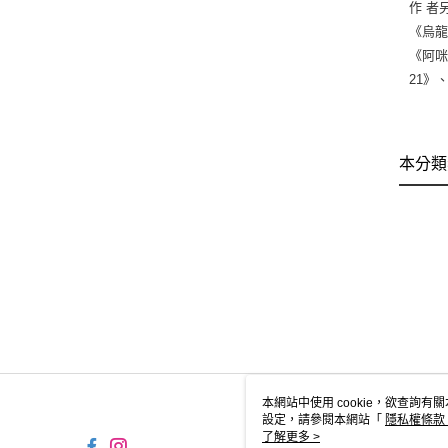
作 者
《烏龍
《阿咪
21》
本分類
本網站中使用 cookie，欲查詢有關
設定，請參閱本網站「
隱私權條款
使用 cookie。
了解更多 >