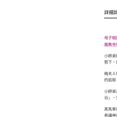
詳細
母子相
魔教兇
小師弟
勢下，
梅夫人
的追殺
小師弟
谷」，
黑馬車
卷讓神