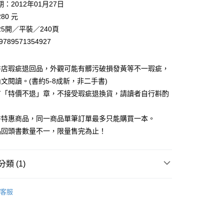
：2012年01月27日
80 元
5開／平裝／240頁
9789571354927
書店瑕疵退回品，外觀可能有髒污破損發黃等不一瑕疵，
文閱讀。(書約5-8成新，非二手書)
有「特價不退」章，不接受瑕疵退換貨，請讀者自行斟酌
。
書特惠商品，同一商品單筆訂單最多只能購買一本。
品回頭書數量不一，限量售完為止！
類 (1)
｜全站商品
客服